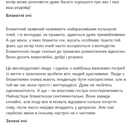
колір може розповісти дуже багато хорошого про вас і про
ваш родовід!
Блакитні очі
Блакитний зазвичай називають найкрасивішим кольором
очей, і їх володарі, як правило, здаються дуже привабливими.
А ще жінок, у яких блакитні очі, мусить особливо тішити той
факт, що колір їхніх очей часто асоціюється з молодістю.
Блакитноокі люди схильні до тривалих романтичних відносин.
Вони досить миролюбні, добрі і розумні.
Це високодуховні люди, і однією з найбільш важливих потреб
їх життя є прагнення зробити всіх людей щасливими. Люди з
блакитними очима мають тенденцію бути напористими, але в
той же час вони прості і життєрадісні. Дуже не люблять
одноманітність. А ще – їм властива гостра спостережливість.
Найчастіше блакитноокі сентиментальні. Вони завжди
спокійні, але іноді все ж можуть відчувати сильне почуття
гніву, після якого нерідко впадають у депресію. Але такі
серйозні зміни в їхньому настрої не є частими.
Зелені очі