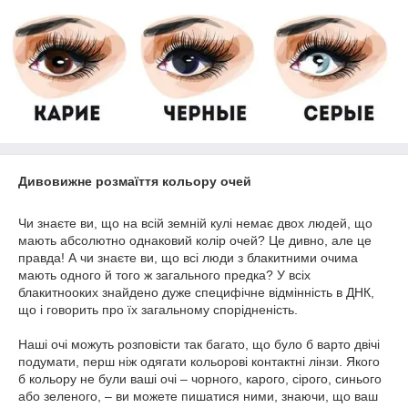
Дивовижне розмаїття кольору очей
Чи знаєте ви, що на всій земній кулі немає двох людей, що
мають абсолютно однаковий колір очей? Це дивно, але це
правда! А чи знаєте ви, що всі люди з блакитними очима
мають одного й того ж загального предка? У всіх
блакитнооких знайдено дуже специфічне відмінність в ДНК,
що і говорить про їх загальному спорідненість.
Наші очі можуть розповісти так багато, що було б варто двічі
подумати, перш ніж одягати кольорові контактні лінзи. Якого
б кольору не були ваші очі – чорного, карого, сірого, синього
або зеленого, – ви можете пишатися ними, знаючи, що ваш