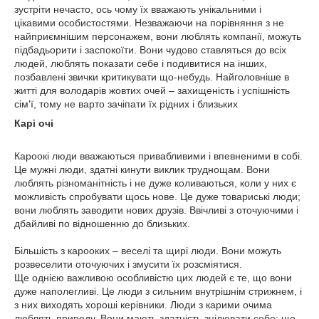
зустріти нечасто, ось чому їх вважають унікальними і
цікавими особистостями. Незважаючи на порівняння з не
найприємнішим персонажем, вони люблять компанії, можуть
підбадьорити і заспокоїти. Вони чудово ставляться до всіх
людей, люблять показати себе і подивитися на інших,
позбавлені звички критикувати що-небудь. Найголовніше в
житті для володарів жовтих очей – захищеність і успішність
сім'ї, тому не варто зачіпати їх рідних і близьких
Карі очі
Кароокі люди вважаються привабливими і впевненими в собі.
Це мужні люди, здатні кинути виклик труднощам. Вони
люблять різноманітність і не дуже коливаються, коли у них є
можливість спробувати щось нове. Це дуже товариські люди;
вони люблять заводити нових друзів. Ввічливі з оточуючими і
дбайливі по відношенню до близьких.
Більшість з карооких – веселі та щирі люди. Вони можуть
розвеселити оточуючих і змусити їх розсміятися.
Ще однією важливою особливістю цих людей є те, що вони
дуже наполегливі. Це люди з сильним внутрішнім стрижнем, і
з них виходять хороші керівники. Люди з карими очима
люблять природу. Вони мають здатність зцілювати себе; ще