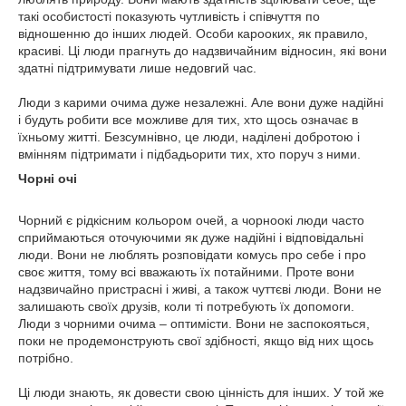
такі особистості показують чутливість і співчуття по
відношенню до інших людей. Особи карооких, як правило,
красиві. Ці люди прагнуть до надзвичайним відносин, які вони
здатні підтримувати лише недовгий час.
Люди з карими очима дуже незалежні. Але вони дуже надійні
і будуть робити все можливе для тих, хто щось означає в
їхньому житті. Безсумнівно, це люди, наділені добротою і
вмінням підтримати і підбадьорити тих, хто поруч з ними.
Чорні очі
Чорний є рідкісним кольором очей, а чорноокі люди часто
сприймаються оточуючими як дуже надійні і відповідальні
люди. Вони не люблять розповідати комусь про себе і про
своє життя, тому всі вважають їх потайними. Проте вони
надзвичайно пристрасні і живі, а також чуттєві люди. Вони не
залишають своїх друзів, коли ті потребують їх допомоги.
Люди з чорними очима – оптимісти. Вони не заспокояться,
поки не продемонструють свої здібності, якщо від них щось
потрібно.
Ці люди знають, як довести свою цінність для інших. У той же