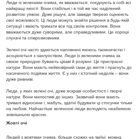
Люди із зеленими очима, як вважається, поєднують в собі всі
найкращі якості. Вони стабільні і в той же час наділений
розвитою уявою. Дуже рішучі, але завжди тверезо оцінюють
свої можливості. Ці люди можуть знайти рішення в будь-якій
ситуації і вміють тримати все під своїм контролем. Вони
вважаються дуже суворими, але справедливими. Це хороші
слухачі та співрозмовники.
Зелені очі часто здаються наповнені якоюсь таємничістю і
асоціюються з чаклунством. Люди із зеленими очима за
своєю природою бувають цікаві й розумні. Це пристрасні
натури. Вони мають неймовірний смак до життя і прагнуть до
насиченого подіями життя. Є у них і істотний недолік – вони
дуже ревниві.
Люди, у яких зелені очі, дуже яскраві особистості і творчі
натури. Вони милостиві до інших. Зазвичай вони мають
тривалі відносини і, мабуть, здатні будувати ці стосунки тільки
на любові. Найчастіше зеленоокі люди володіють неабиякою
зовнішньою красою.
Жовті очі
Людей з жовтими очима, більше схожих на зміїні, можна