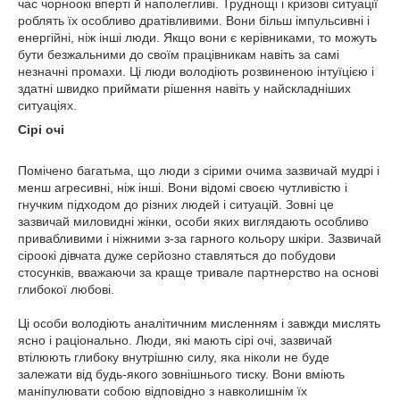
час чорноокі вперті й наполегливі. Труднощі і кризові ситуації
роблять їх особливо дратівливими. Вони більш імпульсивні і
енергійні, ніж інші люди. Якщо вони є керівниками, то можуть
бути безжальними до своїм працівникам навіть за самі
незначні промахи. Ці люди володіють розвиненою інтуїцією і
здатні швидко приймати рішення навіть у найскладніших
ситуаціях.
Сірі очі
Помічено багатьма, що люди з сірими очима зазвичай мудрі і
менш агресивні, ніж інші. Вони відомі своєю чутливістю і
гнучким підходом до різних людей і ситуацій. Зовні це
зазвичай миловидні жінки, особи яких виглядають особливо
привабливими і ніжними з-за гарного кольору шкіри. Зазвичай
сіроокі дівчата дуже серйозно ставляться до побудови
стосунків, вважаючи за краще тривале партнерство на основі
глибокої любові.
Ці особи володіють аналітичним мисленням і завжди мислять
ясно і раціонально. Люди, які мають сірі очі, зазвичай
втілюють глибоку внутрішню силу, яка ніколи не буде
залежати від будь-якого зовнішнього тиску. Вони вміють
маніпулювати собою відповідно з навколишнім їх