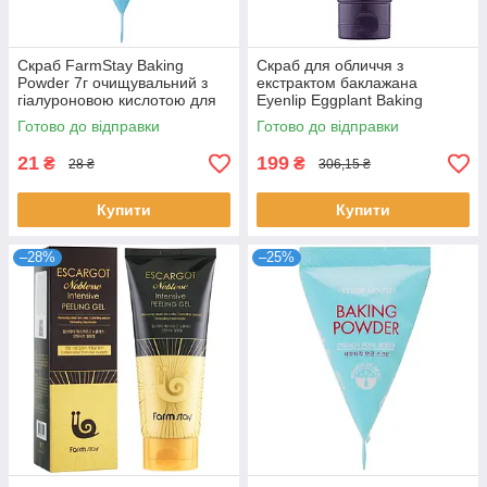
Скраб FarmStay Baking
Скраб для обличчя з
Powder 7г очищувальний з
екстрактом баклажана
гіалуроновою кислотою для
Eyenlip Eggplant Baking
звуження пор корейський
Powder Pore Scrub 100 г
Готово до відправки
Готово до відправки
Фармстей
21
199
₴
₴
28 ₴
306,15 ₴
Купити
Купити
–28%
–25%