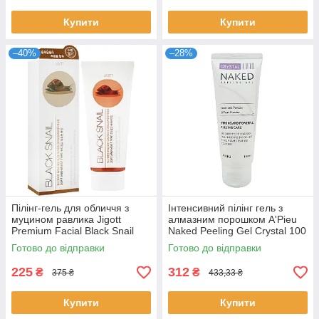
Купити
Купити
–40%
–28%
Пілінг-гель для обличчя з
Інтенсивний пілінг гель з
муцином равлика Jigott
алмазним порошком A'Pieu
Premium Facial Black Snail
Naked Peeling Gel Crystal 100
Peeling Gel 180 мл
мл (8806185782630)
Готово до відправки
Готово до відправки
225
312
₴
₴
375 ₴
433,33 ₴
Купити
Купити