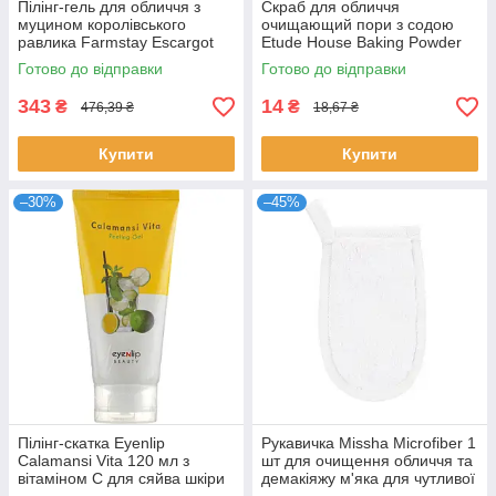
Пілінг-гель для обличчя з
Скраб для обличчя
муцином королівського
очищающий пори з содою
равлика Farmstay Escargot
Etude House Baking Powder
Noblesse Intensive Peeling
Crunch Pore Scrub 7 мл
Готово до відправки
Готово до відправки
Gel 180 мл
343
14
₴
₴
476,39 ₴
18,67 ₴
Купити
Купити
–30%
–45%
Пілінг-скатка Eyenlip
Рукавичка Missha Microfiber 1
Calamansi Vita 120 мл з
шт для очищення обличчя та
вітаміном С для сяйва шкіри
демакіяжу м'яка для чутливої