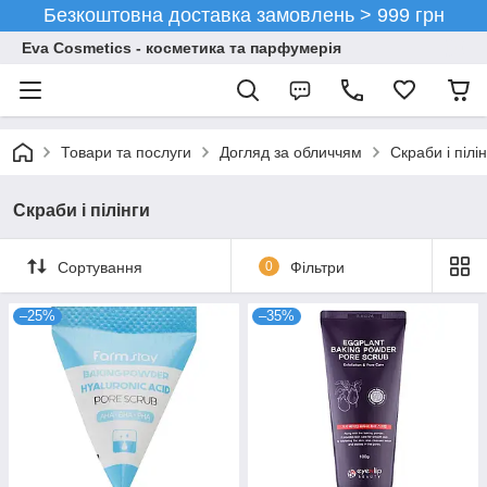
Безкоштовна доставка замовлень > 999 грн
Eva Cosmetics - косметика та парфумерія
Товари та послуги
Догляд за обличчям
Скраби і пілі
Скраби і пілінги
Сортування
0
Фільтри
–25%
–35%