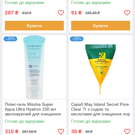
очищувальний гель Айнліп
шкіри Міша
Готово до відправки
Готово до відправки
287
91
₴
₴
410 ₴
165,45 ₴
Купити
Купити
–20%
–25%
Пілінг-гель Missha Super
Скраб May Island Secret Pore
Aqua Ultra Hyalron 100 мл
Clear 7г з содою та
зволожуючий для очищення
кислотами для очищення пор
та оновлення шкіри Міша
від пігментації Мей Айленд
Готово до відправки
Готово до відправки
310
30
₴
₴
387,50 ₴
40 ₴