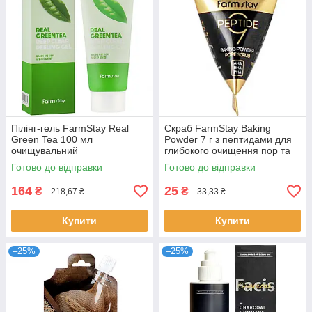
Пілінг-гель FarmStay Real
Скраб FarmStay Baking
Green Tea 100 мл
Powder 7 г з пептидами для
очищувальний
глибокого очищення пор та
відлущувальний для
пружності шкіри Фармстей
Готово до відправки
Готово до відправки
проблемної шкіри Фармстей
164
25
₴
₴
218,67 ₴
33,33 ₴
Купити
Купити
–25%
–25%