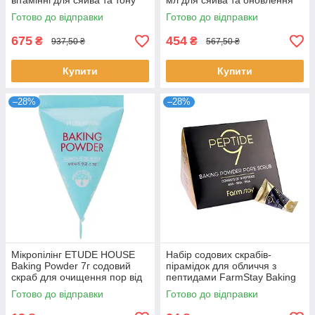
вітамінні для сяйва та тону
мл для сяйва та оновлення
шкіри Меді Піл
шкіри очищувальний гель
Готово до відправки
Готово до відправки
Маньо
675
454
₴
₴
937,50 ₴
567,50 ₴
Купити
Купити
–28%
–28%
Мікропілінг ETUDE HOUSE
Набір содових скрабів-
Baking Powder 7г содовий
пірамідок для обличчя з
скраб для очищення пор від
пептидами FarmStay Baking
чорних цяток Етюд Хаус
Powder Pore Scrub 9 Peptide
Готово до відправки
Готово до відправки
25шт * 7 г