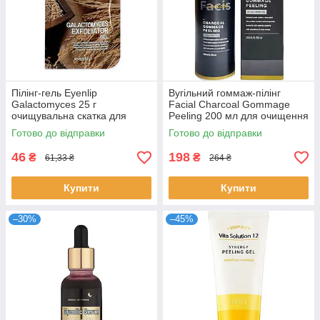
Пілінг-гель Eyenlip
Вугільний гоммаж-пілінг
Galactomyces 25 г
Facial Charcoal Gommage
очищувальна скатка для
Peeling 200 мл для очищення
жирної проблемної шкіри від
пор від чорних цяток Ладор
Готово до відправки
Готово до відправки
висипань Айнліп
46
198
₴
₴
61,33 ₴
264 ₴
Купити
Купити
–30%
–45%