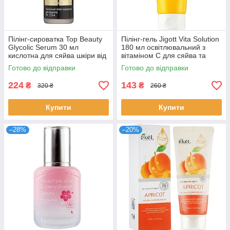
Пілінг-сироватка Top Beauty
Пілінг-гель Jigott Vita Solution
Glycolic Serum 30 мл
180 мл освітлювальний з
кислотна для сяйва шкіри від
вітаміном С для сяйва та
зморшок та висипань Топ
очищення шкіри Джигот
Готово до відправки
Готово до відправки
Бьюті
224
143
₴
₴
320 ₴
260 ₴
Купити
Купити
–28%
–20%