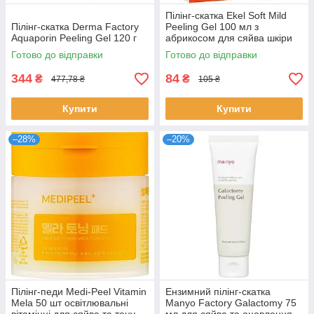
Пілінг-скатка Ekel Soft Mild
Пілінг-скатка Derma Factory
Peeling Gel 100 мл з
Aquaporin Peeling Gel 120 г
абрикосом для сяйва шкіри
глибоке очищення пор Екел
Готово до відправки
Готово до відправки
344
84
₴
₴
477,78 ₴
105 ₴
Купити
Купити
–28%
–20%
Пілінг-педи Medi-Peel Vitamin
Ензимний пілінг-скатка
Mela 50 шт освітлювальні
Manyo Factory Galactomy 75