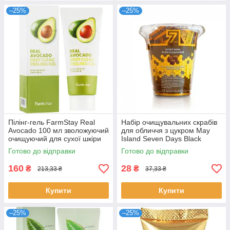
–25%
–25%
Пілінг-гель FarmStay Real
Набір очищувальних скрабів
Avocado 100 мл зволожуючий
для обличчя з цукром May
очищуючий для сухої шкіри
Island Seven Days Black
гель-скатка Фармстей
Sugar Scrub 12 шт*5 г
Готово до відправки
Готово до відправки
160
28
₴
₴
213,33 ₴
37,33 ₴
Купити
Купити
–25%
–25%