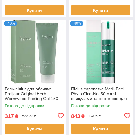
Купити
Купити
–40%
–40%
Гель-пілінг для обличчя
Пілінг-сироватка Medi-Peel
Fraijour Original Herb
Phyto Cica-Nol 50 мл зі
Wormwood Peeling Gel 150
спикулами та центелою для
мл
проблемної шкіри Меді-Піл
Готово до відправки
Готово до відправки
317
843
₴
₴
528,33 ₴
1 405 ₴
Купити
Купити