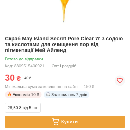
Скраб May Island Secret Pore Clear 7г з содою
та кислотами для очищення пор від
пігментації Мей Айленд
Готово до відправки
Код: 8809515400921
Опт і роздріб
30
₴
40 ₴
Мінімальна сума замовлення на сайті — 150 ₴
Економія
10 ₴
Залишилось
7 днів
28,50 ₴
від 5 шт.
Купити