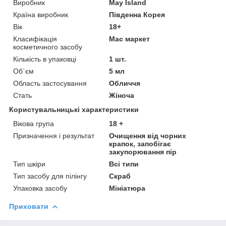
Виробник
May Island
Країна виробник
Південна Корея
Вік
18+
Класифікація
Мас маркет
косметичного засобу
Кількість в упаковці
1 шт.
Об`єм
5 мл
Область застосування
Обличчя
Стать
Жіноча
Користувальницькі характеристики
Вікова група
18 +
Призначення і результат
Очищення від чорних
крапок, запобігає
закупорювання пір
Тип шкіри
Всі типи
Тип засобу для пілінгу
Скраб
Упаковка засобу
Мініатюра
Приховати