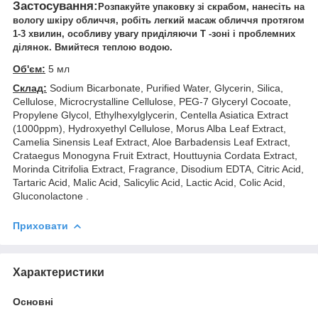
Застосування:
Розпакуйте упаковку зі скрабом, нанесіть на
вологу шкіру обличчя, робіть легкий масаж обличчя протягом
1-3 хвилин, особливу увагу приділяючи T -зоні і проблемних
ділянок. Вмийтеся теплою водою.
Об'єм:
5 мл
Склад:
Sodium Bicarbonate, Purified Water, Glycerin, Silica,
Cellulose, Microcrystalline Cellulose, PEG-7 Glyceryl Cocoate,
Propylene Glycol, Ethylhexylglycerin, Centella Asiatica Extract
(1000ppm), Hydroxyethyl Cellulose, Morus Alba Leaf Extract,
Camelia Sinensis Leaf Extract, Aloe Barbadensis Leaf Extract,
Crataegus Monogyna Fruit Extract, Houttuynia Cordata Extract,
Morinda Citrifolia Extract, Fragrance, Disodium EDTA, Citric Acid,
Tartaric Acid, Malic Acid, Salicylic Acid, Lactic Acid, Colic Acid,
Gluconolactone .
Приховати
Характеристики
Основні