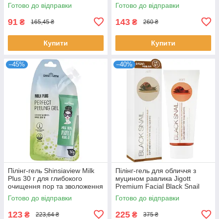
шкіри Міша
очищення шкіри Джигот
Готово до відправки
Готово до відправки
91
143
₴
₴
165,45 ₴
260 ₴
Купити
Купити
–45%
–40%
Пілінг-гель Shinsiaview Milk
Пілінг-гель для обличчя з
Plus 30 г для глибокого
муцином равлика Jigott
очищення пор та зволоження
Premium Facial Black Snail
чутливої шкіри Шіншіав’ю
Peeling Gel 180 мл
Готово до відправки
Готово до відправки
123
225
₴
₴
223,64 ₴
375 ₴