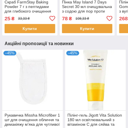
Скраб FarmStay Baking
Пінка May Island 7 Days
Пілі
Powder 7 г з пептидами
Secret 30 мл очищувальна
Gomm
для глибокого очищення
з содою для пор проти
з ву
пор та пружності шкіри
акне жирної шкіри Мей
кисл
25
78
268
₴
₴
33,33 ₴
108,33 ₴
Фармстей
Айленд
пор 
Купити
Купити
Акційні пропозиції та новинки
–45%
–45%
Рукавичка Missha Microfiber 1
Пілінг-гель Jigott Vita Solution
шт для очищення обличчя та
180 мл освітлювальний з
демакіяжу м'яка для чутливої
вітаміном С для сяйва та