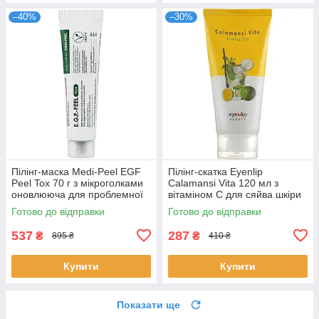
–40%
–30%
Пілінг-маска Medi-Peel EGF
Пілінг-скатка Eyenlip
Peel Tox 70 г з мікроголками
Calamansi Vita 120 мл з
оновлююча для проблемної
вітаміном С для сяйва шкіри
шкіри Меді-Піл
очищувальний гель Айнліп
Готово до відправки
Готово до відправки
537
287
₴
₴
895 ₴
410 ₴
Купити
Купити
Показати ще