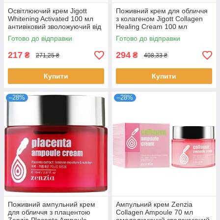
Освітлюючий крем Jigott
Поживний крем для обличчя
Whitening Activated 100 мл
з колагеном Jigott Collagen
антивіковий зволожуючий від
Healing Cream 100 мл
зморшок та пігментації
Готово до відправки
Готово до відправки
Джигот
217
294
₴
₴
271,25 ₴
408,33 ₴
Купити
Купити
–28%
–28%
Поживний ампульний крем
Ампульний крем Zenzia
для обличчя з плацентою
Collagen Ampoule 70 мл