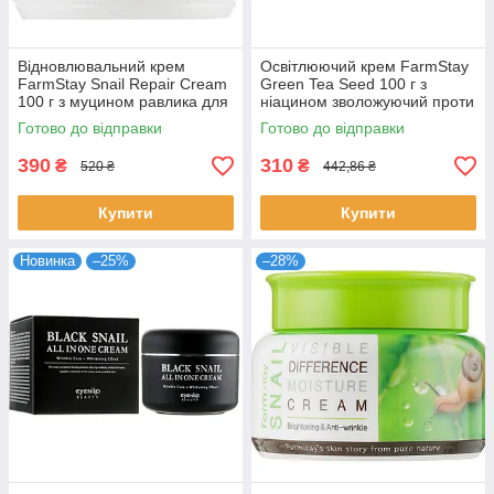
Відновлювальний крем
Освітлюючий крем FarmStay
FarmStay Snail Repair Cream
Green Tea Seed 100 г з
100 г з муцином равлика для
ніацином зволожуючий проти
пружності та зморшок
пігментації та почервоніння
Готово до відправки
Готово до відправки
Фармстей
390
310
₴
₴
520 ₴
442,86 ₴
Купити
Купити
Новинка
–25%
–28%