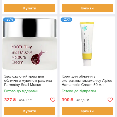
Купити
Купити
–28%
–20%
Зволожуючий крем для
Крем для обличчя з
обличчя з муцином равлика
екстрактом гамамелісу A'pieu
Farmstay Snail Mucus
Hamamelis Cream 50 мл
Moisture Cream 50 г
(8809530056745)
Готово до відправки
Готово до відправки
(8809426954537)
327
390
₴
₴
454,17 ₴
487,50 ₴
Купити
Купити