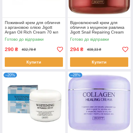
Поживний крем для обличчя
Відновлюючий крем для
з аргановою олією Jigott
обличчя з муцином равлика
Argan Oil Rich Cream 70 мл
Jigott Snail Repairing Cream
100 мл
Готово до відправки
Готово до відправки
290
294
₴
₴
402,78 ₴
408,33 ₴
Купити
Купити
–20%
–28%