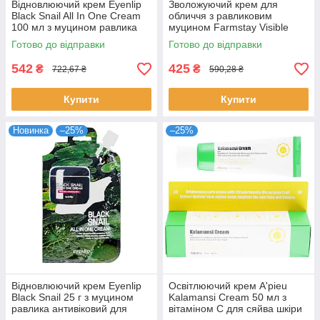
Відновлюючий крем Eyenlip
Зволожуючий крем для
Black Snail All In One Cream
обличчя з равликовим
100 мл з муцином равлика
муцином Farmstay Visible
антивіковий від зморшок
Difference Moisture Cream
Готово до відправки
Готово до відправки
Айнліп
Snail 100 мл
542
425
₴
₴
722,67 ₴
590,28 ₴
Купити
Купити
Новинка
–25%
–25%
Відновлюючий крем Eyenlip
Освітлюючий крем A'pieu
Black Snail 25 г з муцином
Kalamansi Cream 50 мл з
равлика антивіковий для
вітаміном С для сяйва шкіри