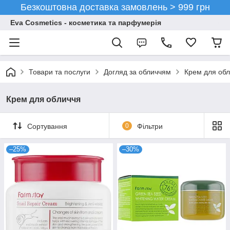
Безкоштовна доставка замовлень > 999 грн
Eva Cosmetics - косметика та парфумерія
Товари та послуги
Догляд за обличчям
Крем для об
Крем для обличчя
Сортування
0
Фільтри
–25%
–30%