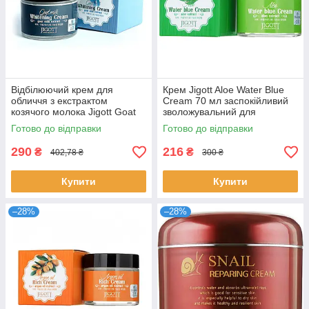
Відбілюючий крем для
Крем Jigott Aloe Water Blue
обличчя з екстрактом
Cream 70 мл заспокійливий
козячого молока Jigott Goat
зволожувальний для
Milk Whitening Cream 70 мл
подразненої шкіри
Готово до відправки
Готово до відправки
відновлювальний
290
216
₴
₴
402,78 ₴
300 ₴
Купити
Купити
–28%
–28%