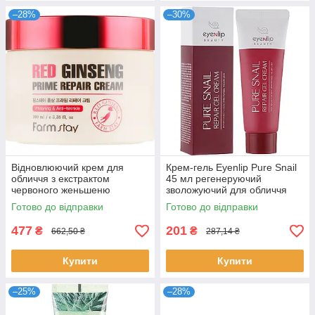
–28%
–30%
Відновлюючий крем для
Крем-гель Eyenlip Pure Snail
обличчя з екстрактом
45 мл регенеруючий
червоного женьшеню
зволожуючий для обличчя
Farmstay Red Ginseng Prime
відновлюючий з муцином
Готово до відправки
Готово до відправки
Repair Cream 100 мл
равлика Айнліп
477
201
₴
₴
662,50 ₴
287,14 ₴
Купити
Купити
–25%
–28%