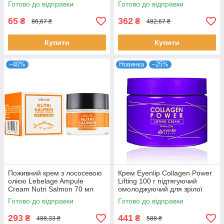
обличчя від зморшок Айнліп
від пігментації Апію
Готово до відправки
Готово до відправки
65
362
₴
₴
86,67 ₴
482,67 ₴
Купити
Купити
–40%
Новинка
–25%
Поживний крем з лососевою
Крем Eyenlip Collagen Power
олією Lebelage Ampule
Lifting 100 г підтягуючий
Cream Nutri Salmon 70 мл
омолоджуючий для зрілої
(8809317111889)
шкіри від зморшок Айнліп
Готово до відправки
Готово до відправки
293
441
₴
₴
488,33 ₴
588 ₴