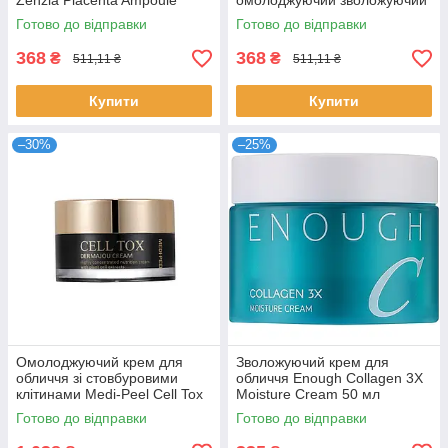
Zenzia Placenta Ampoule
омолоджуючий зволожуючий
Cream 70 мл
проти зморшок для пружності
Готово до відправки
Готово до відправки
шкіри Зензія
368
368
₴
₴
511,11 ₴
511,11 ₴
Купити
Купити
–30%
–25%
Омолоджуючий крем для
Зволожуючий крем для
обличчя зі стовбуровими
обличчя Enough Collagen 3X
клітинами Medi-Peel Cell Tox
Moisture Cream 50 мл
Dermajou Cream 50 г
Готово до відправки
Готово до відправки