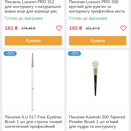
Пензель Lussoni PRO 312
Пензлик Lussoni PRO 330
для контурингу з натуральної
круглий для рум'ян та
вовни кози для корекції рис
контурингу професійна кисть
обличчя та розтушування
для макіяжу Луссоні
Готово до відправки
Готово до відправки
181
193
₴
₴
278,46 ₴
321,67 ₴
Купити
Купити
–35%
–35%
Пензлик ILU 517 Fine Eyeliner
Пензлик Kashoki 300 Tapered
Brush 1 шт для стрілок тонкий
Powder Brush 1 шт м’який
синтетичний професійний
для пудри та контурингу