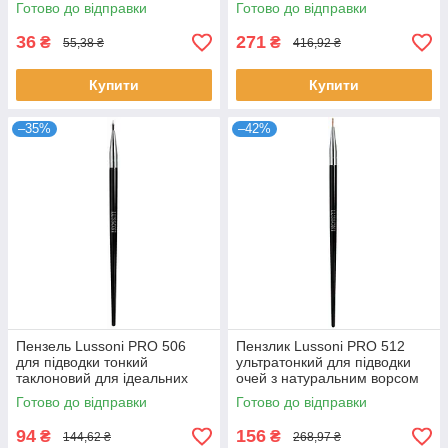
для підводки очей Ілу
професійний Кашокі
Готово до відправки
Готово до відправки
36
271
₴
₴
55,38 ₴
416,92 ₴
Купити
Купити
–35%
–42%
Пензель Lussoni PRO 506
Пензлик Lussoni PRO 512
для підводки тонкий
ультратонкий для підводки
таклоновий для ідеальних
очей з натуральним ворсом
стрілок професійний Люссоні
для чітких стрілок Люссоні
Готово до відправки
Готово до відправки
94
156
₴
₴
144,62 ₴
268,97 ₴