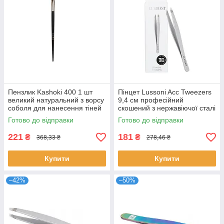
Пензлик Kashoki 400 1 шт
Пінцет Lussoni Acc Tweezers
великий натуральний з ворсу
9,4 см професійний
соболя для нанесення тіней
скошений з нержавіючої сталі
професійний Кашокі
для корекції брів Луссоні
Готово до відправки
Готово до відправки
221
181
₴
₴
368,33 ₴
278,46 ₴
Купити
Купити
–42%
–50%