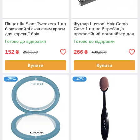
Пінцет Ilu Slant Tweezers 1 шт
Футляр Lussoni Hair Comb
бірюзовий зі скошеним краєм
Case 1 шт на 6 гребінців
для корекції брів
професійний органайзер для
професійний сталевий Ілу
перукаря чохол Луссоні
Готово до відправки
Готово до відправки
152
266
₴
₴
253,33 ₴
409,23 ₴
Купити
Купити
–25%
–42%