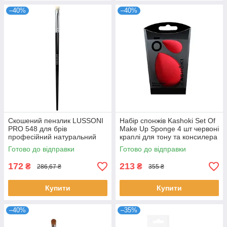
–40%
–40%
Скошений пензлик LUSSONI
Набір спонжів Kashoki Set Of
PRO 548 для брів
Make Up Sponge 4 шт червоні
професійний натуральний
краплі для тону та консилера
для моделювання та макіяжу
професійні Кашокі
Готово до відправки
Готово до відправки
Люссоні
172
213
₴
₴
286,67 ₴
355 ₴
Купити
Купити
–40%
–35%