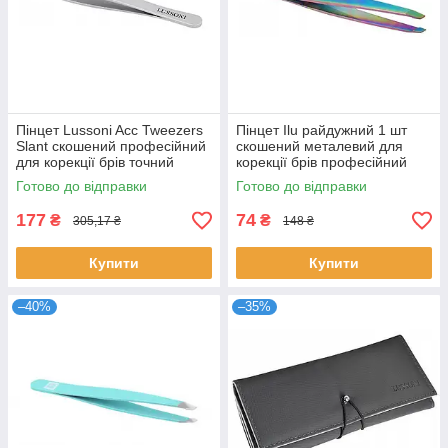
Пінцет Lussoni Acc Tweezers
Пінцет Ilu райдужний 1 шт
Slant скошений професійний
скошений металевий для
для корекції брів точний
корекції брів професійний
металевий Луссоні
інструмент Ілу
Готово до відправки
Готово до відправки
177
74
₴
₴
305,17 ₴
148 ₴
Купити
Купити
–40%
–35%