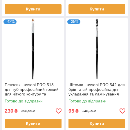
Купити
Купити
–42%
–35%
Пензлик Lussoni PRO 518
Щіточка Lussoni PRO 542 для
для губ професійний тонкий
брів та вій професійна для
для чіткого контуру та
укладання та ламінування
нанесення помади Люссоні
Люссоні
Готово до відправки
Готово до відправки
230
95
₴
₴
396,55 ₴
146,15 ₴
Купити
Купити