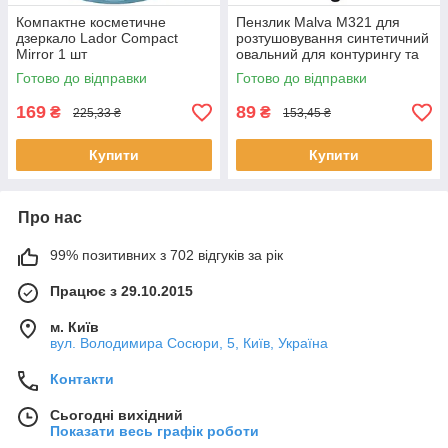
Компактне косметичне
Пензлик Malva M321 для
дзеркало Lador Compact
розтушовування синтетичний
Mirror 1 шт
овальний для контурингу та
кремових продуктів Мальва
Готово до відправки
Готово до відправки
169
89
₴
₴
225,33 ₴
153,45 ₴
Купити
Купити
Про нас
99% позитивних з 702 відгуків за рік
Працює з 29.10.2015
м. Київ
вул. Володимира Сосюри, 5, Київ, Україна
Контакти
Сьогодні вихідний
Показати весь графік роботи