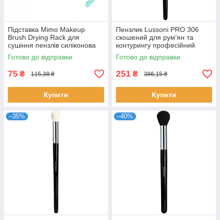
Підставка Mimo Makeup
Пензлик Lussoni PRO 306
Brush Drying Rack для
скошений для рум'ян та
сушіння пензлів силіконова
контурингу професійний
органайзер для макіяжу Мімо
інструмент для макіяжу
Готово до відправки
Готово до відправки
бірюзова
Люссоні
75
251
₴
₴
115,38 ₴
386,15 ₴
Купити
Купити
–35%
–40%