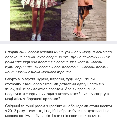
Спортивний спосіб життя міцно увійшов у моду. А ось мода
далеко не завжди була спортивною. Ще на початку 2000-х
років спідниця або плаття в поєднанні з кедами могли
бути сприйняті як епатаж або моветон. Сьогодні подібні
«антиномії» ознака модного тренду.
Спортивна взуття, куртки, вітровки, худі, модні жіночі
футболки стали обов'язковими деталями одягу навіть тих
жінок, які не займаються спортом. Але як правильно
поєднувати спортивний одяг з «класикою»? І чи є у спорту в
моді якісь заборонені прийоми?
Спідниці та сукні разом з кросівками або кедами стали носити
з 2012 року – саме тоді подібні образи були представлені на
модних подіумах будинків. І з тих пір вони продовжують