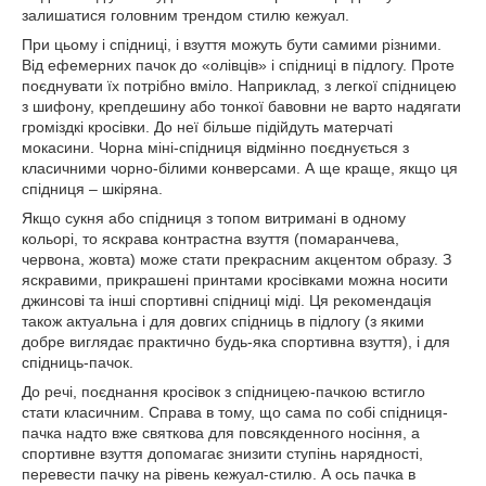
залишатися головним трендом стилю кежуал.
При цьому і спідниці, і взуття можуть бути самими різними.
Від ефемерних пачок до «олівців» і спідниці в підлогу. Проте
поєднувати їх потрібно вміло. Наприклад, з легкої спідницею
з шифону, крепдешину або тонкої бавовни не варто надягати
громіздкі кросівки. До неї більше підійдуть матерчаті
мокасини. Чорна міні-спідниця відмінно поєднується з
класичними чорно-білими конверсами. А ще краще, якщо ця
спідниця – шкіряна.
Якщо сукня або спідниця з топом витримані в одному
кольорі, то яскрава контрастна взуття (помаранчева,
червона, жовта) може стати прекрасним акцентом образу. З
яскравими, прикрашені принтами кросівками можна носити
джинсові та інші спортивні спідниці міді. Ця рекомендація
також актуальна і для довгих спідниць в підлогу (з якими
добре виглядає практично будь-яка спортивна взуття), і для
спідниць-пачок.
До речі, поєднання кросівок з спідницею-пачкою встигло
стати класичним. Справа в тому, що сама по собі спідниця-
пачка надто вже святкова для повсякденного носіння, а
спортивне взуття допомагає знизити ступінь нарядності,
перевести пачку на рівень кежуал-стилю. А ось пачка в