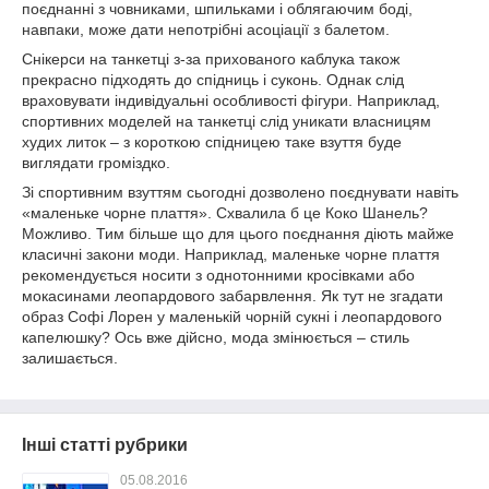
поєднанні з човниками, шпильками і облягаючим боді,
навпаки, може дати непотрібні асоціації з балетом.
Снікерси на танкетці з-за прихованого каблука також
прекрасно підходять до спідниць і суконь. Однак слід
враховувати індивідуальні особливості фігури. Наприклад,
спортивних моделей на танкетці слід уникати власницям
худих литок – з короткою спідницею таке взуття буде
виглядати громіздко.
Зі спортивним взуттям сьогодні дозволено поєднувати навіть
«маленьке чорне плаття». Схвалила б це Коко Шанель?
Можливо. Тим більше що для цього поєднання діють майже
класичні закони моди. Наприклад, маленьке чорне плаття
рекомендується носити з однотонними кросівками або
мокасинами леопардового забарвлення. Як тут не згадати
образ Софі Лорен у маленькій чорній сукні і леопардового
капелюшку? Ось вже дійсно, мода змінюється – стиль
залишається.
Інші статті рубрики
05.08.2016