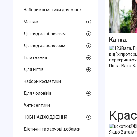
Набори косметики для жінок
Макіяж
Догляд за обличчям
Капха.
Догляд за волоссям
Вата, П
від їх пропор
Тіло і ванна
перекриваючи 
Пітта, Вата-К
Для нігтів
Набори косметики
Для чоловіків
Антисептики
Крас
НОВІ НАДХОДЖЕННЯ
Жі
Дієтичні та харчові добавки
Якщо Вата в г