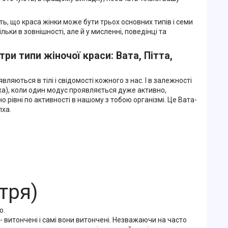
, що краса жінки може бути трьох основних типів і семи
льки в зовнішності, але й у мисленні, поведінці та
три типи жіночої краси: Вата, Пітта,
являються в тілі і свідомості кожного з нас. І в залежності
апха), коли один модус проявляється дуже активно,
о рівні по активності в нашому з тобою організмі. Це Вата-
пха.
тря)
ю.
 - витончені і самі вони витончені. Незважаючи на часто