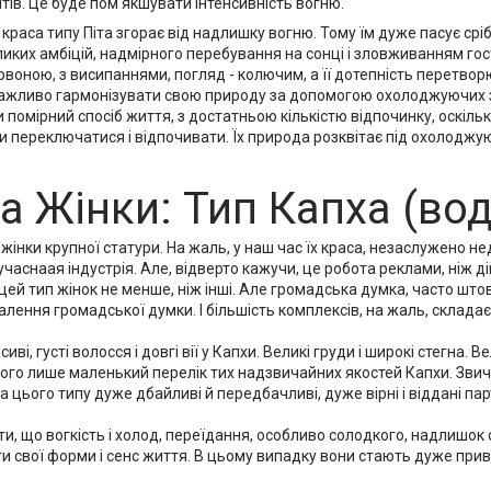
ітів. Це буде пом'якшувати інтенсивність вогню.
краса типу Піта згорає від надлишку вогню. Тому їм дуже пасує срі
иких амбіцій, надмірного перебування на сонці і зловживанням гостр
рвоною, з висипаннями, погляд - колючим, а її дотепність перетворю
 важливо гармонізувати свою природу за допомогою охолоджуючих з
помірний спосіб життя, з достатньою кількістю відпочинку, оскільк
 переключатися і відпочивати. Їх природа розквітає під охолоджую
а Жінки: Тип Капха (вод
 жінки крупної статури. На жаль, у наш час їх краса, незаслужено н
учасна
ая індустрія. Але, відверто кажучи, це робота реклами, ніж 
ей тип жінок не менше, ніж інші. Але громадська думка, часто штов
лення громадської думки. І більшість комплексів, на жаль, складаєт
иві, густі волосся і довгі вії у Капхи. Великі груди і широкі стегна. В
ього лише маленький перелік тих надзвичайних якостей Капхи. Звич
та цього типу дуже дбайливі й передбачливі, дуже вірні і віддані пар
и, що вогкість і холод, переїдання, особливо солодкого, надлишок
 свої форми і сенс життя. В цьому випадку вони стають дуже прив'