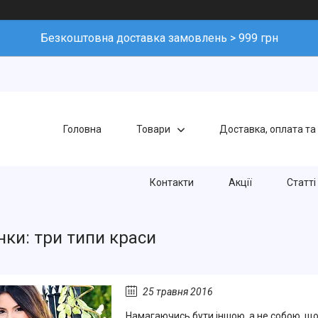
Безкоштовна доставка замовлень > 999 грн
Головна
Товари
Доставка, оплата та
Контакти
Акції
Статті
нки: три типи краси
25 травня 2016
Намагаючись бути іншою, а не собою, що