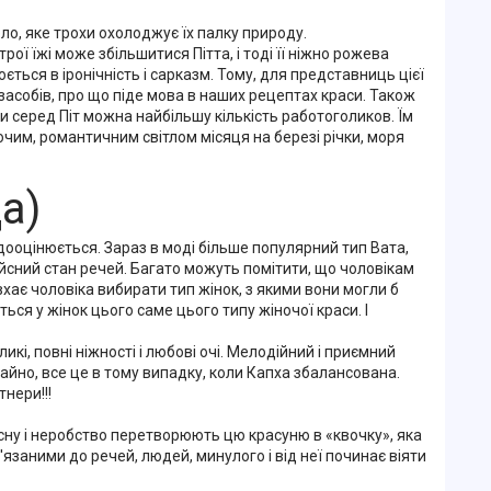
бло, яке трохи охолоджує їх палку природу.
ої їжі може збільшитися Пітта, і тоді її ніжно рожева
ється в іронічність і сарказм. Тому, для представниць цієї
асобів, про що піде мова в наших рецептах краси. Також
и серед Піт можна найбільшу кількість работоголиков. Їм
чим, романтичним світлом місяця на березі річки, моря
а)
едооцінюється. Зараз в моді більше популярний тип Вата,
дійсний стан речей. Багато можуть помітити, що чоловікам
хає чоловіка вибирати тип жінок, з якими вони могли б
ься у жінок цього саме цього типу жіночої краси. І
еликі, повні ніжності і любові очі. Мелодійний і приємний
айно, все це в тому випадку, коли Капха збалансована.
тнери!!!
 сну і неробство перетворюють цю красуню в «квочку», яка
язаними до речей, людей, минулого і від неї починає віяти