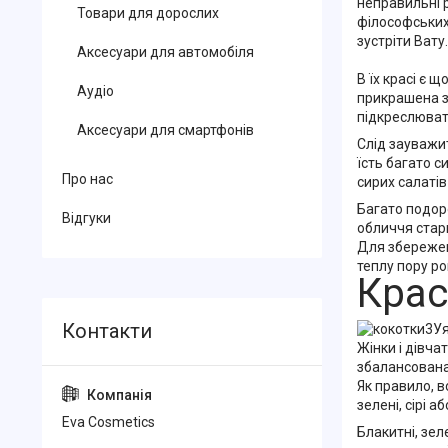
неправильні р
Товари для дорослих
філософських 
зустріти Вату.
Аксесуари для автомобіля
В їх красі є 
Аудіо
прикрашена зо
підкреслювати
Аксесуари для смартфонів
Слід зауважи
їсть багато с
Про нас
сирих салатів
Багато подоро
Відгуки
обличчя старше
Для збереженн
теплу пору ро
Кр
ас
Уя
Жінки і дівча
збалансована.
Як правило, 
зелені, сірі 
Eva Cosmetics
Блакитні, зел