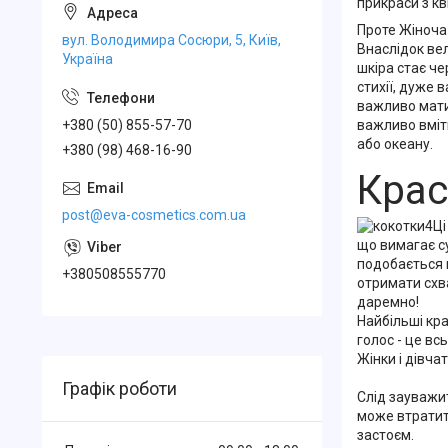
прикраси з кв
Проте Жіноча 
вул. Володимира Сосюри, 5, Київ,
Внаслідок вел
Україна
шкіра стає че
стихії, дуже
важливо мати 
+380 (50) 855-57-70
важливо вміти
або океану.
+380 (98) 468-16-90
Крас
post@eva-cosmetics.com.ua
Ці
що вимагає с
подобається ц
+380508555770
отримати схва
даремно!
Найбільші крас
голос - це вс
Жінки і дівча
Графік роботи
Слід зауважит
може втратити
застоєм.