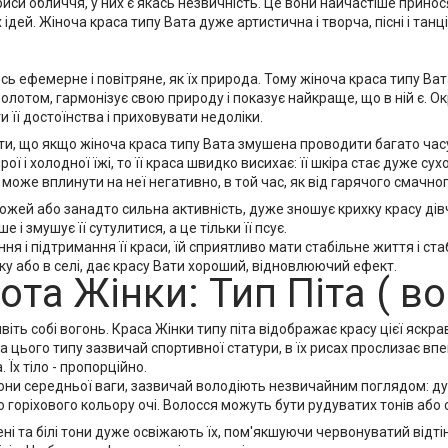
иси обличчя, у них є якась незвичність. Це вони найчастіше принос
ідей. Жіноча краса типу Вата дуже артистична і творча, пісні і танц
щось ефемерне і повітряне, як їх природа. Тому жіноча краса типу Вата
лотом, гармонізує свою природу і показує найкраще, що в ній є. Ок
 її достоїнства і приховувати недоліки.
ти, що якщо жіноча краса типу Вата змушена проводити багато час
ирої і холодної їжі, то її краса швидко висихає: її шкіра стає дуже с
 може вплинути на неї негативно, в той час, як від гарячого смачного
жей або занадто сильна активність, дуже зношує крихку красу дівчи
 і змушує її сутулитися, а це тільки її псує.
я і підтримання її краси, їй сприятливо мати стабільне життя і ст
ку або в селі, дає красу Вати хороший, відновлюючий ефект.
ота Жінки: Тип Піта ( в
віть собі вогонь. Краса Жінки типу піта відображає красу цієї яскрав
та цього типу зазвичай спортивної статури, в їх рисах прослизає впев
 Їх тіло - пропорційно.
вони середньої ваги, зазвичай володіють незвичайним поглядом: ду
або горіхового кольору очі. Волосся можуть бути рудуватих тонів або с
ені та білі тони дуже освіжають їх, пом'якшуючи червонуватий відтін