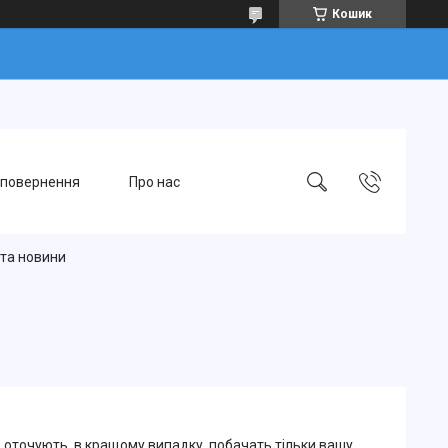
Кошик
 повернення
Про нас
 та новини
 оточують, в кращому випадку, побачать тільки вашу