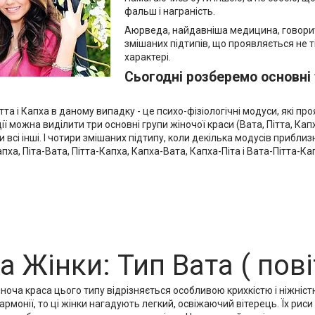
фальш і награність.
Аюрведа, найдавніша медицина, говорить
змішаних підтипів, що проявляється не ті
характері.
Сьогодні розберемо основні 
ітта і Капха в даному випадку - це психо-фізіологічні модуси, які про
ції можна виділити три основні групи жіночої краси (Вата, Пітта, К
всі інші. І чотири змішаних підтипу, коли декілька модусів приблизн
апха, Піта-Вата, Пітта-Капха, Капха-Вата, Капха-Піта і Вата-Пітта-Ка
а Жінки: Тип Вата ( пові
ноча краса цього типу відрізняється особливою крихкістю і ніжніст
армонії, то ці жінки нагадують легкий, освіжаючий вітерець. Їх риси