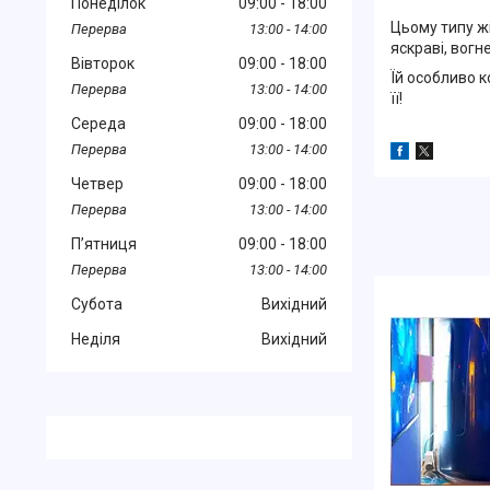
Понеділок
09:00
18:00
Цьому типу жі
13:00
14:00
яскраві, вогн
Вівторок
09:00
18:00
Їй особливо к
13:00
14:00
її!
Середа
09:00
18:00
13:00
14:00
Четвер
09:00
18:00
13:00
14:00
Пʼятниця
09:00
18:00
13:00
14:00
Субота
Вихідний
Неділя
Вихідний