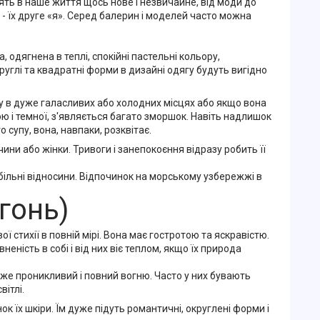
ять в наше життя щось нове і незвичайне, від моди до
і - їх друге «я». Серед балерин і моделей часто можна
, одягнена в теплі, спокійні пастельні кольору,
руглі та квадратні форми в дизайні одягу будуть вигідно
у в дуже галасливих або холодних місцях або якщо вона
ухою і темної, з'являється багато зморшок. Навіть надлишок
 супу, вона, навпаки, розквітає.
ни або жінки. Тривоги і занепокоєння відразу робить її
абільні відносини. Відпочинок на морському узбережжі в
огонь)
ої стихії в повній мірі. Вона має гостротою та яскравістю.
неність в собі і від них віє теплом, якщо їх природа
же проникливий і повний вогню. Часто у них бувають
вітлі.
ок їх шкіри. Їм дуже підуть романтичні, округлені форми і