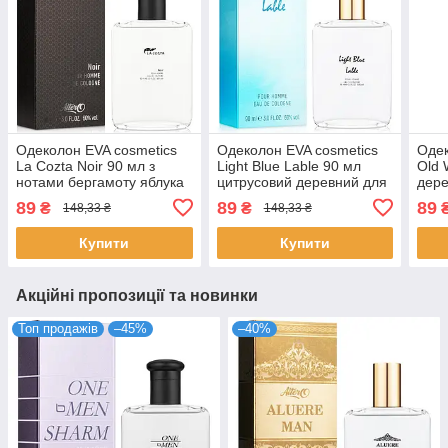
Одеколон EVA cosmetics
Одеколон EVA cosmetics
Одек
La Cozta Noir 90 мл з
Light Blue Lable 90 мл
Old 
нотами бергамоту яблука
цитрусовий деревний для
дере
для впевнених чоловіків
чоловіків стійкий парфум
стій
89
89
89
₴
₴
148,33 ₴
148,33 ₴
парфуми ЄВА косметікс
ЄВА косметікс
Косм
Купити
Купити
Акційні пропозиції та новинки
Топ продажів
–45%
–40%