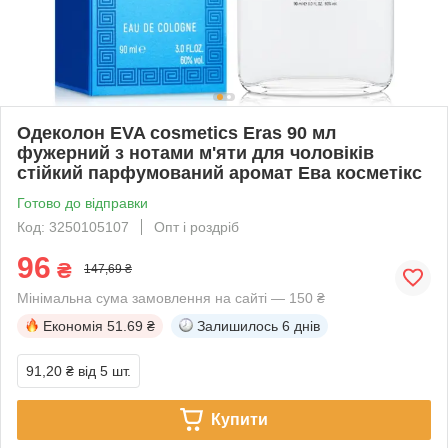
Одеколон EVA cosmetics Eras 90 мл
фужерний з нотами м'яти для чоловіків
стійкий парфумований аромат Ева косметікс
Готово до відправки
Код: 3250105107
Опт і роздріб
96
₴
147,69 ₴
Мінімальна сума замовлення на сайті — 150 ₴
Економія
51.69 ₴
Залишилось
6 днів
91,20 ₴
від 5 шт.
Купити