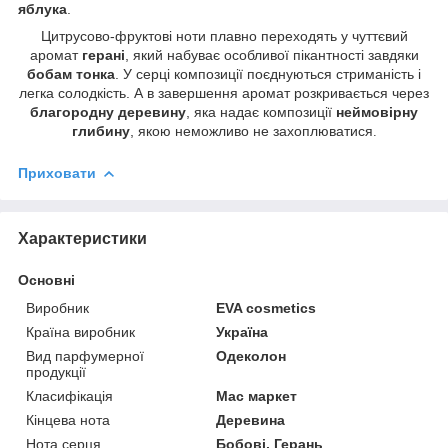
яблука
.
Цитрусово-фруктові ноти плавно переходять у чуттєвий
аромат
герані
, який набуває особливої пікантності завдяки
бобам тонка
. У серці композиції поєднуються стриманість і
легка солодкість. А в завершення аромат розкривається через
благородну деревину
, яка надає композиції
неймовірну
глибину
, якою неможливо не захоплюватися
.
Приховати
Характеристики
Основні
Виробник
EVA cosmetics
Країна виробник
Україна
Вид парфумерної
Одеколон
продукції
Класифікація
Мас маркет
Кінцева нота
Деревина
Нота серця
Бобові, Герань