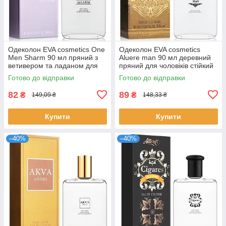
Одеколон EVA cosmetics One
Одеколон EVA cosmetics
Men Sharm 90 мл пряний з
Aluere man 90 мл деревний
ветивером та ладаном для
пряний для чоловіків стійкий
чоловіків стійкий парфум ЄВА
парфум з нотами кедра ЄВА
Готово до відправки
Готово до відправки
82
89
₴
₴
149,09 ₴
148,33 ₴
Купити
Купити
–40%
–40%