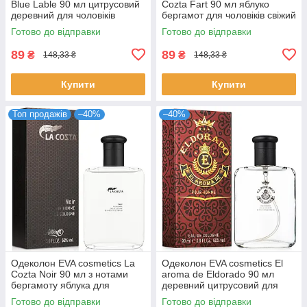
Blue Lable 90 мл цитрусовий
Cozta Fart 90 мл яблуко
деревний для чоловіків
бергамот для чоловіків свіжий
стійкий парфум ЄВА
парфум ЄВА косметікс
Готово до відправки
Готово до відправки
косметікс
89
89
₴
₴
148,33 ₴
148,33 ₴
Купити
Купити
Топ продажів
–40%
–40%
Одеколон EVA cosmetics La
Одеколон EVA cosmetics El
Cozta Noir 90 мл з нотами
aroma de Eldorado 90 мл
бергамоту яблука для
деревний цитрусовий для
впевнених чоловіків парфуми
чоловіків Єва Косметікс
Готово до відправки
Готово до відправки
ЄВА косметікс