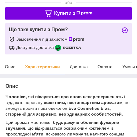
або
Купити з
Що таке купити з Пром?
Замовлення під захистом
Доступна доставка
Опис
Характеристики
Доставка
Оплата
Умови 
Опис
Чоловіки, які піклуються про свою неперевершеність
і
віддають перевагу
ефектним, нестандартним ароматам
, не
зможуть пройти повз одеколон
Eva Cosmetics Eras
,
створений для
яскравих, неординарних особистостей
.
Цей аромат має тонке,
будоражуче обоняня фужерне
звучання
, що відкривається освіжаючим коктейлем із
прохолодної
м'яти
, яскравого
лимону
та налитого сонцем