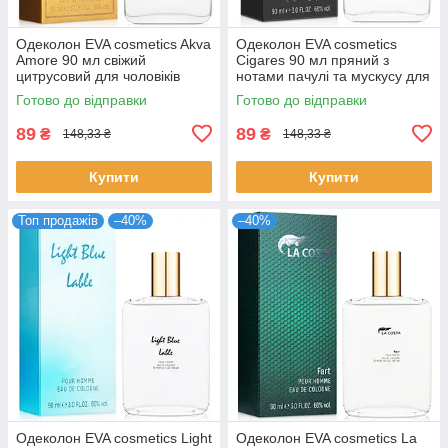
Одеколон EVA cosmetics Akva
Одеколон EVA cosmetics
Amore 90 мл свіжий
Cigares 90 мл пряний з
цитрусовий для чоловіків
нотами пачулі та мускусу для
деревний аромат ЕВА
чоловіків парфум Єва
Готово до відправки
Готово до відправки
косметікс 3250101107
Косметікс
89
89
₴
₴
148,33 ₴
148,33 ₴
Купити
Купити
Топ продажів
–40%
–40%
Одеколон EVA cosmetics Light
Одеколон EVA cosmetics La