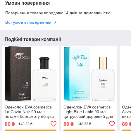
Умови повернення
Повернення товару впродовж 14 днів за домовленістю
Всі умови повернення
Подібні товари компанії
Одеколон EVA cosmetics
Одеколон EVA cosmetics
Одек
La Cozta Noir 90 мл з
Light Blue Lable 90 мл
Akva
нотами бергамоту яблука
цитрусовий деревний для
цитр
для впевнених чоловіків
чоловіків стійкий парфум
дере
89
89
89
₴
₴
148,33 ₴
148,33 ₴
парфуми ЄВА косметікс
ЄВА косметікс
косм