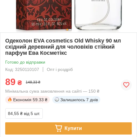
Одеколон EVA cosmetics Old Whisky 90 мл
східний деревний для чоловіків стійкий
парфум Ева Косметікс
Готово до відправки
Код: 3250110107
Опт і роздріб
89
₴
148,33 ₴
Мінімальна сума замовлення на сайті — 150 ₴
Економія
59.33 ₴
Залишилось
7 днів
84,55 ₴
від 5 шт.
Купити