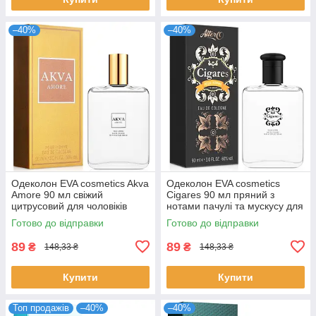
–40%
–40%
Одеколон EVA cosmetics Akva
Одеколон EVA cosmetics
Amore 90 мл свіжий
Cigares 90 мл пряний з
цитрусовий для чоловіків
нотами пачулі та мускусу для
деревний аромат ЕВА
чоловіків парфум Єва
Готово до відправки
Готово до відправки
косметікс 3250101107
Косметікс
89
89
₴
₴
148,33 ₴
148,33 ₴
Купити
Купити
Топ продажів
–40%
–40%