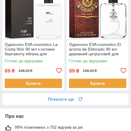
Одеколон EVA cosmetics La
Одеколон EVA cosmetics El
Cozta Noir 90 мл з нотами
aroma de Eldorado 90 мл
бергамоту яблука для
деревний цитрусовий для
впевнених чоловіків парфуми
чоловіків Єва Косметікс
Готово до відправки
Готово до відправки
ЄВА косметікс
89
89
₴
₴
148,33 ₴
148,33 ₴
Купити
Купити
Показати ще
Про нас
99% позитивних з 702 відгуків за рік