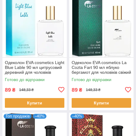
Одеколон EVA cosmetics Light
Одеколон EVA cosmetics La
Blue Lable 90 мл цитрусовий
Cozta Fart 90 мл яблуко
деревний для чоловіків
бергамот для чоловіків свіжий
стійкий парфум ЄВА
парфум ЄВА косметікс
Готово до відправки
Готово до відправки
косметікс
89
89
₴
₴
148,33 ₴
148,33 ₴
Купити
Купити
Топ продажів
–40%
–40%