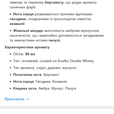
свіжому та терпкому
бергамоту
, що додає аромату
сонячних фарб.
Нота серця
розкривається пряними відтінками
гвоздики
, поєднаними із прохолодною ніжністю
конвалії
.
Фінальні акорди
захоплюють амброво-мускусною
насиченістю, що гармонійно доповнюється загадковими
та землистими нотами
пачулі
.
Характеристики аромату
Обʼєм:
90 мл
Тип: чоловічий, схожий на Evaflor Double Whisky
Тип аромату: східні, деревні, мускусні
Початкова нота
: Бергамот
Нота серця
: Гвоздика, Конвалія
Кінцева нота
: Амбра, Мускус, Пачулі
Приховати