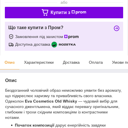
або
Купити з
Що таке купити з Пром?
Замовлення під захистом
Доступна доставка
Опис
Характеристики
Доставка
Оплата
Умови п
Опис
Бездоганний чоловічий образ неможливо уявити без аромату,
що підкреслює харизму та привабливість свого власника.
Одеколон
Eva Cosmetics Old Whisky
— чудовий вибір для
сучасного джентльмена, який віддає перевагу оригінальним,
глибоким і трохи східним композиціям із контрастними
нотами.
Початок композиції
дарує енергійність завдяки