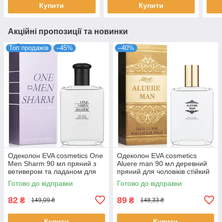
Купити
Купити
Акційні пропозиції та новинки
Топ продажів
–45%
–40%
Одеколон EVA cosmetics One
Одеколон EVA cosmetics
Men Sharm 90 мл пряний з
Aluere man 90 мл деревний
ветивером та ладаном для
пряний для чоловіків стійкий
чоловіків стійкий парфум ЄВА
парфум з нотами кедра ЄВА
Готово до відправки
Готово до відправки
82
89
₴
₴
149,09 ₴
148,33 ₴
Купити
Купити