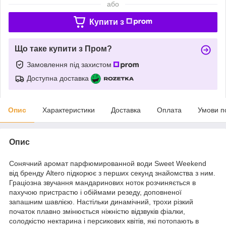
або
Купити з
Що таке купити з Пром?
Замовлення під захистом
Доступна доставка
Опис
Характеристики
Доставка
Оплата
Умови п
Опис
Сонячний аромат парфюмированной води Sweet Weekend
від бренду Altero підкорює з перших секунд знайомства з ним.
Граціозна звучання мандаринових ноток розчиняється в
пахучою пристрастю і обіймами резеду, доповненої
запашним шавлією. Настільки динамічний, трохи різкий
початок плавно змінюється ніжністю відзвуків фіалки,
солодкістю нектарина і персикових квітів, які потопають в