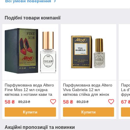
Всі умови повернення
Подібні товари компанії
Парфумована вода Altero
Парфумована вода Altero
Парф
Fine Miss 12 мл східна
Viva Gabriela 12 мл
La d
квіткова з нотами кави та
квіткова стійка для жінок
фрук
мигдалю для жінок
аромат схожий на
перс
58
58
67
₴
₴
89,23 ₴
89,23 ₴
Альтеро
Gabrielle Альтеро
аром
Купити
Купити
Акційні пропозиції та новинки