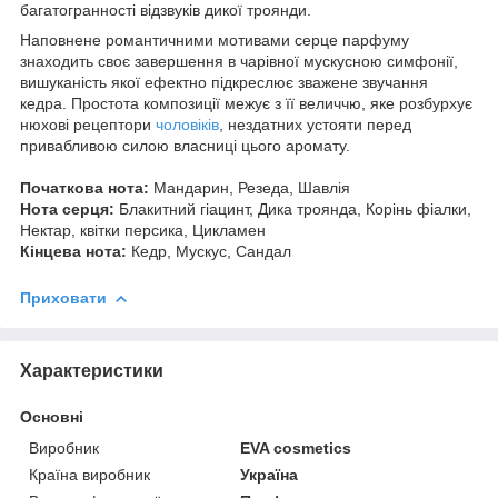
багатогранності відзвуків дикої троянди.
Наповнене романтичними мотивами серце парфуму
знаходить своє завершення в чарівної мускусною симфонії,
вишуканість якої ефектно підкреслює зважене звучання
кедра. Простота композиції межує з її величчю, яке розбурхує
нюхові рецептори
чоловіків
, нездатних устояти перед
привабливою силою власниці цього аромату.
Початкова нота:
Мандарин, Резеда, Шавлія
Нота серця:
Блакитний гіацинт, Дика троянда, Корінь фіалки,
Нектар, квітки персика, Цикламен
Кінцева нота:
Кедр, Мускус, Сандал
Приховати
Характеристики
Основні
Виробник
EVA cosmetics
Країна виробник
Україна