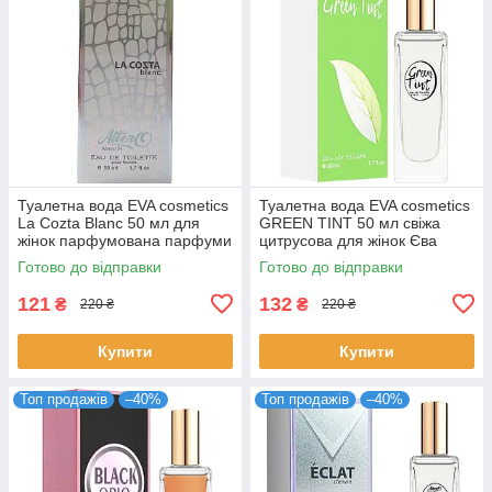
Туалетна вода EVA cosmetics
Туалетна вода EVA cosmetics
La Cozta Blanc 50 мл для
GREEN TINT 50 мл свіжа
жінок парфумована парфуми
цитрусова для жінок Єва
Ева косметікс
Косметікс
Готово до відправки
Готово до відправки
4820107133243
121
132
₴
₴
220 ₴
220 ₴
Купити
Купити
Топ продажів
–40%
Топ продажів
–40%