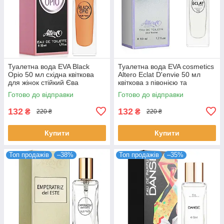
Туалетна вода EVA Black
Туалетна вода EVA cosmetics
Opio 50 мл східна квіткова
Altero Eclat D'envie 50 мл
для жінок стійкий Єва
квіткова з півонією та
Косметікс
мускусом для жінок парфуми
Готово до відправки
Готово до відправки
Ева
132
132
₴
₴
220 ₴
220 ₴
Купити
Купити
Топ продажів
–38%
Топ продажів
–35%