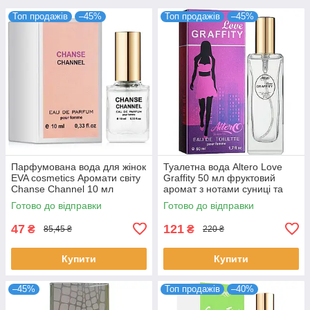
Топ продажів
–45%
Топ продажів
–45%
Парфумована вода для жінок
Туалетна вода Altero Love
EVA cosmetics Аромати світу
Graffity 50 мл фруктовий
Chanse Channel 10 мл
аромат з нотами суниці та
(01330100101)
ванілі для жінок стійка
Готово до відправки
Готово до відправки
Альтеро
47
121
₴
₴
85,45 ₴
220 ₴
Купити
Купити
–45%
Топ продажів
–40%