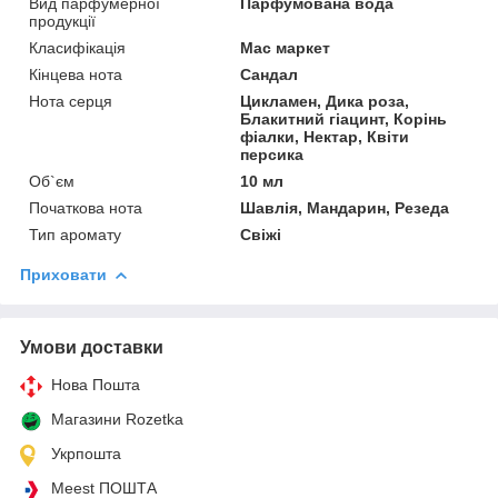
Вид парфумерної
Парфумована вода
продукції
Класифікація
Мас маркет
Кінцева нота
Сандал
Нота серця
Цикламен, Дика роза,
Блакитний гіацинт, Корінь
фіалки, Нектар, Квіти
персика
Об`єм
10 мл
Початкова нота
Шавлія, Мандарин, Резеда
Тип аромату
Свіжі
Приховати
Умови доставки
Нова Пошта
Магазини Rozetka
Укрпошта
Meest ПОШТА