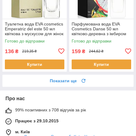
Туалетна вода EVA cosmetics
Парфумована вода EVA
Emperatriz del este 50 мл
Cosmetics Danse 50 мл
квіткова з мускусом для жінок
квітково-деревна з імбиром
парфуми Ева Косметікс
для жінок аромат Єва
Готово до відправки
Готово до відправки
Косметікс
136
159
₴
₴
219,35 ₴
244,62 ₴
Купити
Купити
Показати ще
Про нас
99% позитивних з 708 відгуків за рік
Працює з 29.10.2015
м. Київ