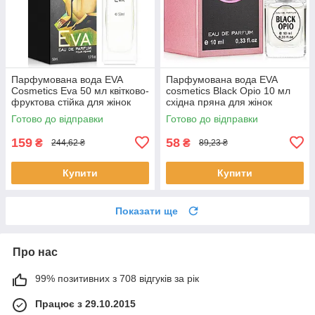
Парфумована вода EVA
Парфумована вода EVA
Cosmetics Eva 50 мл квітково-
cosmetics Black Opio 10 мл
фруктова стійка для жінок
східна пряна для жінок
Єва Косметікс
стійкий аромат з нотами кави
Готово до відправки
Готово до відправки
Ева косметікс
159
58
₴
₴
244,62 ₴
89,23 ₴
Купити
Купити
Показати ще
Про нас
99% позитивних з 708 відгуків за рік
Працює з 29.10.2015