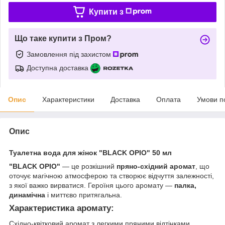
Купити з
Що таке купити з Пром?
Замовлення під захистом
Доступна доставка
Опис
Характеристики
Доставка
Оплата
Умови п
Опис
Туалетна вода для жінок "BLACK OPIO" 50 мл
"BLACK OPIO"
— це розкішний
пряно-східний аромат
, що
оточує магічною атмосферою та створює відчуття залежності,
з якої важко вирватися. Героїня цього аромату —
палка,
динамічна
і миттєво притягальна.
Характеристика аромату
:
Східно-квітковий аромат з легкими пряними відтінками,