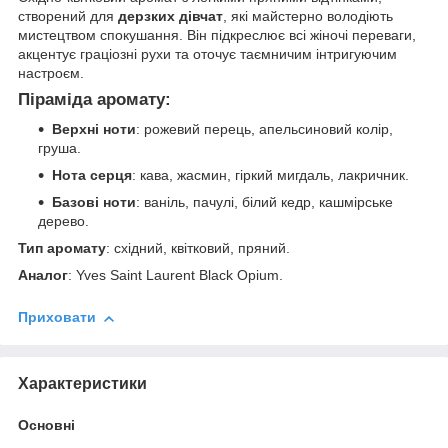
створений для
дерзких дівчат
, які майстерно володіють
мистецтвом спокушання. Він підкреслює всі жіночі переваги,
акцентує граціозні рухи та оточує таємничим інтригуючим
настроєм.
Піраміда аромату
:
Верхні ноти
: рожевий перець, апельсиновий колір,
груша.
Нота серця
: кава, жасмин, гіркий мигдаль, лакричник.
Базові ноти
: ваніль, пачулі, білий кедр, кашмірське
дерево.
Тип аромату
: східний, квітковий, пряний.
Аналог
: Yves Saint Laurent Black Opium.
Приховати
Характеристики
Основні