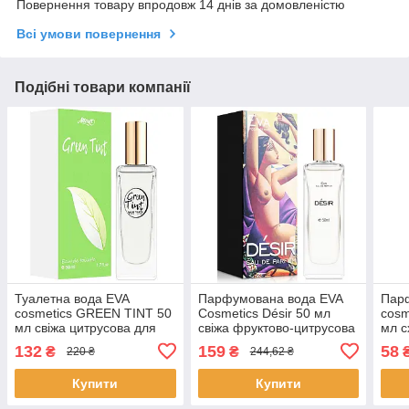
Повернення товару впродовж 14 днів за домовленістю
Всі умови повернення
Подібні товари компанії
Туалетна вода EVA
Парфумована вода EVA
Пар
cosmetics GREEN TINT 50
Cosmetics Désir 50 мл
cosm
мл свіжа цитрусова для
свіжа фруктово-цитрусова
мл с
жінок Єва Косметікс
стійка для жінок Єва
стій
132
159
58
₴
₴
220 ₴
244,62 ₴
Косметікс
кави
Купити
Купити