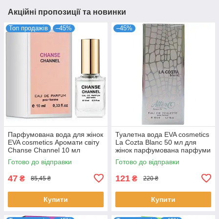
Акційні пропозиції та новинки
Топ продажів
–45%
–45%
Парфумована вода для жінок
Туалетна вода EVA cosmetics
EVA cosmetics Аромати світу
La Cozta Blanc 50 мл для
Chanse Channel 10 мл
жінок парфумована парфуми
(01330100101)
Ева косметікс
Готово до відправки
Готово до відправки
4820107133243
47
121
₴
₴
85,45 ₴
220 ₴
Купити
Купити