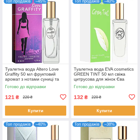
Топ продажів
–45%
Топ продажів
–40%
Туалетна вода Altero Love
Туалетна вода EVA cosmetics
Graffity 50 мл фруктовий
GREEN TINT 50 мл свіжа
аромат з нотами суниці та
цитрусова для жінок Єва
ванілі для жінок стійка
Косметікс
Готово до відправки
Готово до відправки
Альтеро
121
132
₴
₴
220 ₴
220 ₴
Купити
Купити
Топ продажів
–40%
Топ продажів
–38%