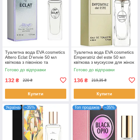
Туалетна вода EVA cosmetics
Туалетна вода EVA cosmetics
Altero Eclat D'envie 50 мл
Emperatriz del este 50 мл
квіткова з півонією та
квіткова з мускусом для жінок
мускусом для жінок парфуми
парфуми Ева Косметікс
Готово до відправки
Готово до відправки
Ева
132
136
₴
₴
220 ₴
219,35 ₴
Купити
Купити
Україна
–35%
Топ продажів
–35%