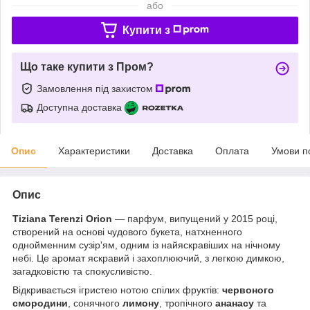
або
Купити з
Що таке купити з Пром?
Замовлення під захистом
Доступна доставка
Опис
Характеристики
Доставка
Оплата
Умови п
Опис
Tiziana Terenzi Orion
— парфум, випущений у 2015 році,
створений на основі чудового букета, натхненного
однойменним сузір'ям, одним із найяскравіших на нічному
небі. Це аромат яскравий і захоплюючий, з легкою димкою,
загадковістю та спокусливістю.
Відкривається ігристею нотою спілих фруктів:
червоного
смородини
, сонячного
лимону
, тропічного
ананасу
та