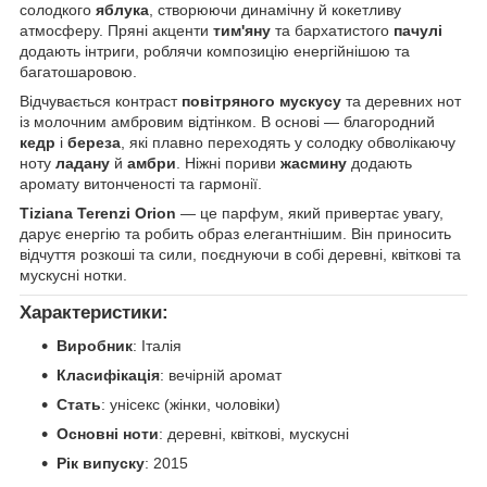
солодкого
яблука
, створюючи динамічну й кокетливу
атмосферу. Пряні акценти
тим'яну
та бархатистого
пачулі
додають інтриги, роблячи композицію енергійнішою та
багатошаровою.
Відчувається контраст
повітряного мускусу
та деревних нот
із молочним амбровим відтінком. В основі — благородний
кедр
і
береза
, які плавно переходять у солодку обволікаючу
ноту
ладану
й
амбри
. Ніжні пориви
жасмину
додають
аромату витонченості та гармонії.
Tiziana Terenzi Orion
— це парфум, який привертає увагу,
дарує енергію та робить образ елегантнішим. Він приносить
відчуття розкоші та сили, поєднуючи в собі деревні, квіткові та
мускусні нотки.
Характеристики:
Виробник
: Італія
Класифікація
: вечірній аромат
Стать
: унісекс (жінки, чоловіки)
Основні ноти
: деревні, квіткові, мускусні
Рік випуску
: 2015