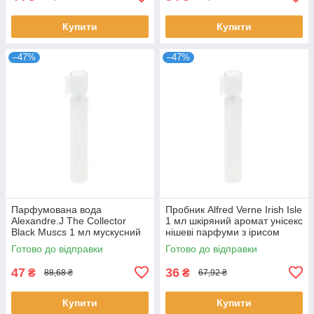
Купити
Купити
–47%
–47%
Парфумована вода
Пробник Alfred Verne Irish Isle
Alexandre.J The Collector
1 мл шкіряний аромат унісекс
Black Muscs 1 мл мускусний
нішеві парфуми з ірисом
деревний унісекс нішевий
Альфред Верн розпив
Готово до відправки
Готово до відправки
аромат
47
36
₴
₴
88,68 ₴
67,92 ₴
Купити
Купити