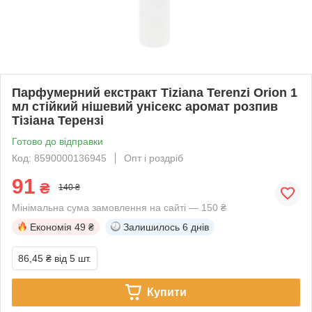
Парфумерний екстракт Tiziana Terenzi Orion 1
мл стійкий нішевий унісекс аромат розпив
Тізіана Терензі
Готово до відправки
Код: 8590000136945
Опт і роздріб
91
₴
140 ₴
Мінімальна сума замовлення на сайті — 150 ₴
Економія
49 ₴
Залишилось
6 днів
86,45 ₴
від 5 шт.
Купити