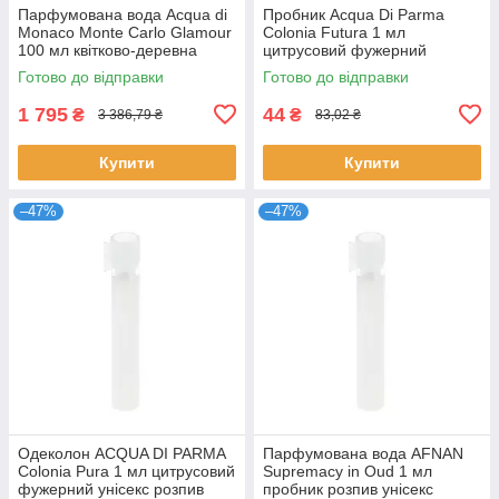
Парфумована вода Acqua di
Пробник Acqua Di Parma
Monaco Monte Carlo Glamour
Colonia Futura 1 мл
100 мл квітково-деревна
цитрусовий фужерний
нішева унісекс Акква ді
унісекс розпив нішевих
Готово до відправки
Готово до відправки
Монако
парфумів Аква ді Парма
1 795
44
₴
₴
3 386,79 ₴
83,02 ₴
Купити
Купити
–47%
–47%
Одеколон ACQUA DI PARMA
Парфумована вода AFNAN
Colonia Pura 1 мл цитрусовий
Supremacy in Oud 1 мл
фужерний унісекс розпив
пробник розпив унісекс