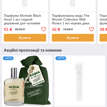
Парфуми Montale Black
Парфумована вода The
Пар
Aoud 1 мл східний
Woods Collection Wild
Intu
деревний для чоловіків
Roses 1 мл нішева дика
фуже
аромат стійкий розпив
троянда унісекс розпив
ніше
51
42
38
₴
₴
80,95 ₴
73,68 ₴
нішева парфумерія
стійкий аромат Зе
шкір
Монталь
Купити
Купити
Акційні пропозиції та новинки
–47%
–47%