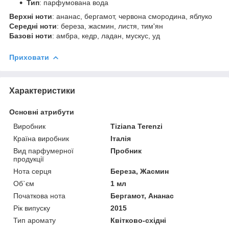
Тип
: парфумована вода
Верхні ноти
: ананас, бергамот, червона смородина, яблуко
Середні ноти
: береза, жасмин, листя, тим'ян
Базові ноти
: амбра, кедр, ладан, мускус, уд
Приховати
Характеристики
Основні атрибути
Виробник
Tiziana Terenzi
Країна виробник
Італія
Вид парфумерної
Пробник
продукції
Нота серця
Береза, Жасмин
Об`єм
1 мл
Початкова нота
Бергамот, Ананас
Рік випуску
2015
Тип аромату
Квітково-східні