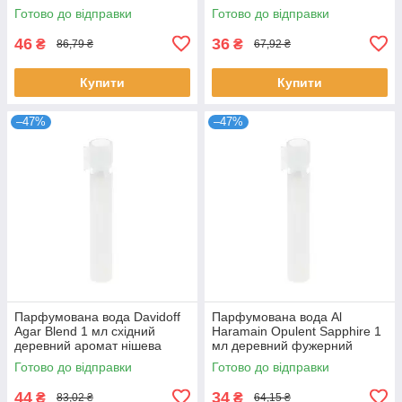
парфуми Акква ді Парма
нішевий східний аромат
Готово до відправки
Готово до відправки
Афнан
46
36
₴
₴
86,79 ₴
67,92 ₴
Купити
Купити
–47%
–47%
Парфумована вода Davidoff
Парфумована вода Al
Agar Blend 1 мл східний
Haramain Opulent Sapphire 1
деревний аромат нішева
мл деревний фужерний
унісекс пробник розпив
унісекс розпив нішеві Аль
Готово до відправки
Готово до відправки
Давідофф
Харамейн
44
34
₴
₴
83,02 ₴
64,15 ₴