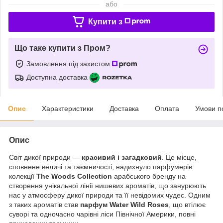
або
Купити з
Що таке купити з Пром?
Замовлення під захистом
Доступна доставка
Опис
Характеристики
Доставка
Оплата
Умови п
Опис
Світ дикої природи —
красивий і загадковий
. Це місце,
сповнене величі та таємничості, надихнуло парфумерів
колекції
The Woods Collection
арабського бренду на
створення унікальної лінії нишевих ароматів, що занурюють
нас у атмосферу дикої природи та її невідомих чудес. Одним
з таких ароматів став
парфум Water Wild Roses
, що втілює
суворі та одночасно чарівні ліси Північної Америки, повні