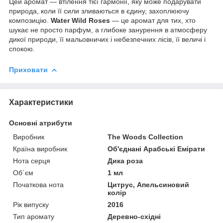
Цей аромат — втілення тієї гармонії, яку може подарувати
природа, коли її сили зливаються в єдину, захоплюючу
композицію.
Water Wild Roses
— це аромат для тих, хто
шукає не просто парфум, а глибоке занурення в атмосферу
дикої природи, її мальовничих і небезпечних лісів, її величі і
спокою.
Приховати
Характеристики
Основні атрибути
Виробник
The Woods Collection
Країна виробник
Об'єднані Арабські Емірати
Нота серця
Дика роза
Об`єм
1 мл
Початкова нота
Цитрус, Апельсиновий
колір
Рік випуску
2016
Тип аромату
Деревно-східні