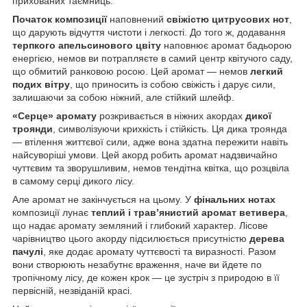
прихованих таємниць.
Початок композиції
наповнений
свіжістю цитрусових нот
,
що дарують відчуття чистоти і легкості. До того ж, додавання
терпкого апельсинового цвіту
наповнює аромат бадьорою
енергією, немов ви потрапляєте в самий центр квітучого саду,
що обмитий ранковою росою. Цей аромат — немов
легкий
подих вітру
, що приносить із собою свіжість і дарує сили,
залишаючи за собою ніжний, але стійкий шлейф.
«Серце» аромату
розкривається в ніжних акордах
дикої
троянди
, символізуючи крихкість і стійкість. Ця дика троянда
— втілення життєвої сили, адже вона здатна пережити навіть
найсуворіші умови. Цей акорд робить аромат надзвичайно
чуттєвим та зворушливим, немов тендітна квітка, що розцвіла
в самому серці дикого лісу.
Але аромат не закінчується на цьому. У
фінальних нотах
композиції лунає
теплий і трав’янистий аромат ветивера
,
що надає аромату земляний і глибокий характер. Лісове
чарівництво цього акорду підсилюється присутністю
дерева
пачулі
, яке додає аромату чуттєвості та виразності. Разом
вони створюють незабутнє враження, наче ви йдете по
тропічному лісу, де кожен крок — це зустріч з природою в її
первісній, незвіданій красі.