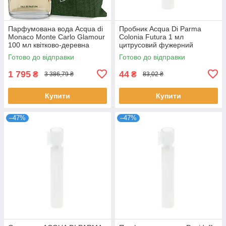
Парфумована вода Acqua di
Пробник Acqua Di Parma
Monaco Monte Carlo Glamour
Colonia Futura 1 мл
100 мл квітково-деревна
цитрусовий фужерний
нішева унісекс Акква ді
унісекс розпив нішевих
Готово до відправки
Готово до відправки
Монако
парфумів Аква ді Парма
1 795
44
₴
₴
3 386,79 ₴
83,02 ₴
Купити
Купити
–47%
–47%