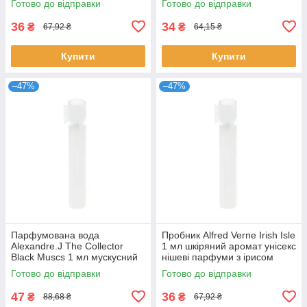
Готово до відправки
Готово до відправки
Афнан
Харамейн
36
34
₴
₴
67,92 ₴
64,15 ₴
Купити
Купити
–47%
–47%
Парфумована вода
Пробник Alfred Verne Irish Isle
Alexandre.J The Collector
1 мл шкіряний аромат унісекс
Black Muscs 1 мл мускусний
нішеві парфуми з ірисом
деревний унісекс нішевий
Альфред Верн розпив
Готово до відправки
Готово до відправки
аромат
47
36
₴
₴
88,68 ₴
67,92 ₴