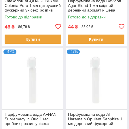
Одеколон ACQUA DI PARMA
Парфумована вода Davidoff
Colonia Pura 1 мл цитрусовий
Agar Blend 1 мл східний
фужерний унісекс розпив
деревний аромат нішева
парфуми Акква ді Парма
унісекс пробник розпив
Готово до відправки
Готово до відправки
Давідофф
46
44
₴
₴
86,79 ₴
83,02 ₴
Купити
Купити
–47%
–47%
Парфумована вода AFNAN
Парфумована вода Al
Supremacy in Oud 1 мл
Haramain Opulent Sapphire 1
пробник розпив унісекс
мл деревний фужерний
нішевий східний аромат
унісекс розпив нішеві Аль