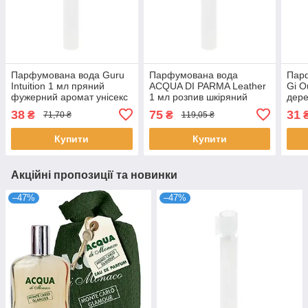
Парфумована вода Guru
Парфумована вода
Парф
Intuition 1 мл пряний
ACQUA DI PARMA Leather
Gi O
фужерний аромат унісекс
1 мл розпив шкіряний
дере
нішевий розпив тютюн
аромат унісекс нішевий
розп
38
75
31
₴
₴
71,70 ₴
119,05 ₴
шкіра Гуру Інтуїшн
парфум Акква ді Парма
Енрі
Купити
Купити
Акційні пропозиції та новинки
–47%
–47%