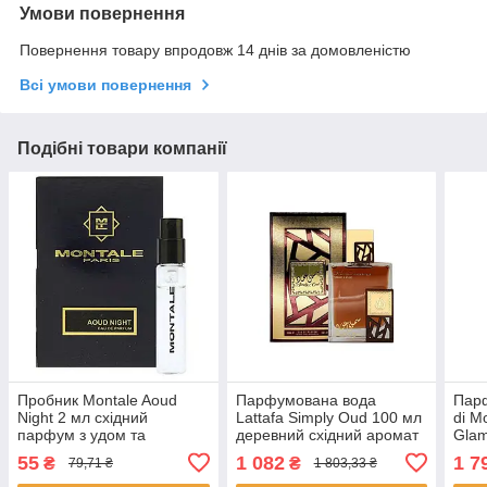
Умови повернення
Повернення товару впродовж 14 днів за домовленістю
Всі умови повернення
Подібні товари компанії
Пробник Montale Aoud
Парфумована вода
Пар
Night 2 мл східний
Lattafa Simply Oud 100 мл
di M
парфум з удом та
деревний східний аромат
Glam
трояндою унісекс стійкий
унісекс стійкі парфуми
дере
55
1 082
1 7
₴
₴
79,71 ₴
1 803,33 ₴
селективний Монталь
Латтафа
Аккв