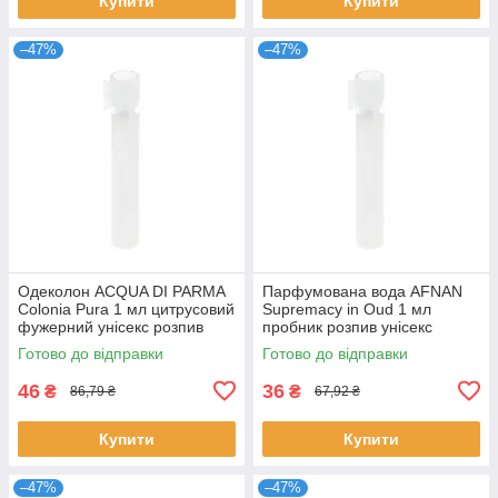
Купити
Купити
–47%
–47%
Одеколон ACQUA DI PARMA
Парфумована вода AFNAN
Colonia Pura 1 мл цитрусовий
Supremacy in Oud 1 мл
фужерний унісекс розпив
пробник розпив унісекс
парфуми Акква ді Парма
нішевий східний аромат
Готово до відправки
Готово до відправки
Афнан
46
36
₴
₴
86,79 ₴
67,92 ₴
Купити
Купити
–47%
–47%