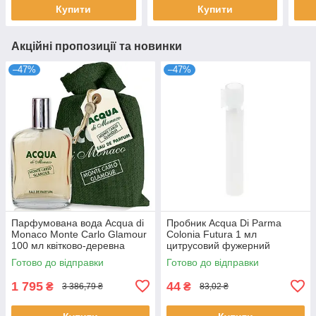
Купити
Купити
Акційні пропозиції та новинки
–47%
–47%
Парфумована вода Acqua di
Пробник Acqua Di Parma
Monaco Monte Carlo Glamour
Colonia Futura 1 мл
100 мл квітково-деревна
цитрусовий фужерний
нішева унісекс Акква ді
унісекс розпив нішевих
Готово до відправки
Готово до відправки
Монако
парфумів Аква ді Парма
1 795
44
₴
₴
3 386,79 ₴
83,02 ₴