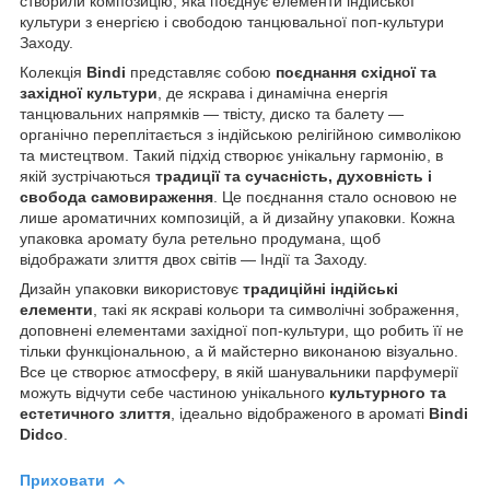
створили композицію, яка поєднує елементи індійської
культури з енергією і свободою танцювальної поп-культури
Заходу.
Колекція
Bindi
представляє собою
поєднання східної та
західної культури
, де яскрава і динамічна енергія
танцювальних напрямків — твісту, диско та балету —
органічно переплітається з індійською релігійною символікою
та мистецтвом. Такий підхід створює унікальну гармонію, в
якій зустрічаються
традиції та сучасність, духовність і
свобода самовираження
. Це поєднання стало основою не
лише ароматичних композицій, а й дизайну упаковки. Кожна
упаковка аромату була ретельно продумана, щоб
відображати злиття двох світів — Індії та Заходу.
Дизайн упаковки використовує
традиційні індійські
елементи
, такі як яскраві кольори та символічні зображення,
доповнені елементами західної поп-культури, що робить її не
тільки функціональною, а й майстерно виконаною візуально.
Все це створює атмосферу, в якій шанувальники парфумерії
можуть відчути себе частиною унікального
культурного та
естетичного злиття
, ідеально відображеного в ароматі
Bindi
Didco
.
Приховати