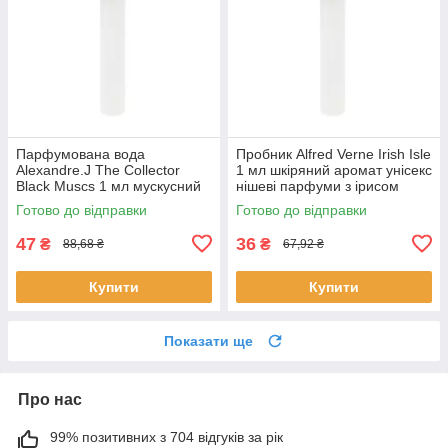
Парфумована вода
Пробник Alfred Verne Irish Isle
Alexandre.J The Collector
1 мл шкіряний аромат унісекс
Black Muscs 1 мл мускусний
нішеві парфуми з ірисом
деревний унісекс нішевий
Альфред Верн розпив
Готово до відправки
Готово до відправки
аромат
47
36
₴
₴
88,68 ₴
67,92 ₴
Купити
Купити
Показати ще
Про нас
99% позитивних з 704 відгуків за рік