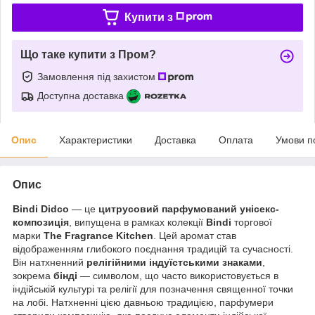
Купити з
Що таке купити з Пром?
Замовлення під захистом
Доступна доставка
Опис
Характеристики
Доставка
Оплата
Умови п
Опис
Bindi Didco
— це
цитрусовий парфумований унісекс-
композиція
, випущена в рамках колекції
Bindi
торгової
марки
The Fragrance Kitchen
. Цей аромат став
відображенням глибокого поєднання традицій та сучасності.
Він натхненний
релігійними індуїстськими знаками
,
зокрема
бінді
— символом, що часто використовується в
індійській культурі та релігії для позначення священної точки
на лобі. Натхненні цією давньою традицією, парфумери