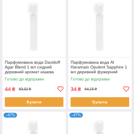
Парфумована вода Davidoff
Парфумована вода Al
Agar Blend 1 мл східний
Haramain Opulent Sapphire 1
деревний аромат нішева
мл деревний фужерний
унісекс пробник розпив
унісекс розпив нішеві Аль
Готово до відправки
Готово до відправки
Давідофф
Харамейн
44
34
₴
₴
83,02 ₴
64,15 ₴
Купити
Купити
–47%
–47%