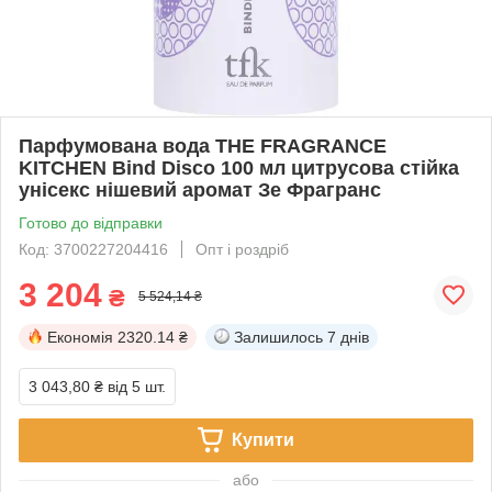
Парфумована вода THE FRAGRANCE
KITCHEN Bind Disco 100 мл цитрусова стійка
унісекс нішевий аромат Зе Фрагранс
Готово до відправки
Код: 3700227204416
Опт і роздріб
3 204
₴
5 524,14 ₴
Економія
2320.14 ₴
Залишилось
7 днів
3 043,80 ₴
від 5 шт.
Купити
або