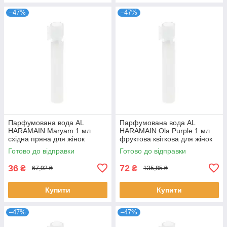
–47%
–47%
Парфумована вода AL
Парфумована вода AL
HARAMAIN Maryam 1 мл
HARAMAIN Ola Purple 1 мл
східна пряна для жінок
фруктова квіткова для жінок
розпив пробник стійкий
стійкий розпив Аль Харамейн
Готово до відправки
Готово до відправки
аромат Аль Харамейн
36
72
₴
₴
67,92 ₴
135,85 ₴
Купити
Купити
–47%
–47%