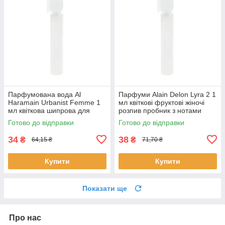
Парфумована вода Al
Парфуми Alain Delon Lyra 2 1
Haramain Urbanist Femme 1
мл квіткові фруктові жіночі
мл квіткова шипрова для
розпив пробник з нотами
жінок розпив пробник Аль
ванілі Ален Делон
Готово до відправки
Готово до відправки
Харамейн
34
38
₴
₴
64,15 ₴
71,70 ₴
Купити
Купити
Показати ще
Про нас