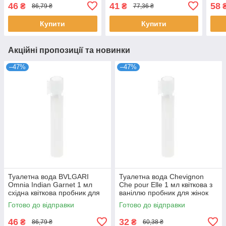
нотами півонії для жінок
східна квіткова для жінок
Альт
46
41
58
₴
₴
86,79 ₴
77,36 ₴
розпив Сальваторе
розпив Сальваторе
Купити
Купити
Акційні пропозиції та новинки
–47%
–47%
Туалетна вода BVLGARI
Туалетна вода Chevignon
Omnia Indian Garnet 1 мл
Che pour Elle 1 мл квіткова з
східна квіткова пробник для
ваніллю пробник для жінок
жінок розпив парфумів
розпив парфумів Шевіньйон
Готово до відправки
Готово до відправки
Булгарі
46
32
₴
₴
86,79 ₴
60,38 ₴