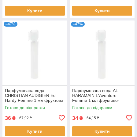
Купити
Купити
–47%
–47%
Парфумована вода
Парфумована вода AL
CHRISTIAN AUDIGIER Ed
HARAMAIN L'Aventure
Hardy Femme 1 мл фруктова
Femme 1 мл фруктово-
квіткова для жінок пробник
квіткова стійка для жінок
Готово до відправки
Готово до відправки
розпив Крістіан
розпив Аль Харамейн
36
34
₴
₴
67,92 ₴
64,15 ₴
Купити
Купити