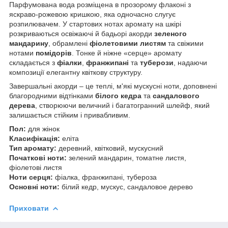
Парфумована вода розміщена в прозорому флаконі з
яскраво-рожевою кришкою, яка одночасно слугує
розпилювачем. У стартових нотах аромату на шкірі
розкриваються освіжаючі й бадьорі акорди
зеленого
мандарину
, обрамлені
фіолетовими листям
та свіжими
нотами
помідорів
. Тонке й ніжне «серце» аромату
складається з
фіалки
,
франжипані
та
туберози
, надаючи
композиції елегантну квіткову структуру.
Завершальні акорди – це теплі, м'які мускусні ноти, доповнені
благородними відтінками
білого кедра
та
сандалового
дерева
, створюючи величний і багатогранний шлейф, який
залишається стійким і привабливим.
Пол:
для жінок
Класифікація:
еліта
Тип аромату:
деревний, квітковий, мускусний
Початкові ноти:
зелений мандарин, томатне листя,
фіолетові листя
Ноти серця:
фіалка, франжипані, тубероза
Основні ноти:
білий кедр, мускус, сандаловое дерево
Приховати