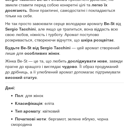
звикли ставити перед собою конкретні цілі та
легко їх
досягають
. Вони практичні, самодостатні і покладаються
тільки на себе.
Не так просто завоювати серце володарки аромату
Be-St
від
Sergio Tacchini
, але якщо це трапиться, вона віддасть всю
свою любов, ніжність і турботу. Аромат поступово
розкривається, створюючи відчуття, що
шкіра розцвітає
.
Будьте Be-St від Sergio Tacchini
— цей аромат створений
лише для
особливих жінок
.
Жінка Be-St — це та, що любить
досліджувати нове
, завжди
прагне до кращого і виглядає
чудово
. Її образ продуманий
до дрібниць, а її улюблений аромат допомагає підтримувати
високий статус
.
Дані:
Пол
: для жінок
Класифікація
: еліта
Тип аромату
: квітковий
Початкові ноти
: бергамот, зелене яблуко, чорна
смородина