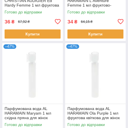
CHRISTIAN AUDIGIER Ed
HARAMAIN L'Aventure
Hardy Femme 1 мл фруктова
Femme 1 мл фруктово-
квіткова для жінок пробник
квіткова стійка для жінок
Готово до відправки
Готово до відправки
розпив Крістіан
розпив Аль Харамейн
36
34
₴
₴
67,92 ₴
64,15 ₴
Купити
Купити
–47%
–47%
Парфумована вода AL
Парфумована вода AL
HARAMAIN Maryam 1 мл
HARAMAIN Ola Purple 1 мл
східна пряна для жінок
фруктова квіткова для жінок
розпив пробник стійкий
стійкий розпив Аль Харамейн
Готово до відправки
Готово до відправки
аромат Аль Харамейн