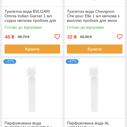
Туалетна вода BVLGARI
Туалетна вода Chevignon
Omnia Indian Garnet 1 мл
Che pour Elle 1 мл квіткова з
східна квіткова пробник для
ваніллю пробник для жінок
жінок розпив парфумів
розпив парфумів Шевіньйон
Готово до відправки
Готово до відправки
Булгарі
46
32
₴
₴
86,79 ₴
60,38 ₴
Купити
Купити
–47%
–47%
Парфумована вода
Парфумована вода AL