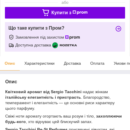
або
Купити з
Що таке купити з Пром?
Замовлення під захистом
Доступна доставка
Опис
Характеристики
Доставка
Оплата
Умови п
Опис
Квітковий аромат від Sergio Tacchini
надає жінкам
італійську елегантність і пристрасть
. Благородство,
темперамент і елегантність — це основні риси характеру
цього парфуму.
Свіжі ноти аромату огортають ваш розум і тіло,
захоплюючи
будь-кого
, хто відчуває цей блискучий запах.
Sergio Tacchini Be-St Perfumes
присвячені дівчатам, які