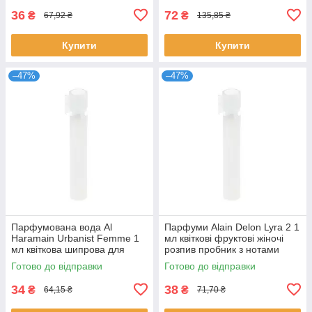
36
72
₴
₴
67,92 ₴
135,85 ₴
Купити
Купити
–47%
–47%
Парфумована вода Al
Парфуми Alain Delon Lyra 2 1
Haramain Urbanist Femme 1
мл квіткові фруктові жіночі
мл квіткова шипрова для
розпив пробник з нотами
жінок розпив пробник Аль
ванілі Ален Делон
Готово до відправки
Готово до відправки
Харамейн
34
38
₴
₴
64,15 ₴
71,70 ₴