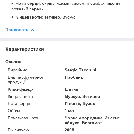
Ноти серця
: сирінь, жасмин, жасмин самбак, півонія,
рожевий перець
Кінцеві ноти
: ветивер, мускус
Приховати
Характеристики
Основні
Виробник
Sergio Tacchini
Вид парфумерної
Пробник
продукції
Класифікація
Елітна
Кінцева нота
Мускус, Ветивер
Нота серця
Півонія, Бузок
Об`єм
1 мл
Початкова нота
Чорна смородина, Зелене
яблуко, Бергамот
Рік випуску
2008