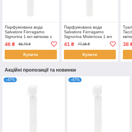
Парфумована вода
Парфумована вода
Туал
Salvatore Ferragamo
Salvatore Ferragamo
Tacc
Signorina 1 мл квіткова з
Signorina Misteriosa 1 мл
квіт
нотами півонії для жінок
східна квіткова для жінок
жіно
46
41
38
₴
₴
86,79 ₴
77,36 ₴
розпив Сальваторе
розпив Сальваторе
Серд
Купити
Купити
Акційні пропозиції та новинки
–47%
–47%