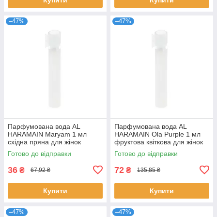
–47%
–47%
Парфумована вода AL
Парфумована вода AL
HARAMAIN Maryam 1 мл
HARAMAIN Ola Purple 1 мл
східна пряна для жінок
фруктова квіткова для жінок
розпив пробник стійкий
стійкий розпив Аль Харамейн
Готово до відправки
Готово до відправки
аромат Аль Харамейн
36
72
₴
₴
67,92 ₴
135,85 ₴
Купити
Купити
–47%
–47%