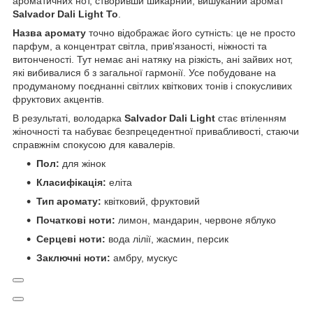
ароматичних нот, створивши шикарний, вишуканий аромат
Salvador Dali Light To
.
Назва аромату
точно відображає його сутність: це не просто
парфум, а концентрат світла, прив'язаності, ніжності та
витонченості. Тут немає ані натяку на різкість, ані зайвих нот,
які вибивалися б з загальної гармонії. Усе побудоване на
продуманому поєднанні світлих квіткових тонів і спокусливих
фруктових акцентів.
В результаті, володарка
Salvador Dali Light
стає втіленням
жіночності та набуває безпрецедентної привабливості, стаючи
справжнім спокусою для кавалерів.
Пол:
для жінок
Класифікація:
еліта
Тип аромату:
квітковий, фруктовий
Початкові ноти:
лимон, мандарин, червоне яблуко
Серцеві ноти:
вода лілії, жасмин, персик
Заключні ноти:
амбру, мускус