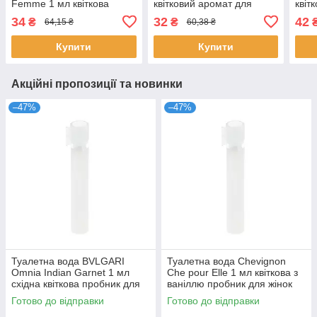
Femme 1 мл квіткова
квітковий аромат для
квіт
фруктова для жінок
жінок розпив Гесс
для 
34
32
42
₴
₴
64,15 ₴
60,38 ₴
пробник розпив аромат
парф
Мобуссен
Купити
Купити
Акційні пропозиції та новинки
–47%
–47%
Туалетна вода BVLGARI
Туалетна вода Chevignon
Omnia Indian Garnet 1 мл
Che pour Elle 1 мл квіткова з
східна квіткова пробник для
ваніллю пробник для жінок
жінок розпив парфумів
розпив парфумів Шевіньйон
Готово до відправки
Готово до відправки
Булгарі