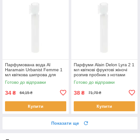
Парфумована вода Al
Парфуми Alain Delon Lyra 2 1
Haramain Urbanist Femme 1
мл квіткові фруктові жіночі
мл квіткова шипрова для
розпив пробник з нотами
жінок розпив пробник Аль
ванілі Ален Делон
Готово до відправки
Готово до відправки
Харамейн
34
38
₴
₴
64,15 ₴
71,70 ₴
Купити
Купити
Показати ще