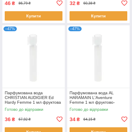
46
32
₴
₴
86,79 ₴
60,38 ₴
Купити
Купити
–47%
–47%
Парфумована вода
Парфумована вода AL
CHRISTIAN AUDIGIER Ed
HARAMAIN L'Aventure
Hardy Femme 1 мл фруктова
Femme 1 мл фруктово-
квіткова для жінок пробник
квіткова стійка для жінок
Готово до відправки
Готово до відправки
розпив Крістіан
розпив Аль Харамейн
36
34
₴
₴
67,92 ₴
64,15 ₴
Купити
Купити