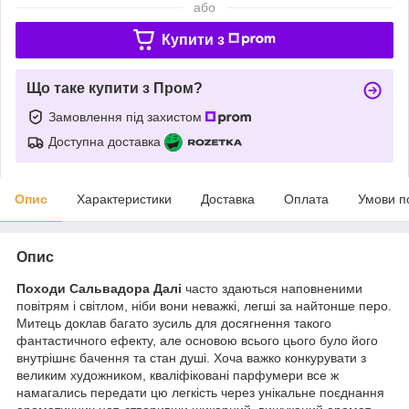
або
Купити з
Що таке купити з Пром?
Замовлення під захистом
Доступна доставка
Опис
Характеристики
Доставка
Оплата
Умови п
Опис
Походи Сальвадора Далі
часто здаються наповненими
повітрям і світлом, ніби вони неважкі, легші за найтонше перо.
Митець доклав багато зусиль для досягнення такого
фантастичного ефекту, але основою всього цього було його
внутрішнє бачення та стан душі. Хоча важко конкурувати з
великим художником, кваліфіковані парфумери все ж
намагались передати цю легкість через унікальне поєднання