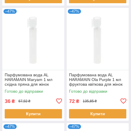
–47%
–47%
Парфумована вода AL
Парфумована вода AL
HARAMAIN Maryam 1 мл
HARAMAIN Ola Purple 1 мл
східна пряна для жінок
фруктова квіткова для жінок
розпив пробник стійкий
стійкий розпив Аль Харамейн
Готово до відправки
Готово до відправки
аромат Аль Харамейн
36
72
₴
₴
67,92 ₴
135,85 ₴
Купити
Купити
–47%
–47%