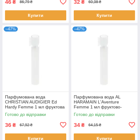
46
32
₴
₴
86,79 ₴
60,38 ₴
Купити
Купити
–47%
–47%
Парфумована вода
Парфумована вода AL
CHRISTIAN AUDIGIER Ed
HARAMAIN L'Aventure
Hardy Femme 1 мл фруктова
Femme 1 мл фруктово-
квіткова для жінок пробник
квіткова стійка для жінок
Готово до відправки
Готово до відправки
розпив Крістіан
розпив Аль Харамейн
36
34
₴
₴
67,92 ₴
64,15 ₴
Купити
Купити