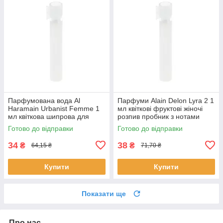
Парфумована вода Al
Парфуми Alain Delon Lyra 2 1
Haramain Urbanist Femme 1
мл квіткові фруктові жіночі
мл квіткова шипрова для
розпив пробник з нотами
жінок розпив пробник Аль
ванілі Ален Делон
Готово до відправки
Готово до відправки
Харамейн
34
38
₴
₴
64,15 ₴
71,70 ₴
Купити
Купити
Показати ще
Про нас