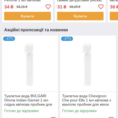
фруктова для жінок
аромат розпив стійкі
розп
34
31
38
₴
₴
64,15 ₴
58,49 ₴
пробник розпив аромат
квіткові парфуми Расасі
вані
Мобуссен
Купити
Купити
Акційні пропозиції та новинки
–47%
–47%
Туалетна вода BVLGARI
Туалетна вода Chevignon
Omnia Indian Garnet 1 мл
Che pour Elle 1 мл квіткова з
східна квіткова пробник для
ваніллю пробник для жінок
жінок розпив парфумів
розпив парфумів Шевіньйон
Готово до відправки
Готово до відправки
Булгарі