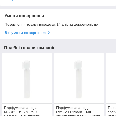
Умови повернення
Повернення товару впродовж 14 днів за домовленістю
Всі умови повернення
Подібні товари компанії
Парфумована вода
Парфумована вода
Пар
MAUBOUSSIN Pour
RASASI Dirham 1 мл
Stor
Femme 1 мл квіткова
свіжий цитрусовий унісекс
квіт