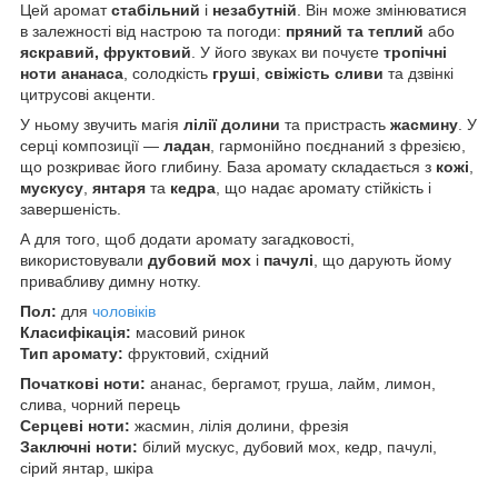
Цей аромат
стабільний
і
незабутній
. Він може змінюватися
в залежності від настрою та погоди:
пряний та теплий
або
яскравий, фруктовий
. У його звуках ви почуєте
тропічні
ноти ананаса
, солодкість
груші
,
свіжість сливи
та дзвінкі
цитрусові акценти.
У ньому звучить магія
лілії долини
та пристрасть
жасмину
. У
серці композиції —
ладан
, гармонійно поєднаний з фрезією,
що розкриває його глибину. База аромату складається з
кожі
,
мускусу
,
янтаря
та
кедра
, що надає аромату стійкість і
завершеність.
А для того, щоб додати аромату загадковості,
використовували
дубовий мох
і
пачулі
, що дарують йому
привабливу димну нотку.
Пол:
для
чоловіків
Класифікація:
масовий ринок
Тип аромату:
фруктовий, східний
Початкові ноти:
ананас, бергамот, груша, лайм, лимон,
слива, чорний перець
Серцеві ноти:
жасмин, лілія долини, фрезія
Заключні ноти:
білий мускус, дубовий мох, кедр, пачулі,
сірий янтар, шкіра