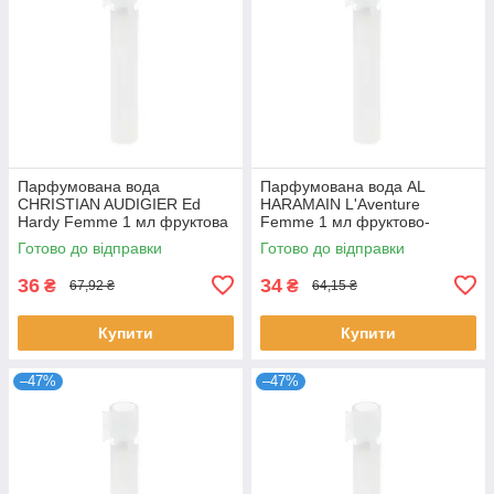
Парфумована вода
Парфумована вода AL
CHRISTIAN AUDIGIER Ed
HARAMAIN L'Aventure
Hardy Femme 1 мл фруктова
Femme 1 мл фруктово-
квіткова для жінок пробник
квіткова стійка для жінок
Готово до відправки
Готово до відправки
розпив Крістіан
розпив Аль Харамейн
36
34
₴
₴
67,92 ₴
64,15 ₴
Купити
Купити
–47%
–47%