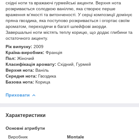
східні ноти та вражаючі гурмейські акценти. Верхня нота
розкривається солодкою ваніллю, яка створює перше
враження м'якості та витонченості. У серці композиції домінує
пряна гвоздика, яка поступово розкривається і огортає своїм
ароматом, переходячи в багаті шлейфові акорди.
Завершальні ноти містять теплу корицю, що додає глибини та
остаточного акценту.
Рік випуску:
2009
Країна-виробник:
Франція
Пол:
Жіночий
Класифікація аромату:
Східний, Гурмей
Верхня нота:
Ваніль
Середня нота:
Гвоздика
Базова нота:
Корица
Приховати
Характеристики
Основні атрибути
Виробник
Montale