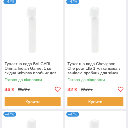
–47%
–47%
Туалетна вода BVLGARI
Туалетна вода Chevignon
Omnia Indian Garnet 1 мл
Che pour Elle 1 мл квіткова з
східна квіткова пробник для
ваніллю пробник для жінок
жінок розпив парфумів
розпив парфумів Шевіньйон
Готово до відправки
Готово до відправки
Булгарі
46
32
₴
₴
86,79 ₴
60,38 ₴
Купити
Купити
–47%
–47%