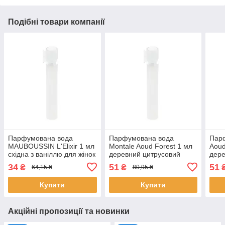
Подібні товари компанії
Парфумована вода
Парфумована вода
Парф
MAUBOUSSIN L'Elixir 1 мл
Montale Aoud Forest 1 мл
Aoud
східна з ваніллю для жінок
деревний цитрусовий
дере
пробник розпив елітна
унісекс нішевий аромат
аром
34
51
51
₴
₴
64,15 ₴
80,95 ₴
Маубуссін
Монталь
ніше
Мон
Купити
Купити
Акційні пропозиції та новинки