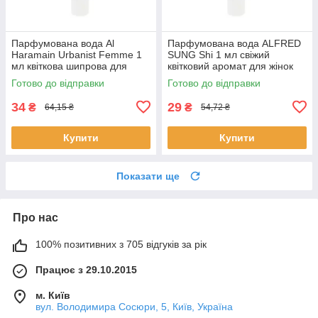
Парфумована вода Al
Парфумована вода ALFRED
Haramain Urbanist Femme 1
SUNG Shi 1 мл свіжий
мл квіткова шипрова для
квітковий аромат для жінок
жінок розпив пробник Аль
пробник розпив Альфред
Готово до відправки
Готово до відправки
Харамейн
Санг
34
29
₴
₴
64,15 ₴
54,72 ₴
Купити
Купити
Показати ще
Про нас
100% позитивних з 705 відгуків за рік
Працює з 29.10.2015
м. Київ
вул. Володимира Сосюри, 5, Київ, Україна