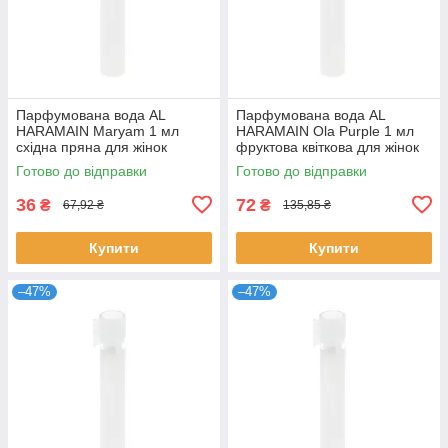
Парфумована вода AL
Парфумована вода AL
HARAMAIN Maryam 1 мл
HARAMAIN Ola Purple 1 мл
східна пряна для жінок
фруктова квіткова для жінок
розпив пробник стійкий
стійкий розпив Аль Харамейн
Готово до відправки
Готово до відправки
аромат Аль Харамейн
36
72
₴
₴
67,92 ₴
135,85 ₴
Купити
Купити
–47%
–47%