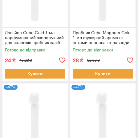
Лосьйон Cuba Gold 1 мл
Пробник Cuba Magnum Gold
парфумований зволожуючий
1 мл фужерний аромат з
для чоловіків пробник засіб
нотами ананаса та лаванди
після гоління Куба Голд
унісекс парфуми Куба
Готово до відправки
Готово до відправки
Магнум Голд
24
28
₴
₴
45,28 ₴
52,83 ₴
Купити
Купити
–47%
–47%