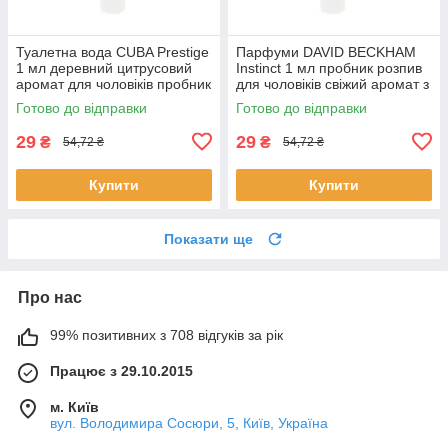
Туалетна вода CUBA Prestige
Парфуми DAVID BECKHAM
1 мл деревний цитрусовий
Instinct 1 мл пробник розпив
аромат для чоловіків пробник
для чоловіків свіжий аромат з
парфумів Куба оригінал
нотами бергамоту та
Готово до відправки
Готово до відправки
ветиверу
29
29
₴
₴
54,72 ₴
54,72 ₴
Купити
Купити
Показати ще
Про нас
99% позитивних з 708 відгуків за рік
Працює з 29.10.2015
м. Київ
вул. Володимира Сосюри, 5, Київ, Україна