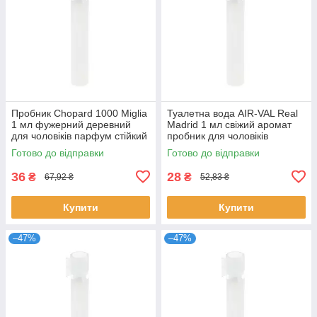
Пробник Chopard 1000 Miglia
Туалетна вода AIR-VAL Real
1 мл фужерний деревний
Madrid 1 мл свіжий аромат
для чоловіків парфум стійкий
пробник для чоловіків
розпив Шопард
парфуми Реал Мадрид
Готово до відправки
Готово до відправки
розпив
36
28
₴
₴
67,92 ₴
52,83 ₴
Купити
Купити
–47%
–47%