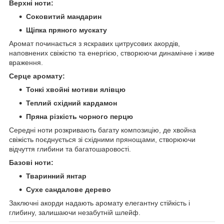
Верхні ноти:
Соковитий мандарин
Щіпка пряного мускату
Аромат починається з яскравих цитрусових акордів,
наповнених свіжістю та енергією, створюючи динамічне і живе
враження.
Серце аромату:
Тонкі хвойні мотиви ялівцю
Теплий східний кардамон
Пряна різкість чорного перцю
Середні ноти розкривають багату композицію, де хвойна
свіжість поєднується зі східними прянощами, створюючи
відчуття глибини та багатошаровості.
Базові ноти:
Тваринний янтар
Сухе сандалове дерево
Заключні акорди надають аромату елегантну стійкість і
глибину, залишаючи незабутній шлейф.