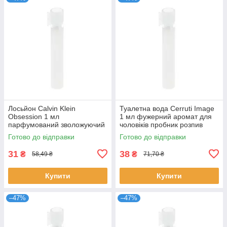
Лосьйон Calvin Klein
Туалетна вода Cerruti Image
Obsession 1 мл
1 мл фужерний аромат для
парфумований зволожуючий
чоловіків пробник розпив
для чоловіків східно-
оригінальний парфум
Готово до відправки
Готово до відправки
деревний пробник Кальвін
Черруті
31
38
₴
₴
58,49 ₴
71,70 ₴
Купити
Купити
–47%
–47%