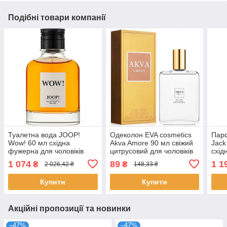
Подібні товари компанії
Туалетна вода JOOP!
Одеколон EVA cosmetics
Парф
Wow! 60 мл східна
Akva Amore 90 мл свіжий
Jack
фужерна для чоловіків
цитрусовий для чоловіків
схід
елітна з ветивером та
деревний аромат ЕВА
шоко
1 074
89
1 1
₴
₴
2 026,42 ₴
148,33 ₴
ваніллю парфуми Джуп
косметікс 3250101107
чоло
Купити
Купити
Акційні пропозиції та новинки
–47%
–47%