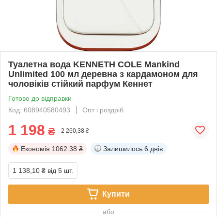
Туалетна вода KENNETH COLE Mankind
Unlimited 100 мл деревна з кардамоном для
чоловіків стійкий парфум Кеннет
Готово до відправки
Код: 608940580493
Опт і роздріб
1 198
₴
2 260,38 ₴
Економія
1062.38 ₴
Залишилось
6 днів
1 138,10 ₴
від 5 шт.
Купити
або