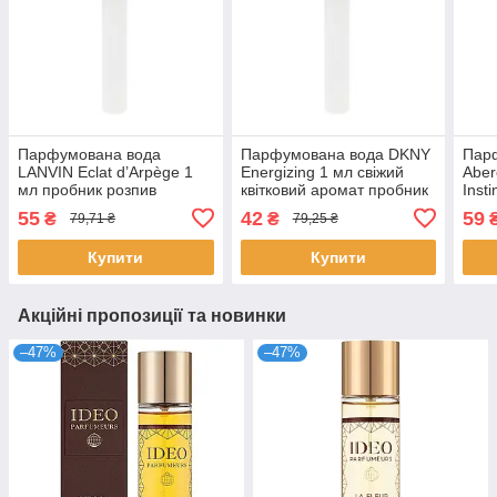
Парфумована вода
Парфумована вода DKNY
Пар
LANVIN Eclat d’Arpège 1
Energizing 1 мл свіжий
Aber
мл пробник розпив
квітковий аромат пробник
Inst
квітковий аромат для
для жінок розпив
квіт
55
42
59
₴
₴
79,71 ₴
79,25 ₴
жінок ніжний Ланвін
парфумів Донна Каран
проб
Абер
Купити
Купити
Акційні пропозиції та новинки
–47%
–47%