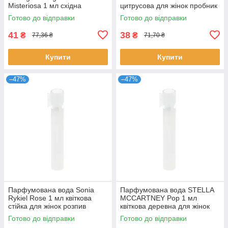
Misteriosa 1 мл східна
цитрусова для жінок пробник
квіткова для жінок розпив
розпив Серджіо Таччіні
Готово до відправки
Готово до відправки
Сальваторе
41
38
₴
₴
77,36 ₴
71,70 ₴
Купити
Купити
–47%
–47%
Парфумована вода Sonia
Парфумована вода STELLA
Rykiel Rose 1 мл квіткова
MCCARTNEY Pop 1 мл
стійка для жінок розпив
квіткова деревна для жінок
елітна Соня Рікель
оригінальний розпив Стелла
Готово до відправки
Готово до відправки
Маккартні