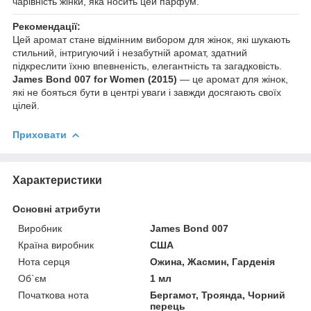
чарівність жінки, яка носить цей парфум.
Рекомендації:
Цей аромат стане відмінним вибором для жінок, які шукають
стильний, інтригуючий і незабутній аромат, здатний
підкреслити їхню впевненість, елегантність та загадковість.
James Bond 007 for Women (2015)
— це аромат для жінок,
які не бояться бути в центрі уваги і завжди досягають своїх
цілей.
Приховати
Характеристики
Основні атрибути
Виробник
James Bond 007
Країна виробник
США
Нота серця
Ожина, Жасмин, Гарденія
Об`єм
1 мл
Початкова нота
Бергамот, Троянда, Чорний
перець