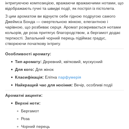
інтригуючою композицією, вражаючи вражаючими нотами, що
відображають гучні та швидкі події, як постріл із пістолета.
З цим ароматом ви відчуєте себе гідною подругою самого
Джеймса Бонда — смертельною жінкою, елегантною і
чарівною, що розбиває серця. Аромат розкривається нотами
кольорів, де роза притягує благородством, а бергамот додає
терпкості. Запальний чорний перець підіймає градус,
створюючи початкову інтригу.
Особливості аромату:
Тип аромату:
Деревний, квітковий, мускусний
Для кого:
Для жінок
Класифікація:
Елітна
парфумерія
Найкращий час для носіння:
Вечір, особливі події
Ароматні акценти:
Верхні ноти:
Бергамот
Роза
Чорний перець