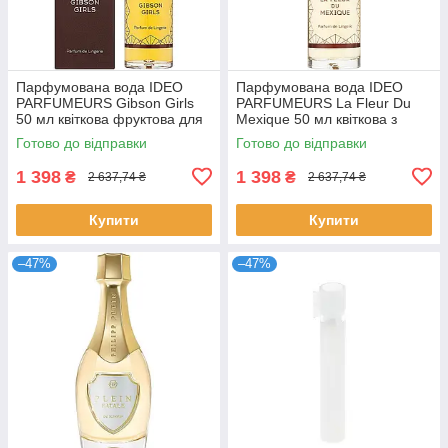
Парфумована вода IDEO
Парфумована вода IDEO
PARFUMEURS Gibson Girls
PARFUMEURS La Fleur Du
50 мл квіткова фруктова для
Mexique 50 мл квіткова з
жінок нішева з нотами
жасмином та сандалом для
Готово до відправки
Готово до відправки
персика Ідео
жінок Ідео
1 398
1 398
₴
₴
2 637,74 ₴
2 637,74 ₴
Купити
Купити
–47%
–47%