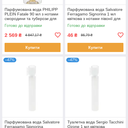
Парфумована вода PHILIPP
Парфумована вода Salvatore
PLEIN Fatale 90 мл з нотами
Ferragamo Signorina 1 мл
смородини та туберози для
квіткова з нотами півонії для
жінок елітні Філіп Плейн
жінок розпив Сальваторе
Готово до відправки
Готово до відправки
2 569
46
₴
₴
4 847,17 ₴
86,79 ₴
Купити
Купити
–47%
–47%
Парфумована вода Salvatore
Туалетна вода Sergio Tacchini
Ferragamo Signorina
Ozone 1 мл квіткова