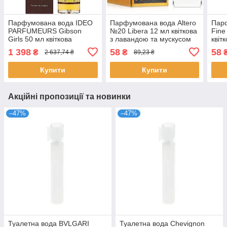
Парфумована вода IDEO
Парфумована вода Altero
Парф
PARFUMEURS Gibson
№20 Libera 12 мл квіткова
Fine
Girls 50 мл квіткова
з лавандою та мускусом
квіт
фруктова для жінок
для жінок Альтеро
мигд
1 398
58
58
₴
₴
2 637,74 ₴
89,23 ₴
нішева з нотами персика
Альт
Ідео
Купити
Купити
Акційні пропозиції та новинки
–47%
–47%
Туалетна вода BVLGARI
Туалетна вода Chevignon