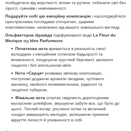
позбудетеся від жорсткості, втоми та рутини, побачите світ без
сірості, сумнівів і невпевненості.
Подаруйте собі цю емоційну композицію
і насолоджуйтеся
пристрасними поглядами оточуючих, щирими
компліментами, незалежно від вашого зовнішнього вигляду.
Ольфакторна піраміда
парфумованої води
La Fleur du
Mexique
від
Ideo Parfumeurs
:
Початкова нота
вривається в реальність своєї
володарки з емоційним сплеском бадьорості та
впевненості, поєднуючи хрусткий бергамот, ароматні
гіацинти і білі апельсинові квіти.
Нота «Серця»
розвиває квіткову композицію,
поступово додаючи аромати гвоздики, чуттєвого
жасмину, хвойного можжевельника, рідкісної та
тендітної туберози.
Фінальна нота
огортає свідомість дорогоцінним
мускусним шлейфом, змушуючи забути все, що було до
цього. Теплий янтар, рослинні нотки та величний
сандал завершують мелодію, залишаючи приємне
відчуття легкості й упевненості в собі.