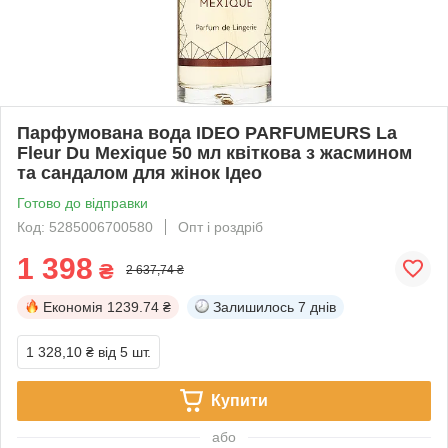
Парфумована вода IDEO PARFUMEURS La
Fleur Du Mexique 50 мл квіткова з жасмином
та сандалом для жінок Ідео
Готово до відправки
Код: 5285006700580
Опт і роздріб
1 398
₴
2 637,74 ₴
Економія
1239.74 ₴
Залишилось
7 днів
1 328,10 ₴
від 5 шт.
Купити
або