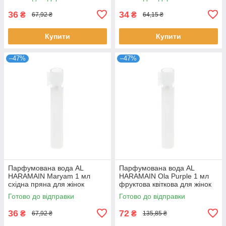
розпив Крістіан
розпив Аль Харамейн
36
34
₴
₴
67,92 ₴
64,15 ₴
Купити
Купити
–47%
–47%
Парфумована вода AL
Парфумована вода AL
HARAMAIN Maryam 1 мл
HARAMAIN Ola Purple 1 мл
східна пряна для жінок
фруктова квіткова для жінок
розпив пробник стійкий
стійкий розпив Аль Харамейн
Готово до відправки
Готово до відправки
аромат Аль Харамейн
36
72
₴
₴
67,92 ₴
135,85 ₴