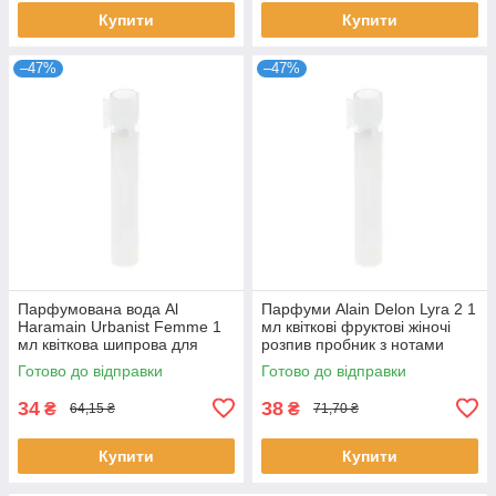
Купити
Купити
–47%
–47%
Парфумована вода Al
Парфуми Alain Delon Lyra 2 1
Haramain Urbanist Femme 1
мл квіткові фруктові жіночі
мл квіткова шипрова для
розпив пробник з нотами
жінок розпив пробник Аль
ванілі Ален Делон
Готово до відправки
Готово до відправки
Харамейн
34
38
₴
₴
64,15 ₴
71,70 ₴
Купити
Купити