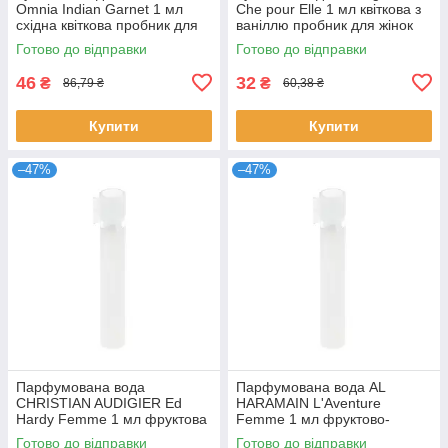
Omnia Indian Garnet 1 мл
Che pour Elle 1 мл квіткова з
східна квіткова пробник для
ваніллю пробник для жінок
жінок розпив парфумів
розпив парфумів Шевіньйон
Готово до відправки
Готово до відправки
Булгарі
46
32
₴
₴
86,79 ₴
60,38 ₴
Купити
Купити
–47%
–47%
Парфумована вода
Парфумована вода AL
CHRISTIAN AUDIGIER Ed
HARAMAIN L'Aventure
Hardy Femme 1 мл фруктова
Femme 1 мл фруктово-
квіткова для жінок пробник
квіткова стійка для жінок
Готово до відправки
Готово до відправки