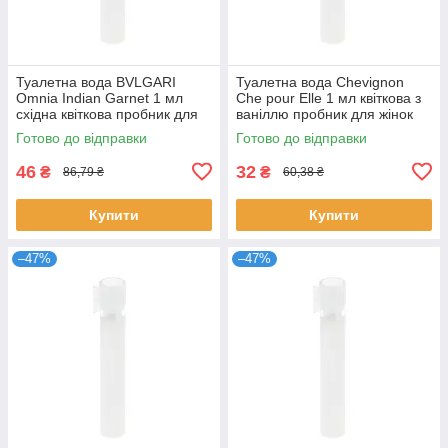
Туалетна вода BVLGARI
Туалетна вода Chevignon
Omnia Indian Garnet 1 мл
Che pour Elle 1 мл квіткова з
східна квіткова пробник для
ваніллю пробник для жінок
жінок розпив парфумів
розпив парфумів Шевіньйон
Готово до відправки
Готово до відправки
Булгарі
46
32
₴
₴
86,79 ₴
60,38 ₴
Купити
Купити
–47%
–47%