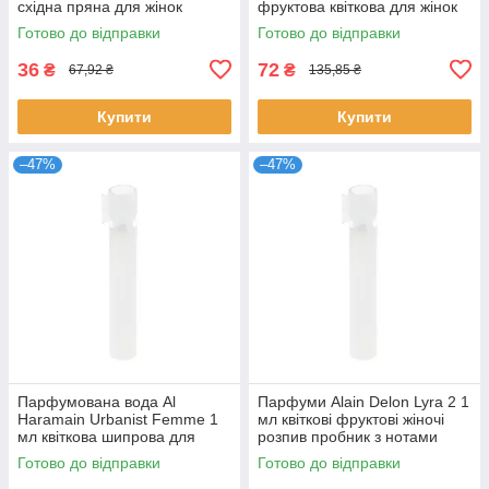
східна пряна для жінок
фруктова квіткова для жінок
розпив пробник стійкий
стійкий розпив Аль Харамейн
Готово до відправки
Готово до відправки
аромат Аль Харамейн
36
72
₴
₴
67,92 ₴
135,85 ₴
Купити
Купити
–47%
–47%
Парфумована вода Al
Парфуми Alain Delon Lyra 2 1
Haramain Urbanist Femme 1
мл квіткові фруктові жіночі
мл квіткова шипрова для
розпив пробник з нотами
жінок розпив пробник Аль
ванілі Ален Делон
Готово до відправки
Готово до відправки
Харамейн