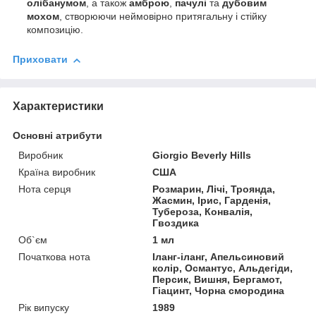
олібанумом
, а також
амброю
,
пачулі
та
дубовим
мохом
, створюючи неймовірно притягальну і стійку
композицію.
Приховати
Характеристики
Основні атрибути
Виробник
Giorgio Beverly Hills
Країна виробник
США
Нота серця
Розмарин, Лічі, Троянда,
Жасмин, Ірис, Гарденія,
Тубероза, Конвалія,
Гвоздика
Об`єм
1 мл
Початкова нота
Іланг-іланг, Апельсиновий
колір, Османтус, Альдегіди,
Персик, Вишня, Бергамот,
Гіацинт, Чорна смородина
Рік випуску
1989