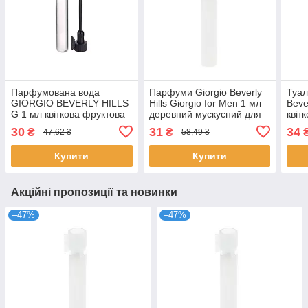
Парфумована вода
Парфуми Giorgio Beverly
Туал
GIORGIO BEVERLY HILLS
Hills Giorgio for Men 1 мл
Beve
G 1 мл квіткова фруктова
деревний мускусний для
квіт
для жінок розпив
чоловіків пробник розпив
жіно
30
31
34
₴
₴
47,62 ₴
58,49 ₴
Джорджіо Беверлі Хіллз
Джорджіо
Джо
Купити
Купити
Акційні пропозиції та новинки
–47%
–47%