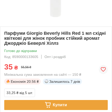
Парфуми Giorgio Beverly Hills Red 1 мл східні
квіткові для жінок пробник стійкий аромат
Джорджіо Беверлі Хіллз
Готово до відправки
Код: 8590000133605
Опт і роздріб
35
₴
55,56 ₴
Мінімальна сума замовлення на сайті — 150 ₴
Економія
20.56 ₴
Залишилось
7 днів
33,25 ₴
від 5 шт.
Купити