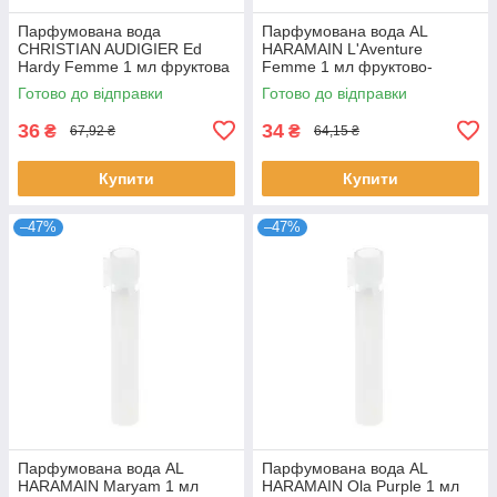
Парфумована вода
Парфумована вода AL
CHRISTIAN AUDIGIER Ed
HARAMAIN L'Aventure
Hardy Femme 1 мл фруктова
Femme 1 мл фруктово-
квіткова для жінок пробник
квіткова стійка для жінок
Готово до відправки
Готово до відправки
розпив Крістіан
розпив Аль Харамейн
36
34
₴
₴
67,92 ₴
64,15 ₴
Купити
Купити
–47%
–47%
Парфумована вода AL
Парфумована вода AL
HARAMAIN Maryam 1 мл
HARAMAIN Ola Purple 1 мл