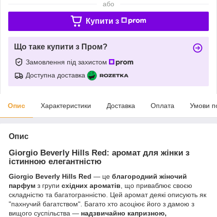
або
Купити з
Що таке купити з Пром?
Замовлення під захистом
Доступна доставка
Опис
Характеристики
Доставка
Оплата
Умови п
Опис
Giorgio Beverly Hills Red: аромат для жінки з
істинною елегантністю
Giorgio Beverly Hills Red
— це
благородний жіночий
парфум
з групи
східних ароматів
, що приваблює своєю
складністю та багатогранністю. Цей аромат деякі описують як
"пахнучий багатством". Багато хто асоціює його з дамою з
вищого суспільства —
надзвичайно капризною,