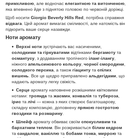
примхливою
, але водночас
елегантною та витонченою
,
яка впевнено йде з піднятою головою по червоній доріжці.
Щоб носити
Giorgio Beverly Hills Red
, потрібна справжня
відвага
. Цей аромат вимагає сміливості, але натомість він
підкорить ваше серце назавжди.
Ноти аромату
Верхні ноти
зустрічають вас насиченими,
солодкими та гіркуватими
відтінками
бергамоту
та
османтусу
, з додаванням тропічного
іланг-ілангу
,
ніжного
апельсинового кольору
,
чорної смородини
,
солодкого персика
, а також
гіацинту
та
спілих
вишень
. Все це щедро приправлено
альдегідами
, що
надають аромату легку свіжість.
Серце
аромату наповнене розкішними квітковими
нотами:
троянда
та
жасмин
,
конвалія
та
тубероза
,
ірис
та
лічі
— кожна з яких створює багатошарову,
складну композицію, доповнену
пряною гостротою
гвоздики та розмарину
.
Шлейф
аромату обвиває своїм
спокусливим та
бархатним теплом
. Він розкривається
білим кедром
та
сандалом
,
ваніллю
та
бобами тонка
,
миррою
та