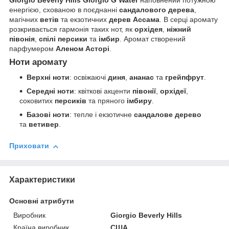
енергією, схованою в поєднанні
сандалового дерева
,
магічних
ветів
та екзотичних
дерев Ассама
. В серці аромату
розкривається гармонія таких нот, як
орхідея
,
ніжний
півонія
,
спілі персики
та
імбир
. Аромат створений
парфумером
Аленом Асторі
.
Ноти аромату
Верхні ноти
: освіжаючі
диня
,
ананас
та
грейпфрут
.
Середні ноти
: квіткові акценти
півонії
,
орхідеї
,
соковитих
персиків
та пряного
імбиру
.
Базові ноти
: тепле і екзотичне
сандалове дерево
та
ветивер
.
Приховати
Характеристики
Основні атрибути
Виробник
Giorgio Beverly Hills
Країна виробник
США