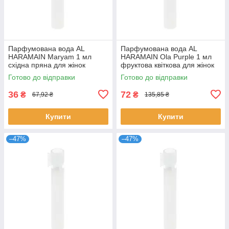
Парфумована вода AL
Парфумована вода AL
HARAMAIN Maryam 1 мл
HARAMAIN Ola Purple 1 мл
східна пряна для жінок
фруктова квіткова для жінок
розпив пробник стійкий
стійкий розпив Аль Харамейн
Готово до відправки
Готово до відправки
аромат Аль Харамейн
36
72
₴
₴
67,92 ₴
135,85 ₴
Купити
Купити
–47%
–47%