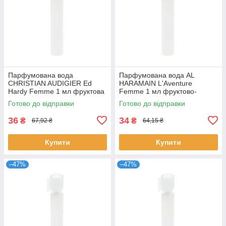
Парфумована вода
Парфумована вода AL
CHRISTIAN AUDIGIER Ed
HARAMAIN L'Aventure
Hardy Femme 1 мл фруктова
Femme 1 мл фруктово-
квіткова для жінок пробник
квіткова стійка для жінок
Готово до відправки
Готово до відправки
розпив Крістіан
розпив Аль Харамейн
36
34
₴
₴
67,92 ₴
64,15 ₴
Купити
Купити
–47%
–47%