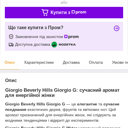
або
Купити з
Що таке купити з Пром?
Замовлення під захистом
Доступна доставка
Опис
Характеристики
Доставка
Оплата
Умови п
Опис
Giorgio Beverly Hills Giorgio G: сучасний аромат
для енергійної жінки
Giorgio Beverly Hills Giorgio G
— це
елегантне
та
сучасне
поєднання
екзотичних дерев, фруктів та квіткових нот. Цей
аромат призначений для енергійних жінок, які слідкують за
модними тенденціями і відкриті до експериментів.
Giorgio Beverly Hills Giorgio G Water
наповнений потужною