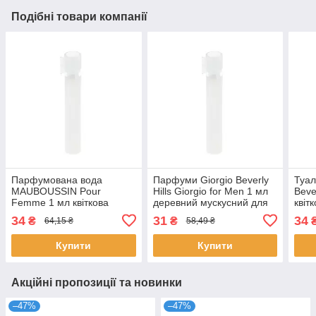
Подібні товари компанії
Парфумована вода
Парфуми Giorgio Beverly
Туал
MAUBOUSSIN Pour
Hills Giorgio for Men 1 мл
Beve
Femme 1 мл квіткова
деревний мускусний для
квіт
фруктова для жінок
чоловіків пробник розпив
жіно
34
31
34
₴
₴
64,15 ₴
58,49 ₴
пробник розпив аромат
Джорджіо
Джо
Мобуссен
Купити
Купити
Акційні пропозиції та новинки
–47%
–47%