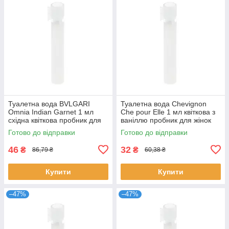
Туалетна вода BVLGARI
Туалетна вода Chevignon
Omnia Indian Garnet 1 мл
Che pour Elle 1 мл квіткова з
східна квіткова пробник для
ваніллю пробник для жінок
жінок розпив парфумів
розпив парфумів Шевіньйон
Готово до відправки
Готово до відправки
Булгарі
46
32
₴
₴
86,79 ₴
60,38 ₴
Купити
Купити
–47%
–47%