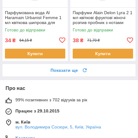
Парфумована вода Al
Парфуми Alain Delon Lyra 2 1
Haramain Urbanist Femme 1
мл квіткові фруктові жіночі
мл квіткова шипрова для
розпив пробник з нотами
жінок розпив пробник Аль
ванілі Ален Делон
Готово до відправки
Готово до відправки
Харамейн
34
38
₴
₴
64,15 ₴
71,70 ₴
Купити
Купити
Показати ще
Про нас
99% позитивних з 702 відгуків за рік
Працює з 29.10.2015
м. Київ
вул. Володимира Сосюри, 5, Київ, Україна
Контакти