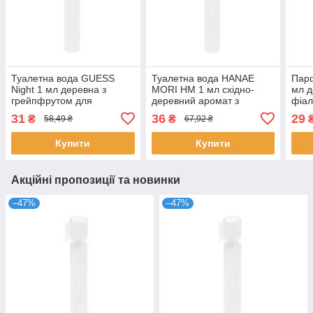
Туалетна вода GUESS
Туалетна вода HANAE
Пар
Night 1 мл деревна з
MORI HM 1 мл східно-
мл д
грейпфрутом для
деревний аромат з
фіал
чоловіків пробник-розпив
ваніллю для чоловіків
розп
31
36
29
₴
₴
58,49 ₴
67,92 ₴
парфумів Гесс
розпив парфумів Ханае
Полі
Морі
Купити
Купити
Акційні пропозиції та новинки
–47%
–47%