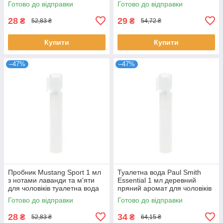
Готово до відправки
Готово до відправки
28
29
₴
₴
52,83 ₴
54,72 ₴
Купити
Купити
–47%
–47%
Пробник Mustang Sport 1 мл
Туалетна вода Paul Smith
з нотами лаванди та м'яти
Essential 1 мл деревний
для чоловіків туалетна вода
пряний аромат для чоловіків
розпив парфуму Мустанг
розпив пробник Пол Сміт
Готово до відправки
Готово до відправки
28
34
₴
₴
52,83 ₴
64,15 ₴