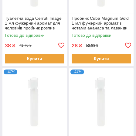
Туалетна вода Cerruti Image
Пробник Cuba Magnum Gold
1 мл фужерний аромат для
1 мл фужерний аромат з
чоловіків пробник розпив
нотами ананаса та лаванди
оригінальний парфум
унісекс парфуми Куба
Готово до відправки
Готово до відправки
Черруті
Магнум Голд
38
28
₴
₴
71,70 ₴
52,83 ₴
Купити
Купити
–47%
–47%