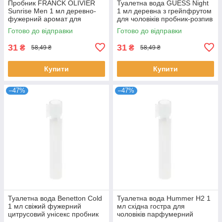
Пробник FRANCK OLIVIER
Туалетна вода GUESS Night
Sunrise Men 1 мл деревно-
1 мл деревна з грейпфрутом
фужерний аромат для
для чоловіків пробник-розпив
чоловіків розпив парфумів
парфумів Гесс
Готово до відправки
Готово до відправки
Франк Олів'є
31
31
₴
₴
58,49 ₴
58,49 ₴
Купити
Купити
–47%
–47%
Туалетна вода Benetton Cold
Туалетна вода Hummer H2 1
1 мл свіжий фужерний
мл східна гостра для
цитрусовий унісекс пробник
чоловіків парфумерний
розпив Бенеттон
розпив пробник Хаммер