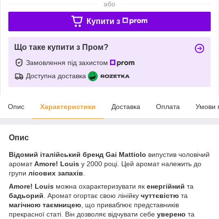
або
Купити з
Що таке купити з Пром?
Замовлення під захистом
Доступна доставка
Опис
Характеристики
Доставка
Оплата
Умови 
Опис
Відомий італійський бренд
Gai Mattiolo
випустив чоловічий
аромат
Amore! Louis
у 2000 році. Цей аромат належить до
групи
лісових запахів
.
Amore! Louis
можна охарактеризувати як
енергійний
та
бадьорий
. Аромат огортає свою лінійку
чуттєвістю
та
магічною таємницею
, що приваблює представників
прекрасної статі. Він дозволяє відчувати себе
уверено
та