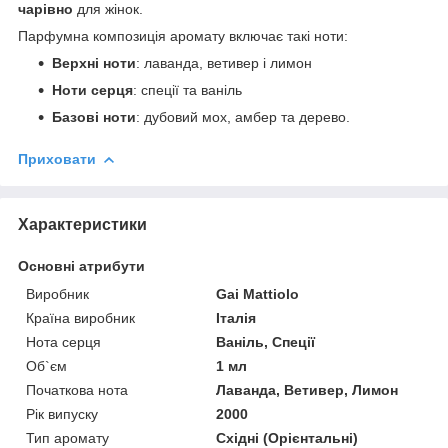
чарівно
для жінок.
Парфумна композиція аромату включає такі ноти:
Верхні ноти
: лаванда, ветивер і лимон
Ноти серця
: спеції та ваніль
Базові ноти
: дубовий мох, амбер та дерево.
Приховати
Характеристики
Основні атрибути
Виробник
Gai Mattiolo
Країна виробник
Італія
Нота серця
Ваніль, Спеції
Об`єм
1 мл
Початкова нота
Лаванда, Ветивер, Лимон
Рік випуску
2000
Тип аромату
Східні (Орієнтальні)