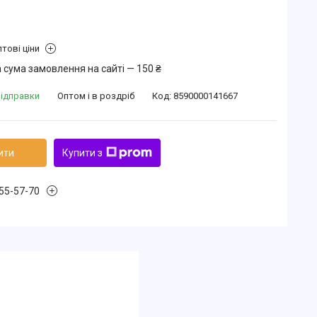
тові ціни
 сума замовлення на сайті — 150 ₴
відправки
Оптом і в роздріб
Код:
8590000141667
ити
Купити з
855-57-70