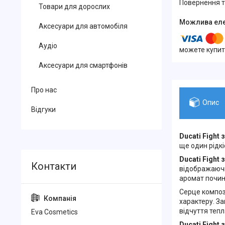
повернення 
Товари для дорослих
Аксесуари для автомобіля
Аудіо
можете купит
Аксесуари для смартфонів
Про нас
Опис
Відгуки
Ducati Fight
ще один рідк
Ducati Fight 
відображаючи
аромат почин
Серце композ
характеру. З
відчуття тепл
Eva Cosmetics
Ducati Fight