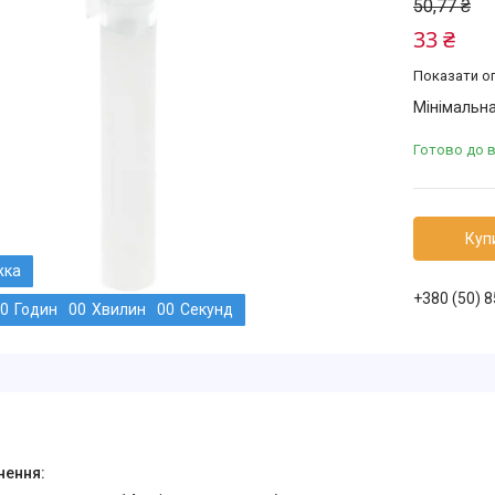
50,77 ₴
33 ₴
Показати оп
Мінімальна
Готово до 
Куп
+380 (50) 
0
Годин
0
0
Хвилин
0
0
Секунд