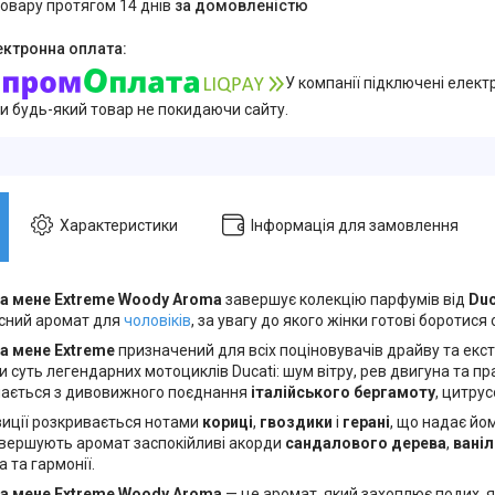
товару протягом 14 днів
за домовленістю
У компанії підключені елект
и будь-який товар не покидаючи сайту.
Характеристики
Інформація для замовлення
 за мене Extreme Woody Aroma
завершує колекцію парфумів від
Duc
існий аромат для
чоловіків
, за увагу до якого жінки готові боротися
за мене Extreme
призначений для всіх поціновувачів драйву та екст
 суть легендарних мотоциклів Ducati: шум вітру, рев двигуна та п
ається з дивовижного поєднання
італійського бергамоту
, цитрус
иції розкривається нотами
кориці
,
гвоздики
і
герані
, що надає йо
авершують аромат заспокійливі акорди
сандалового дерева
,
ваніл
а та гармонії.
 за мене Extreme Woody Aroma
— це аромат, який захоплює подих, я