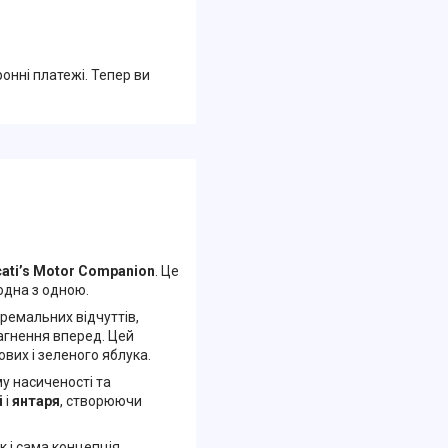
ронні платежі. Тепер ви
ati’s Motor Companion
. Це
 одна з одною.
ремальних відчуттів,
рагнення вперед. Цей
ових і зеленого яблука.
му насиченості та
і
і
янтаря
, створюючи
к і сама концепція