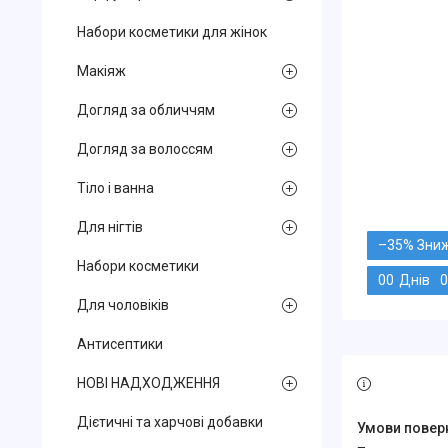
Набори косметики для жінок
Макіяж
Догляд за обличчям
Догляд за волоссям
Тіло і ванна
Для нігтів
–35%
Набори косметики
0
0
Днів
0
Для чоловіків
Антисептики
НОВІ НАДХОДЖЕННЯ
Дієтичні та харчові добавки