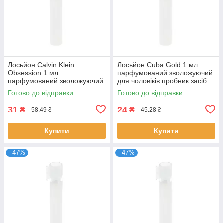
Лосьйон Calvin Klein
Лосьйон Cuba Gold 1 мл
Obsession 1 мл
парфумований зволожуючий
парфумований зволожуючий
для чоловіків пробник засіб
для чоловіків східно-
після гоління Куба Голд
Готово до відправки
Готово до відправки
деревний пробник Кальвін
31
24
₴
₴
58,49 ₴
45,28 ₴
Купити
Купити
–47%
–47%