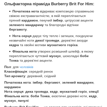
Ольфакторна піраміда Burberry Brit For Him:
Початкова нота
відкриває композицію справжньою
свіжою екстравагантністю, в якій переплітаються
пряний
кардамон
, пекучий
імбир
, цитрусові акценти
зеленого мандарину
та благородні відтінки
бергамоту
.
Нота серця
дарує тілу тепло і затишок, поєднуючи
незвичайні ноти
дикої троянди
, дерев’яні акорди
кедра
та хвойні мотиви
мускатного горіха
.
Фінальна нота
утворює розкішний шлейф, в якому
переплітаються чуттєвий
мускус
, шоколадні
боби
Тонка
та дерев’яні акценти.
Пол
: для
чоловіків
Класифікація
: середній ринок
Тип аромату
: деревний, східний
Початкова нота
:
імбир
,
бергамот
,
зелений мандарин
,
кардамон
Нота серця
:
дика троянда
,
кедр
,
мускатний горіх
,
спеції
Фінальна нота
:
боби Тонка
, екзотичні деревні ноти,
кедр
,
мускус
,
пачулі
Burberry Brit For Him
— це аромат для чоловіків, які впевнені