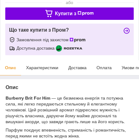
або
Купити з
Що таке купити з Пром?
Замовлення під захистом
Доступна доставка
Опис
Характеристики
Доставка
Оплата
Умови п
Опис
Burberry Brit For Him
— це безмежна енергія та потужна
сила, які легко передаються стильному й елегантному
чоловікові. Цей розкішний аромат підкреслює мужність і
рішучість власника, даруючи йому майже досконалі та
вишукані акорди, що завжди грають лише на його користь.
Парфум поєднує впевненість, стриманість і романтичність,
перед якими не встоїть жодна жінка.