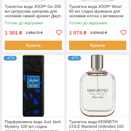
Туалетна вода JOOP! Go 200
Туалетна вода JOOP! Wow!
мл цитрусова шипрова для
60 мл східна фужерна для
чоловіків свіжий аромат Джуп
чоловіків елітна з ветивером
та ваніллю парфуми Джуп
Готово до відправки
Готово до відправки
1 301
1 074
₴
₴
2 454,72 ₴
2 026,42 ₴
Купити
Купити
–47%
–47%
Парфумована вода Just Jack
Туалетна вода KENNETH
Mystery 100 мл східна
COLE Mankind Unlimited 100
деревна з нотами шоколаду
мл деревна з кардамоном