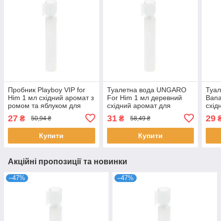
Пробник Playboy VIP for
Туалетна вода UNGARO
Туал
Him 1 мл східний аромат з
For Him 1 мл деревний
Bana
ромом та яблуком для
східний аромат для
схід
чоловіків туалетна вода
чоловіків пробник розпив
чоло
27
31
29
₴
₴
50,94 ₴
58,49 ₴
Плейбой
Унгаро
Брун
Купити
Купити
Акційні пропозиції та новинки
–47%
–47%