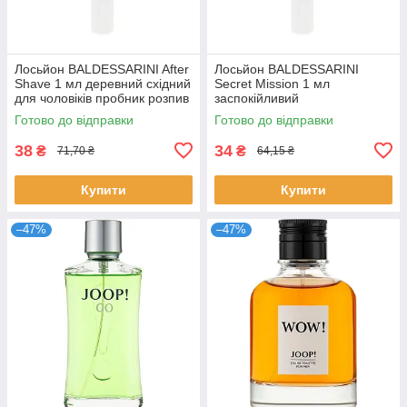
Лосьйон BALDESSARINI After
Лосьйон BALDESSARINI
Shave 1 мл деревний східний
Secret Mission 1 мл
для чоловіків пробник розпив
заспокійливий
Балдессаріні
парфумований після гоління
Готово до відправки
Готово до відправки
для чоловіків розпив
38
34
₴
₴
71,70 ₴
64,15 ₴
Купити
Купити
–47%
–47%