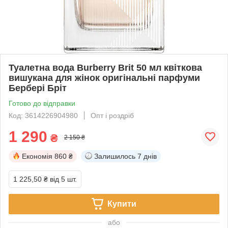
Туалетна вода Burberry Brit 50 мл квіткова
вишукана для жінок оригінальні парфуми
Бербері Бріт
Готово до відправки
Код: 3614226904980
Опт і роздріб
1 290
₴
2 150 ₴
Економія
860 ₴
Залишилось
7 днів
1 225,50 ₴
від 5 шт.
Купити
або