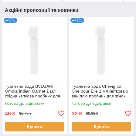
Акційні пропозиції та новинки
–47%
–47%
Туалетна вода BVLGARI
Туалетна вода Chevignon
Omnia Indian Garnet 1 мл
Che pour Elle 1 мл квіткова з
східна квіткова пробник для
ваніллю пробник для жінок
жінок розпив парфумів
розпив парфумів Шевіньйон
Готово до відправки
Готово до відправки
Булгарі
46
32
₴
₴
86,79 ₴
60,38 ₴
Купити
Купити