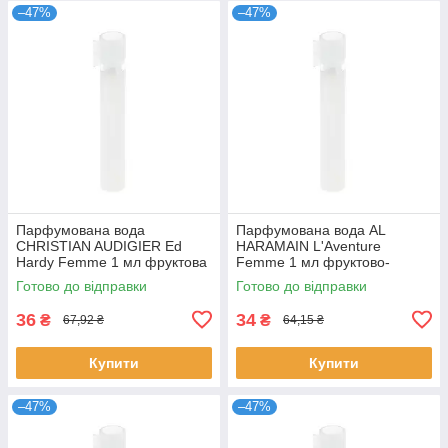
–47%
–47%
Парфумована вода
Парфумована вода AL
CHRISTIAN AUDIGIER Ed
HARAMAIN L'Aventure
Hardy Femme 1 мл фруктова
Femme 1 мл фруктово-
квіткова для жінок пробник
квіткова стійка для жінок
Готово до відправки
Готово до відправки
розпив Крістіан
розпив Аль Харамейн
36
34
₴
₴
67,92 ₴
64,15 ₴
Купити
Купити
–47%
–47%