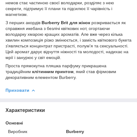
немов стає частиною своєї володарки, розділяє з нею
секрети, підтримує її плани та підсилює її чарівність і
магнетизм.
З перших акордів
Burberry Brit для жінок
розкривається як
справжня икебана з безлічі квіткових нот, огортаючи
володарку хмарою кращих ароматів. Але вже через кілька
хвилин композиція різко змінюється, і замість квіткового букета
з'являється концентрат пристрасті, полум'я та сексуальності.
Цей аромат дарує відчуття ніжності та молодості, надихає на
мрії і занурює у світ емоцій.
Проста прямокутна пляшка парфуму прикрашена
традиційним
клітинним принтом
, який став фірмовим
декоративним елементом Burberry.
Приховати
Характеристики
Основні
Виробник
Burberry