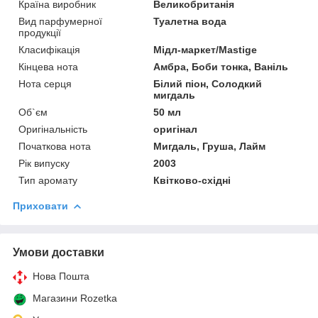
Країна виробник
Великобританія
Вид парфумерної
Туалетна вода
продукції
Класифікація
Мідл-маркет/Mastige
Кінцева нота
Амбра, Боби тонка, Ваніль
Нота серця
Білий піон, Солодкий
мигдаль
Об`єм
50 мл
Оригінальність
оригінал
Початкова нота
Мигдаль, Груша, Лайм
Рік випуску
2003
Тип аромату
Квітково-східні
Приховати
Умови доставки
Нова Пошта
Магазини Rozetka