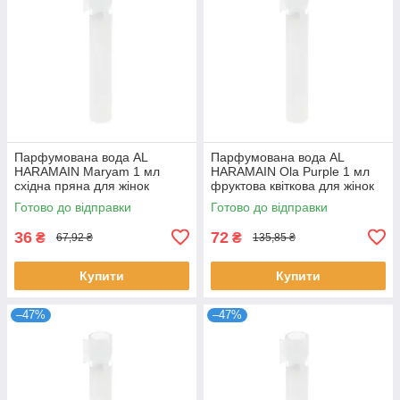
Парфумована вода AL
Парфумована вода AL
HARAMAIN Maryam 1 мл
HARAMAIN Ola Purple 1 мл
східна пряна для жінок
фруктова квіткова для жінок
розпив пробник стійкий
стійкий розпив Аль Харамейн
Готово до відправки
Готово до відправки
аромат Аль Харамейн
36
72
₴
₴
67,92 ₴
135,85 ₴
Купити
Купити
–47%
–47%