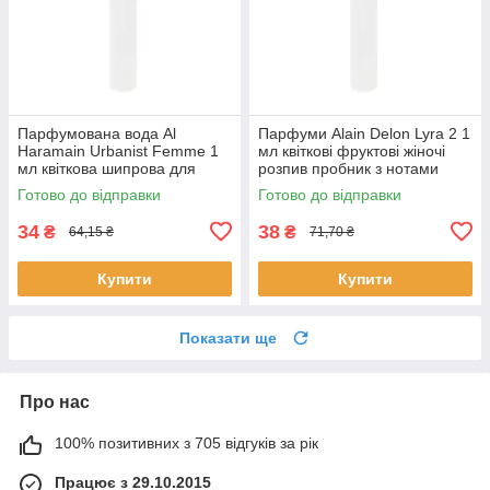
Парфумована вода Al
Парфуми Alain Delon Lyra 2 1
Haramain Urbanist Femme 1
мл квіткові фруктові жіночі
мл квіткова шипрова для
розпив пробник з нотами
жінок розпив пробник Аль
ванілі Ален Делон
Готово до відправки
Готово до відправки
Харамейн
34
38
₴
₴
64,15 ₴
71,70 ₴
Купити
Купити
Показати ще
Про нас
100% позитивних з 705 відгуків за рік
Працює з 29.10.2015