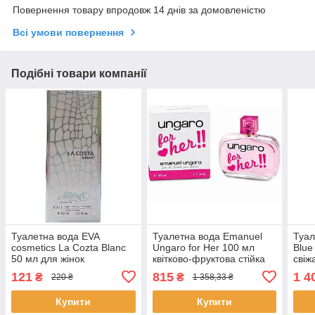
Повернення товару впродовж 14 днів за домовленістю
Всі умови повернення
Подібні товари компанії
Туалетна вода EVA
Туалетна вода Emanuel
Туал
cosmetics La Cozta Blanc
Ungaro for Her 100 мл
Blue
50 мл для жінок
квітково-фруктова стійка
свіж
парфумована парфуми
для жінок парфуми
нота
121
815
1 4
₴
₴
220 ₴
1 358,33 ₴
Ева косметікс
Емануель Унгаро
4820107133243
Купити
Купити