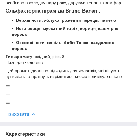
особливо в холодну пору року, даруючи тепло та комфорт.
Ольфакторна піраміда Bruno Banani:
Верхні ноти
:
яблуко
,
рожевий перець
,
памело
Нота серця
:
мускатний горіх
,
кориця
,
кашмірне
дерево
Основні ноти
:
ваніль
,
боби Тонка
,
сандалове
дерево
Тип аромату
: східний, різкий
Пол
: для чоловіків
Цей аромат ідеально підходить для чоловіків, які цінують
чуттєвість та прагнуть вирізнятися своєю індивідуальністю.
Приховати
Характеристики