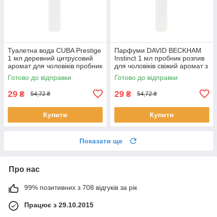
Туалетна вода CUBA Prestige
Парфуми DAVID BECKHAM
1 мл деревний цитрусовий
Instinct 1 мл пробник розпив
аромат для чоловіків пробник
для чоловіків свіжий аромат з
парфумів Куба оригінал
нотами бергамоту та
Готово до відправки
Готово до відправки
ветиверу
29
29
₴
₴
54,72 ₴
54,72 ₴
Купити
Купити
Показати ще
Про нас
99% позитивних з 708 відгуків за рік
Працює з 29.10.2015