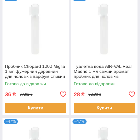
Пробник Chopard 1000 Miglia
Туалетна вода AIR-VAL Real
1 мл фужерний деревний
Madrid 1 мл свіжий аромат
для чоловіків парфум стійкий
пробник для чоловіків
розпив Шопард
парфуми Реал Мадрид
Готово до відправки
Готово до відправки
розпив
36
28
₴
₴
67,92 ₴
52,83 ₴
Купити
Купити
–47%
–47%