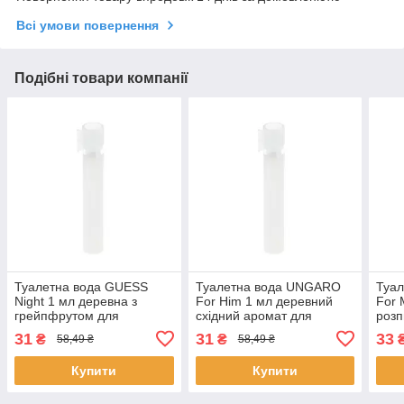
Всі умови повернення
Подібні товари компанії
Туалетна вода GUESS
Туалетна вода UNGARO
Туал
Night 1 мл деревна з
For Him 1 мл деревний
For 
грейпфрутом для
східний аромат для
розп
чоловіків пробник-розпив
чоловіків пробник розпив
яблу
31
31
33
₴
₴
58,49 ₴
58,49 ₴
парфумів Гесс
Унгаро
проб
Купити
Купити