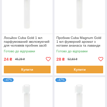
Лосьйон Cuba Gold 1 мл
Пробник Cuba Magnum Gold
парфумований зволожуючий
1 мл фужерний аромат з
для чоловіків пробник засіб
нотами ананаса та лаванди
після гоління Куба Голд
унісекс парфуми Куба
Готово до відправки
Готово до відправки
Магнум Голд
24
28
₴
₴
45,28 ₴
52,83 ₴
Купити
Купити
–47%
–47%