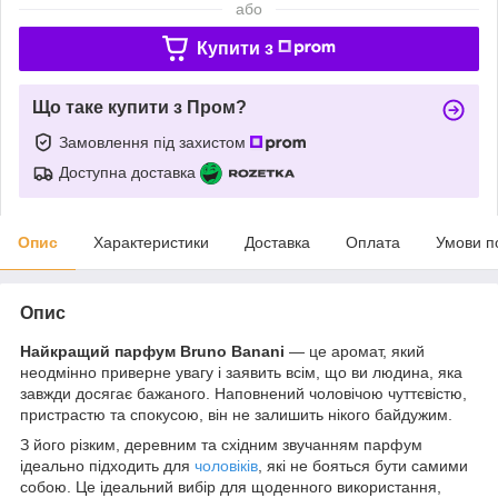
або
Купити з
Що таке купити з Пром?
Замовлення під захистом
Доступна доставка
Опис
Характеристики
Доставка
Оплата
Умови п
Опис
Найкращий парфум Bruno Banani
— це аромат, який
неодмінно приверне увагу і заявить всім, що ви людина, яка
завжди досягає бажаного. Наповнений чоловічою чуттєвістю,
пристрастю та спокусою, він не залишить нікого байдужим.
З його різким, деревним та східним звучанням парфум
ідеально підходить для
чоловіків
, які не бояться бути самими
собою. Це ідеальний вибір для щоденного використання,