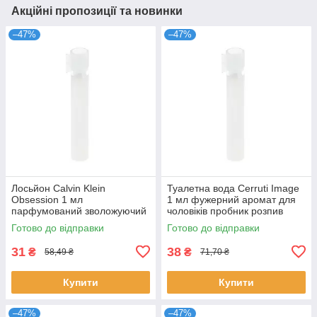
Акційні пропозиції та новинки
–47%
–47%
Лосьйон Calvin Klein
Туалетна вода Cerruti Image
Obsession 1 мл
1 мл фужерний аромат для
парфумований зволожуючий
чоловіків пробник розпив
для чоловіків східно-
оригінальний парфум
Готово до відправки
Готово до відправки
деревний пробник Кальвін
Черруті
31
38
₴
₴
58,49 ₴
71,70 ₴
Купити
Купити
–47%
–47%