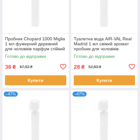
Пробник Chopard 1000 Miglia
Туалетна вода AIR-VAL Real
1 мл фужерний деревний
Madrid 1 мл свіжий аромат
для чоловіків парфум стійкий
пробник для чоловіків
розпив Шопард
парфуми Реал Мадрид
Готово до відправки
Готово до відправки
розпив
36
28
₴
₴
67,92 ₴
52,83 ₴
Купити
Купити
–47%
–47%