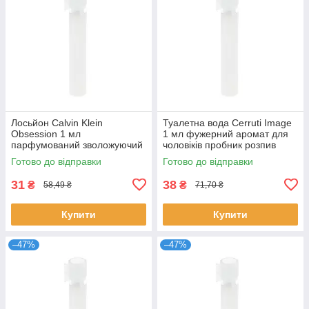
Лосьйон Calvin Klein
Туалетна вода Cerruti Image
Obsession 1 мл
1 мл фужерний аромат для
парфумований зволожуючий
чоловіків пробник розпив
для чоловіків східно-
оригінальний парфум
Готово до відправки
Готово до відправки
деревний пробник Кальвін
Черруті
31
38
₴
₴
58,49 ₴
71,70 ₴
Купити
Купити
–47%
–47%