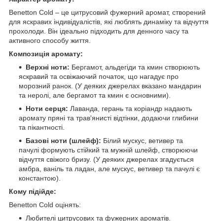
Benetton Cold – це цитрусовий фужерний аромат, створений
для яскравих індивідуалістів, які люблять динаміку та відчуття
прохолоди. Він ідеально підходить для денного часу та
активного способу життя.
Композиція аромату:
Верхні ноти:
Бергамот, альдегіди та кмин створюють
яскравий та освіжаючий початок, що нагадує про
морозний ранок. (У деяких джерелах вказано мандарин
та неролі, але бергамот та кмин є основними).
Ноти серця:
Лаванда, герань та коріандр надають
аромату пряні та трав'янисті відтінки, додаючи глибини
та пікантності.
Базові ноти (шлейф):
Білий мускус, ветивер та
пачулі формують стійкий та мужній шлейф, створюючи
відчуття свіжого бризу. (У деяких джерелах згадується
амбра, ваніль та ладан, але мускус, ветивер та пачулі є
константою).
Кому підійде:
Benetton Cold оцінять:
Любителі цитрусових та фужерних ароматів.