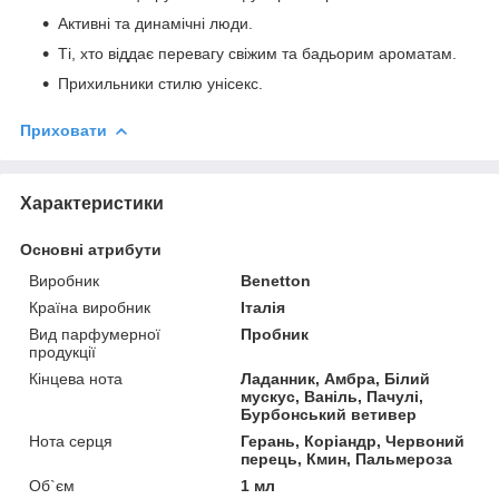
Активні та динамічні люди.
Ті, хто віддає перевагу свіжим та бадьорим ароматам.
Прихильники стилю унісекс.
Приховати
Характеристики
Основні атрибути
Виробник
Benetton
Країна виробник
Італія
Вид парфумерної
Пробник
продукції
Кінцева нота
Ладанник, Амбра, Білий
мускус, Ваніль, Пачулі,
Бурбонський ветивер
Нота серця
Герань, Коріандр, Червоний
перець, Кмин, Пальмероза
Об`єм
1 мл