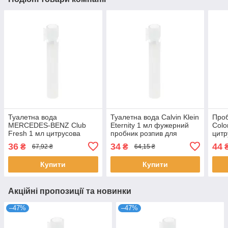
Туалетна вода
Туалетна вода Calvin Klein
Проб
MERCEDES-BENZ Club
Eternity 1 мл фужерний
Colo
Fresh 1 мл цитрусова
пробник розпив для
цит
свіжа для чоловіків
чоловіків аромат з нотами
уніс
36
34
44
₴
₴
67,92 ₴
64,15 ₴
пробник розпив
лаванди Кельвін
парф
Мерседес-Бенц
Купити
Купити
Акційні пропозиції та новинки
–47%
–47%