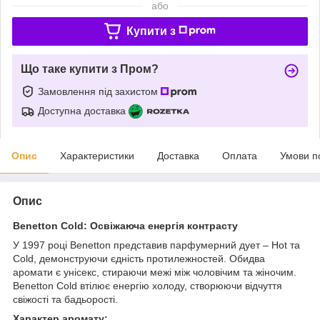
або
Купити з
Що таке купити з Пром?
Замовлення під захистом
Доступна доставка
Опис
Характеристики
Доставка
Оплата
Умови п
Опис
Benetton Cold: Освіжаюча енергія контрасту
У 1997 році Benetton представив парфумерний дует – Hot та
Cold, демонструючи єдність протилежностей. Обидва
аромати є унісекс, стираючи межі між чоловічим та жіночим.
Benetton Cold втілює енергію холоду, створюючи відчуття
свіжості та бадьорості.
Характер аромату: