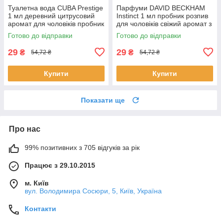
Туалетна вода CUBA Prestige
Парфуми DAVID BECKHAM
1 мл деревний цитрусовий
Instinct 1 мл пробник розпив
аромат для чоловіків пробник
для чоловіків свіжий аромат з
парфумів Куба оригінал
нотами бергамоту та
Готово до відправки
Готово до відправки
ветиверу
29
29
₴
₴
54,72 ₴
54,72 ₴
Купити
Купити
Показати ще
Про нас
99% позитивних з 705 відгуків за рік
Працює з 29.10.2015
м. Київ
вул. Володимира Сосюри, 5, Київ, Україна
Контакти