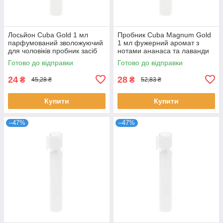
Лосьйон Cuba Gold 1 мл
Пробник Cuba Magnum Gold
парфумований зволожуючий
1 мл фужерний аромат з
для чоловіків пробник засіб
нотами ананаса та лаванди
після гоління Куба Голд
унісекс парфуми Куба
Готово до відправки
Готово до відправки
Магнум Голд
24
28
₴
₴
45,28 ₴
52,83 ₴
Купити
Купити
–47%
–47%