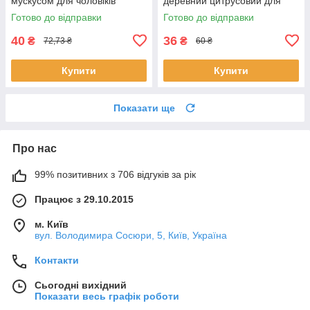
мускусом для чоловіків
деревний цитрусовий для
нішевий аромат мініатюра
чоловіків стійкий пробник Дан
Готово до відправки
Готово до відправки
Мудон
Хотос
40
36
₴
₴
72,73 ₴
60 ₴
Купити
Купити
Показати ще
Про нас
99% позитивних з 706 відгуків за рік
Працює з 29.10.2015
м. Київ
вул. Володимира Сосюри, 5, Київ, Україна
Контакти
Сьогодні вихідний
Показати весь графік роботи