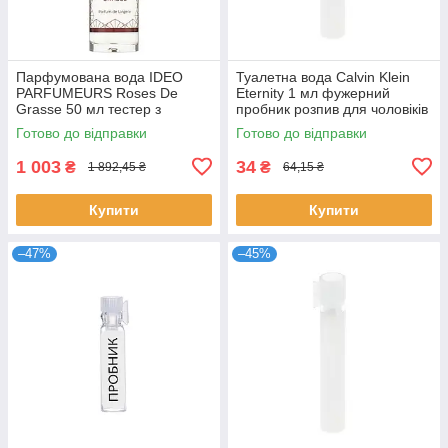
Парфумована вода IDEO
Туалетна вода Calvin Klein
PARFUMEURS Roses De
Eternity 1 мл фужерний
Grasse 50 мл тестер з
пробник розпив для чоловіків
кришечкою квітковий аромат
аромат з нотами лаванди
Готово до відправки
Готово до відправки
для жінок Ідео
Кельвін
1 003
34
₴
₴
1 892,45 ₴
64,15 ₴
Купити
Купити
–47%
–45%