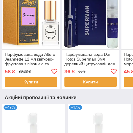
Парфумована вода Altero
Парфумована вода Dan
Пар
Jeannette 12 мл квітково-
Hotos Superman 3мл
Hoto
фруктова з півонією та
деревний цитрусовий для
морс
грушею для жінок аромат
чоловіків стійкий пробник
солі
58
36
45
₴
₴
89,23 ₴
60 ₴
Альтеро №17
Дан Хотос
ніше
Купити
Купити
Акційні пропозиції та новинки
–47%
–47%