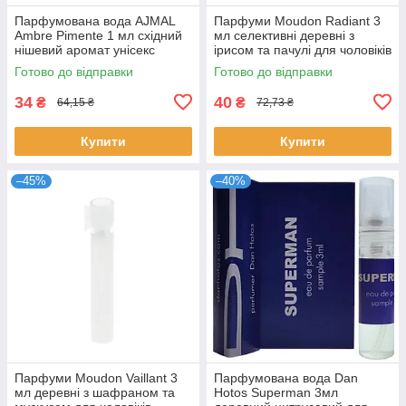
Парфумована вода AJMAL
Парфуми Moudon Radiant 3
Ambre Pimente 1 мл східний
мл селективні деревні з
нішевий аромат унісекс
ірисом та пачулі для чоловіків
пробник розпив Аджмал
пробник відлив Мудон
Готово до відправки
Готово до відправки
34
40
₴
₴
64,15 ₴
72,73 ₴
Купити
Купити
–45%
–40%
Парфуми Moudon Vaillant 3
Парфумована вода Dan
мл деревні з шафраном та
Hotos Superman 3мл