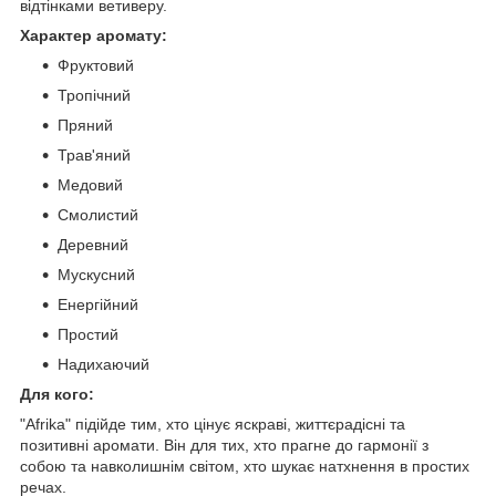
відтінками ветиверу.
Характер аромату:
Фруктовий
Тропічний
Пряний
Трав'яний
Медовий
Смолистий
Деревний
Мускусний
Енергійний
Простий
Надихаючий
Для кого:
"Afrika" підійде тим, хто цінує яскраві, життєрадісні та
позитивні аромати. Він для тих, хто прагне до гармонії з
собою та навколишнім світом, хто шукає натхнення в простих
речах.