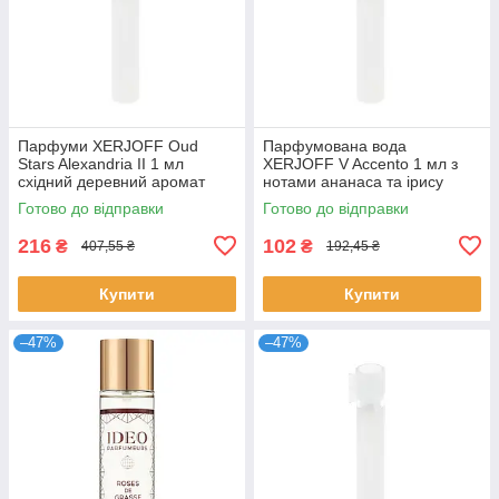
Парфуми XERJOFF Oud
Парфумована вода
Stars Alexandria II 1 мл
XERJOFF V Accento 1 мл з
східний деревний аромат
нотами ананаса та ірису
розпив пробник нішева
нішеві парфуми розпив
Готово до відправки
Готово до відправки
парфумерія
Ксерджофф
216
102
₴
₴
407,55 ₴
192,45 ₴
Купити
Купити
–47%
–47%