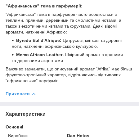
"Африканська" тема в парфумерії:
"Африканська" тема в парфумерії часто асоціюється з
теплими, пряними, деревними та смолистими нотами, а
також з екзотичними квітами та фруктами. Деякі відомі
аромати, натхненні Африкою:
Byredo Bal d'Afrique:
Цитрусові, квіткові та деревні
ноти, натхненні африканською культурою.
Memo African Leather:
Шкіряний аромат з пряними
та деревними акцентами.
Важливо зазначити, що описуваний аромат "Afrika" має більш
фруктово-тропічний характер, відрізняючись від типових
"африканських" парфумів.
Приховати
Характеристики
Основні
Виробник
Dan Hotos