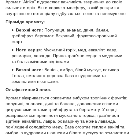
Аромат "Afrika" підкреслює важливість звернення до своїх
сильних сторін. Він створює атмосферу, в якій розкриття
внутрішнього потенціалу відбувається легко та невимушено.
Піраміда аромату:
Верхні ноти:
Полуниця, ананас, диня, банан,
грейпфрут, бергамот. Яскравий, фруктово-тропічний
старт.
Ноти серця:
Мускатний горіх, мед, евкаліпт, лавр,
розмарин, лаванда. Пряно-трав'яне серце з медовими
та бальзамічними відтінками.
Базові ноти:
Ваніль, амбра, білий мускус, ветивер.
Тепла, смолисто-деревна база з пудровими та
землистими нюансами.
Ольфактивний опис:
Аромат відкривається соковитим вибухом тропічних фруктів:
полуниці, ананаса, дині та банана, доповнених свіжими
цитрусовими нотами грейпфрута та бергамоту. У серці
розкриваються пряні ноти мускатного горіха, трав'янисті
відтінки евкаліпта, лавра, розмарину та ніжна лаванда,
пом'якшені солодкістю меду. База огортає теплом ванілі та
амбри, з пудровими нюансами білого мускусу та землистими