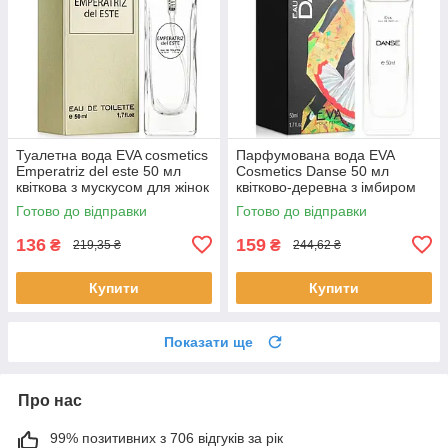
Туалетна вода EVA cosmetics
Парфумована вода EVA
Emperatriz del este 50 мл
Cosmetics Danse 50 мл
квіткова з мускусом для жінок
квітково-деревна з імбиром
парфуми Ева Косметікс
для жінок аромат Єва
Готово до відправки
Готово до відправки
Косметікс
136
159
₴
₴
219,35 ₴
244,62 ₴
Купити
Купити
Показати ще
Про нас
99% позитивних з 706 відгуків за рік