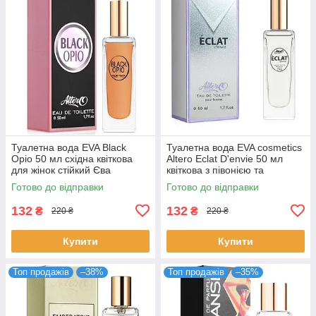
Туалетна вода EVA Black
Туалетна вода EVA cosmetics
Opio 50 мл східна квіткова
Altero Eclat D'envie 50 мл
для жінок стійкий Єва
квіткова з півонією та
Косметікс
мускусом для жінок парфуми
Готово до відправки
Готово до відправки
Ева
132
132
₴
₴
220 ₴
220 ₴
Купити
Купити
Топ продажів
–38%
Топ продажів
–35%