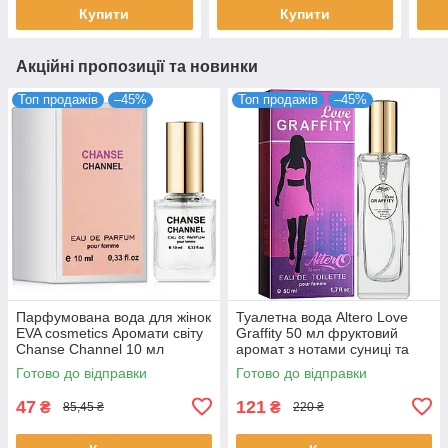
Купити
Купити
Акційні пропозиції та новинки
Топ продажів
–45%
Топ продажів
–45%
Парфумована вода для жінок
Туалетна вода Altero Love
EVA cosmetics Аромати світу
Graffity 50 мл фруктовий
Chanse Channel 10 мл
аромат з нотами суниці та
(01330100101)
ванілі для жінок стійка
Готово до відправки
Готово до відправки
Альтеро
47
121
₴
₴
85,45 ₴
220 ₴