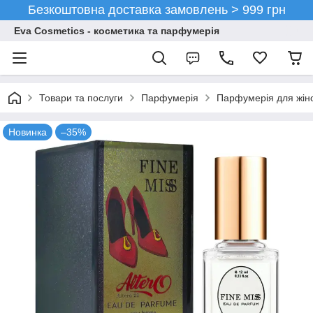
Безкоштовна доставка замовлень > 999 грн
Eva Cosmetics - косметика та парфумерія
Товари та послуги
Парфумерія
Парфумерія для жін
Новинка
–35%