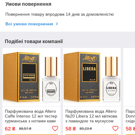
Умови повернення
Повернення товару впродовж 14 днів за домовленістю
Всі умови повернення
Подібні товари компанії
Парфумована вода Altero
Парфумована вода Altero
Парф
Caffe Intenso 12 мл тестер
№20 Libera 12 мл квіткова
Donn
гурманська з нотами кави
з лавандою та мускусом
схід
та троянди для жінок
для жінок Альтеро
Альт
62
58
58
₴
₴
88,57 ₴
89,23 ₴
Альтеро