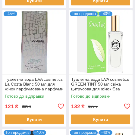
Купити
Купити
–45%
Топ продажів
–40%
Туалетна вода EVA cosmetics
Туалетна вода EVA cosmetics
La Cozta Blanc 50 мл для
GREEN TINT 50 мл свіжа
жінок парфумована парфуми
цитрусова для жінок Єва
Ева косметікс
Косметікс
Готово до відправки
Готово до відправки
4820107133243
121
132
₴
₴
220 ₴
220 ₴
Купити
Купити
Топ продажів
–40%
Топ продажів
–40%