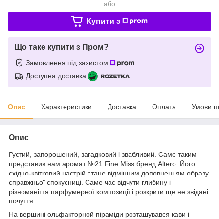
або
Купити з
Що таке купити з Пром?
Замовлення під захистом
Доступна доставка
Опис
Характеристики
Доставка
Оплата
Умови п
Опис
Густий, запорошений, загадковий і звабливий. Саме таким
представив нам аромат №21 Fine Miss бренд Altero. Його
східно-квітковий настрій стане відмінним доповненням образу
справжньої спокусниці. Саме час відчути глибину і
різноманіття парфумерної композиції і розкрити ще не звідані
почуття.
На вершині ольфакторной піраміди розташувався кави і