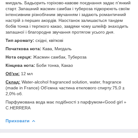
мигдаль. Бадьорить горіхово-кавове поєднання задає п'янкий
старт. Запашний жасмин самбак і тубероза підкорюють своїм
інтенсивним різнобічним звучанням і задають романтичний
настрій з перших акордів. Наостанок залишається тандем
бобів тонка і терпкого какао, завдяки чому шлейф знаходить
запашної і благородне звучання протягом усього дня.
Тип аромату:
східні, квіткові
Початкова нота:
Кава, Мигдаль
Нота серця:
Жасмин самбак, Тубероза
Кінцева нота:
Боби тонка, Какао
Об'єм:
12 мл
Склад:
Water-alcohol fragranced solution, water, fragrance
(made in France) Об'ємна частина етилового спирту:75,0 ±
2,0% об.
Парфумована вода має подібності з парфумом«Good girl »
C.HERRERA
Приховати