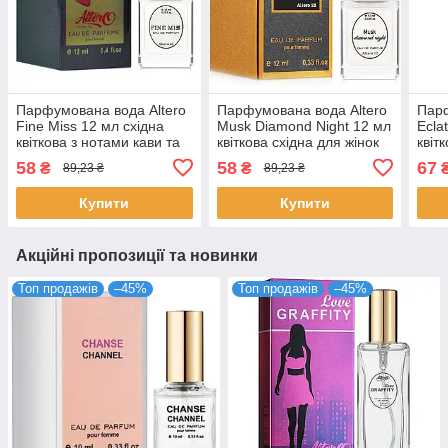
Парфумована вода Altero
Парфумована вода Altero
Парф
Fine Miss 12 мл східна
Musk Diamond Night 12 мл
Ecla
квіткова з нотами кави та
квіткова східна для жінок
квіт
мигдалю для жінок
стійкий аромат з мускусом
аром
58
58
67
₴
₴
89,23 ₴
89,23 ₴
Альтеро
Алтеро
Ева 
Купити
Купити
Акційні пропозиції та новинки
Топ продажів
–45%
Топ продажів
–45%