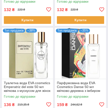
Готово до відправки
Готово до відправки
Ева
132
132
₴
₴
220 ₴
220 ₴
Купити
Купити
Топ продажів
–38%
Топ продажів
–35%
Туалетна вода EVA cosmetics
Парфумована вода EVA
Emperatriz del este 50 мл
Cosmetics Danse 50 мл
квіткова з мускусом для жінок
квітково-деревна з імбиром
парфуми Ева Косметікс
для жінок аромат Єва
Готово до відправки
Готово до відправки
Косметікс
136
159
₴
₴
219,35 ₴
244,62 ₴