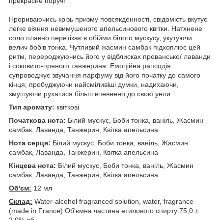
прекрасне поруч!
Прориваючись крізь призму повсякденності, свідомість вкутує
легке віяння невимушеного апельсинового квітки. Натхнене
соло плавно перетікає в обійми білого мускусу, укутуючи
велич бобів тонка. Чутливий жасмин самбак підхоплює цей
ритм, перероджуючись його у відблисках прованської лаванди
і соковито-пряного танжерина. Емоційна рапсодія
супроводжує звучання парфуму від його початку до самого
кінця, пробуджуючи найсміливіші думки, надихаючи,
змушуючи рухатися більш впевнено до своєї уели.
Тип аромату:
квіткові
Початкова нота:
Білий мускус, Боби тонка, ваніль, Жасмин
самбак, Лаванда, Танжерин, Квітка апельсина
Нота серця:
Білий мускус, Боби тонка, ваніль, Жасмин
самбак, Лаванда, Танжерин, Квітка апельсина
Кінцева нота:
Білий мускус, Боби тонка, ваніль, Жасмин
самбак, Лаванда, Танжерин, Квітка апельсина
Об'єм:
12 мл
Склад:
Water-alcohol fragranced solution, water, fragrance
(made in France) Об'ємна частина етилового спирту:75,0 ±
2,0% об.