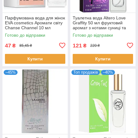
Парфумована вода для жінок
Туалетна вода Altero Love
EVA cosmetics Аромати світу
Graffity 50 мл фруктовий
Chanse Channel 10 мл
аромат з нотами суниці та
(01330100101)
ванілі для жінок стійка
Готово до відправки
Готово до відправки
Альтеро
47
121
₴
₴
85,45 ₴
220 ₴
Купити
Купити
–45%
Топ продажів
–40%