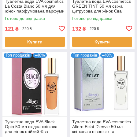
Туалетна вода EVA cosmetics
Туалетна вода EVA cosmetics
La Cozta Blanc 50 мл для
GREEN TINT 50 мл свіжа
жінок парфумована парфуми
цитрусова для жінок Єва
Ева косметікс
Косметікс
Готово до відправки
Готово до відправки
4820107133243
121
132
₴
₴
220 ₴
220 ₴
Купити
Купити
Топ продажів
–40%
Топ продажів
–40%
Туалетна вода EVA Black
Туалетна вода EVA cosmetics
Opio 50 мл східна квіткова
Altero Eclat D'envie 50 мл
для жінок стійкий Єва
квіткова з півонією та
Косметікс
мускусом для жінок парфуми