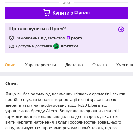
або
Купити з
Що таке купити з Пром?
Замовлення під захистом
Доступна доставка
Опис
Характеристики
Доставка
Оплата
Умови п
Опис
Якщо ви без розуму від насичених квіткових ароматів і звикли
постійно шукати їх нові інтерпретації в світі краси і стилю—
зверніть увагу на парфумовану воду №20 Libera від
українського бренду Altero. Вишукане поєднання легкості і
гармонійності виконано спеціально для творчих дівчат, які
вміти черпати натхнення з благ і особливостей зовнішнього
світу, мотивуються простими речами і пам'ятають, що все