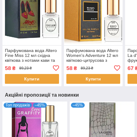
Парфумована вода Altero
Парфумована вода Altero
Парф
Fine Miss 12 мл східна
Women's Adventure 12 мл
La d
квіткова з нотами кави та
квітково-цитрусова з
фрук
мигдалю для жінок
нотами ірису для жінок
перс
58
58
67
₴
₴
89,23 ₴
89,23 ₴
Альтеро
Альтеро №24
аром
Купити
Купити
Акційні пропозиції та новинки
Топ продажів
–45%
–45%