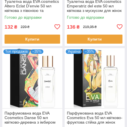
Туалетна вода EVA cosmetics
Туалетна вода EVA cosmetics
Altero Eclat D'envie 50 мл
Emperatriz del este 50 мл
квіткова з півонією та
квіткова з мускусом для жінок
мускусом для жінок парфуми
парфуми Ева Косметікс
Готово до відправки
Готово до відправки
Ева
132
136
₴
₴
220 ₴
219,35 ₴
Купити
Купити
Топ продажів
–35%
Україна
–35%
Парфумована вода EVA
Парфумована вода EVA
Cosmetics Danse 50 мл
Cosmetics Eva 50 мл квітково-
квітково-деревна з імбиром
фруктова стійка для жінок
для жінок аромат Єва
Єва Косметікс