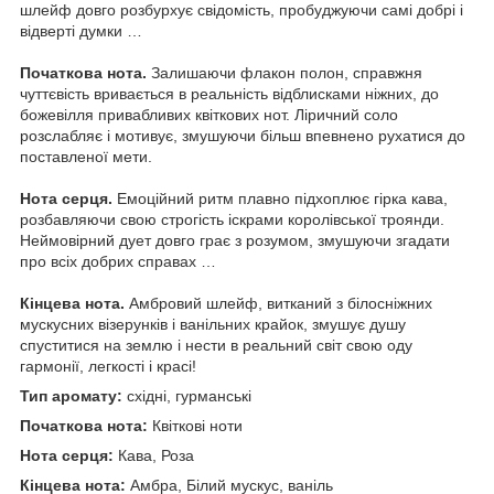
шлейф довго розбурхує свідомість, пробуджуючи самі добрі і
відверті думки …
Початкова нота.
Залишаючи флакон полон, справжня
чуттєвість вривається в реальність відблисками ніжних, до
божевілля привабливих квіткових нот. Ліричний соло
розслабляє і мотивує, змушуючи більш впевнено рухатися до
поставленої мети.
Нота серця.
Емоційний ритм плавно підхоплює гірка кава,
розбавляючи свою строгість іскрами королівської троянди.
Неймовірний дует довго грає з розумом, змушуючи згадати
про всіх добрих справах …
Кінцева нота.
Амбровий шлейф, витканий з білосніжних
мускусних візерунків і ванільних крайок, змушує душу
спуститися на землю і нести в реальний світ свою оду
гармонії, легкості і красі!
Тип аромату:
східні, гурманські
Початкова нота:
Квіткові ноти
Нота серця:
Кава, Роза
Кінцева нота:
Амбра, Білий мускус, ваніль