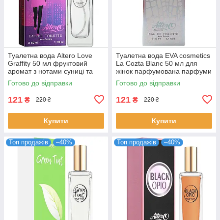
Туалетна вода Altero Love
Туалетна вода EVA cosmetics
Graffity 50 мл фруктовий
La Cozta Blanc 50 мл для
аромат з нотами суниці та
жінок парфумована парфуми
ванілі для жінок стійка
Ева косметікс
Готово до відправки
Готово до відправки
Альтеро
4820107133243
121
121
₴
₴
220 ₴
220 ₴
Купити
Купити
Топ продажів
–40%
Топ продажів
–40%