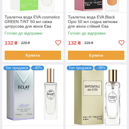
Туалетна вода EVA cosmetics
Туалетна вода EVA Black
GREEN TINT 50 мл свіжа
Opio 50 мл східна квіткова
цитрусова для жінок Єва
для жінок стійкий Єва
Косметікс
Косметікс
Готово до відправки
Готово до відправки
132
132
₴
₴
220 ₴
220 ₴
Купити
Купити
Топ продажів
–40%
Топ продажів
–38%