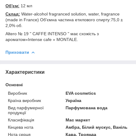
Об'єм:
12 мл
Склад:
Water-alcohol fragranced solution, water, fragrance
(made in France) Об'ємна частина етилового спирту:75,0 ±
2,0% об.
Altero № 19 " CAFFE INTENSO " має схожість з
ароматом«Intense cafe » MONTALE.
Приховати
Характеристики
Основні
Виробник
EVA cosmetics
Країна виробник
Україна
Вид парфумерної
Парфумована вода
продукції
Класифікація
Мас маркет
Кінцева нота
Амбра, Білий мускус, Ваніль
Нота серця
Кава, Троянда