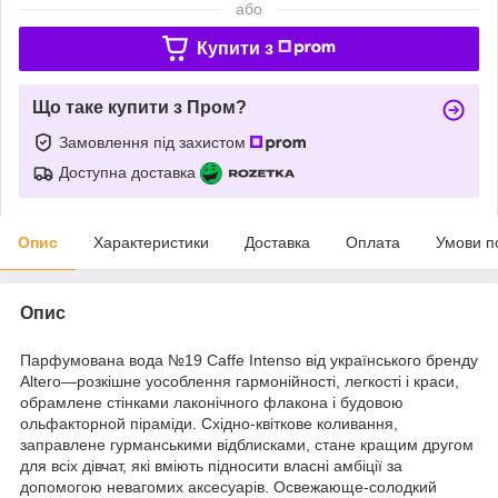
або
Купити з
Що таке купити з Пром?
Замовлення під захистом
Доступна доставка
Опис
Характеристики
Доставка
Оплата
Умови п
Опис
Парфумована вода №19 Caffe Intenso від українського бренду
Altero—розкішне уособлення гармонійності, легкості і краси,
обрамлене стінками лаконічного флакона і будовою
ольфакторной піраміди. Східно-квіткове коливання,
заправлене гурманськими відблисками, стане кращим другом
для всіх дівчат, які вміють підносити власні амбіції за
допомогою невагомих аксесуарів. Освежающе-солодкий