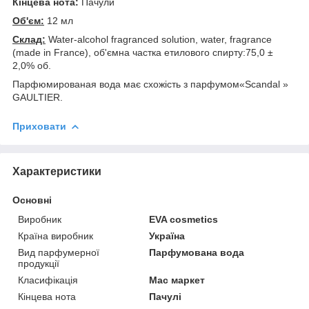
Кінцева нота:
Пачули
Об'єм:
12 мл
Склад:
Water-alcohol fragranced solution, water, fragrance
(made in France), об'ємна частка етилового спирту:75,0 ±
2,0% об.
Парфюмированая вода має схожість з парфумом«Scandal »
GAULTIER.
Приховати
Характеристики
Основні
Виробник
EVA cosmetics
Країна виробник
Україна
Вид парфумерної
Парфумована вода
продукції
Класифікація
Мас маркет
Кінцева нота
Пачулі