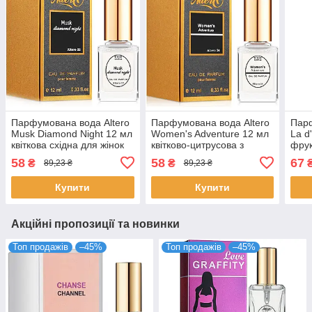
Парфумована вода Altero
Парфумована вода Altero
Парф
Musk Diamond Night 12 мл
Women's Adventure 12 мл
La d
квіткова східна для жінок
квітково-цитрусова з
фрук
стійкий аромат з мускусом
нотами ірису для жінок
перс
58
58
67
₴
₴
89,23 ₴
89,23 ₴
Алтеро
Альтеро №24
аром
Купити
Купити
Акційні пропозиції та новинки
Топ продажів
–45%
Топ продажів
–45%