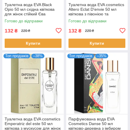
Туалетна вода EVA Black
Туалетна вода EVA cosmetics
Opio 50 мл східна квіткова
Altero Eclat D'envie 50 мл
для жінок стійкий Єва
квіткова з півонією та
Косметікс
мускусом для жінок парфуми
Готово до відправки
Готово до відправки
Ева
132
132
₴
₴
220 ₴
220 ₴
Купити
Купити
Топ продажів
–38%
Топ продажів
–35%
Туалетна вода EVA cosmetics
Парфумована вода EVA
Emperatriz del este 50 мл
Cosmetics Danse 50 мл
квіткова з мускусом для жінок
квітково-деревна з імбиром