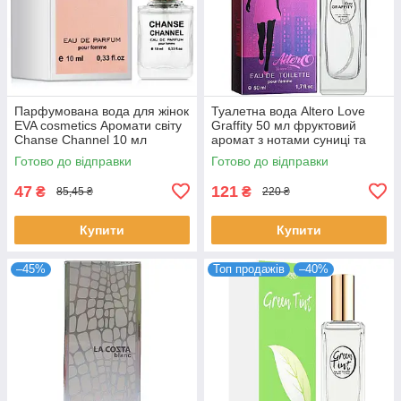
Парфумована вода для жінок
Туалетна вода Altero Love
EVA cosmetics Аромати світу
Graffity 50 мл фруктовий
Chanse Channel 10 мл
аромат з нотами суниці та
(01330100101)
ванілі для жінок стійка
Готово до відправки
Готово до відправки
Альтеро
47
121
₴
₴
85,45 ₴
220 ₴
Купити
Купити
–45%
Топ продажів
–40%