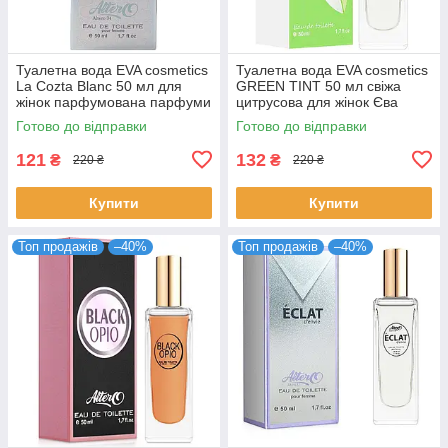
Туалетна вода EVA cosmetics
Туалетна вода EVA cosmetics
La Cozta Blanc 50 мл для
GREEN TINT 50 мл свіжа
жінок парфумована парфуми
цитрусова для жінок Єва
Ева косметікс
Косметікс
Готово до відправки
Готово до відправки
4820107133243
121
132
₴
₴
220 ₴
220 ₴
Купити
Купити
Топ продажів
–40%
Топ продажів
–40%