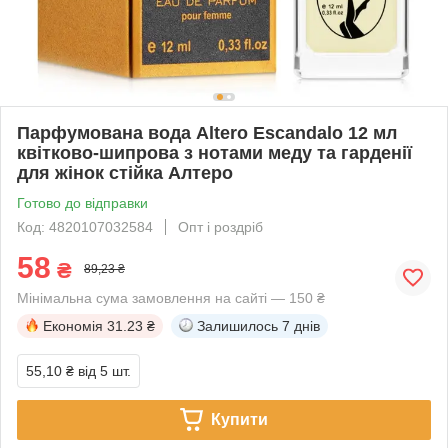
Парфумована вода Altero Escandalo 12 мл
квітково-шипрова з нотами меду та гарденії
для жінок стійка Алтеро
Готово до відправки
Код: 4820107032584
Опт і роздріб
58
₴
89,23 ₴
Мінімальна сума замовлення на сайті — 150 ₴
Економія
31.23 ₴
Залишилось
7 днів
55,10 ₴
від 5 шт.
Купити