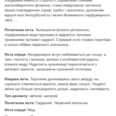
поєднання ніжності і строгості, обрамлене стінками
малогабаритного флакона, стане невід'ємною частиною
ваших повсякденних справ, турбот і захоплень, допоможе
відчути всю безтурботність і велич безмежного парфумерного
світу …
Початкова нота.
Залишаючи флакон ув'язнення,
парфумована вода проникає в свідомість теплими
променями чутливої гарденії. Стрімкий соло плавно перетікає
в сильні обійми червоного апельсина.
Нота серця.
Неординарне вступ наближається до сонця, а
там—теплота і затишок, виткані з особливостей рідкого,
в'язкого меду. Нудотність кульмінації переплітається з
квіткової ніжністю, залишаючи приємний післясмак.
Кінцева нота.
Терпляче дочекавшись свого акорду, на
горизонті з'являються крихітні, немов зірки, пачулі. Тендітні
квітки ще більше затьмарюють розум, надихають і мотивують.
Тип аромату:
квіткові, шипрові
Початкова нота:
Гардения, Червоний апельсин
Нота серця:
Мед