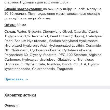
старіння. Підходить для всіх типів шкіри.
Спосіб застосування:
на очищену шкіру нанесіть маску на
20-30 хвилин. Після видалення маски залишилася есенцію
розподіліть по шкірі обличчя.
Об'єм:
30 мл
Склад
:
Water, Glycerin, Dipropylene Glycol, Caprylic/ Capric
Triglyceride, 1,2-Hexanediol, Pearl Extract (10ppm), Hydrolyzed
Pearl, Sodium Hyaluronate , Sodium Acetylated Hyaluronate,
Hydrolyzed Hyaluronic Acid, Hydrogenated Lecithin, Ceramide
NP, Cholesterol, Cyclopentasiloxane, Cyclohexasiloxane,
Polysorbate 60, Glyceryl Stearate, PEG-100 Stearate, Arginine,
Carbomer, Hydroxyethylcellulose, Glutathione, Trehalose,
Dipotassium Glycyrrhizate, Allantoin, Disodium EDTA, Hydro-
xyacetophenone, Chlorphenesin, Fragrance
Приховати
Характеристики
Основні