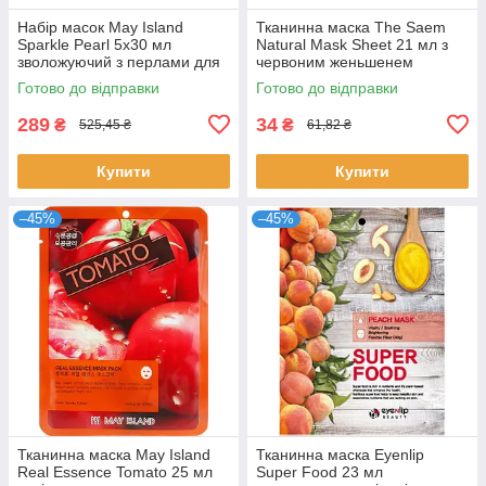
Набір масок May Island
Тканинна маска The Saem
Sparkle Pearl 5х30 мл
Natural Mask Sheet 21 мл з
зволожуючий з перлами для
червоним женьшенем
сяйва шкіри проти зморшок
омолоджуюча для пружності
Готово до відправки
Готово до відправки
Мей Айленд
шкіри Зе Сем
289
34
₴
₴
525,45 ₴
61,82 ₴
Купити
Купити
–45%
–45%
Тканинна маска May Island
Тканинна маска Eyenlip
Real Essence Tomato 25 мл
Super Food 23 мл