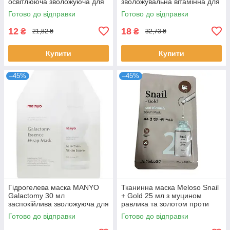
освітлююча зволожуюча для
зволожувальна вітамінна для
вирівнювання тону Мей
тьмяної шкіри з персиком
Готово до відправки
Готово до відправки
Айленд
Айнліп
12
18
₴
₴
21,82 ₴
32,73 ₴
Купити
Купити
–45%
–45%
Гідрогелева маска MANYO
Тканинна маска Meloso Snail
Galactomy 30 мл
+ Gold 25 мл з муцином
заспокійлива зволожуюча для
равлика та золотом проти
проблемної шкіри
недосконалостей для сяйва
Готово до відправки
Готово до відправки
відновлення Маніо
Мелосо