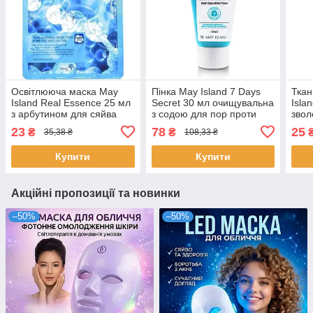
Освітлююча маска May
Пінка May Island 7 Days
Ткан
Island Real Essence 25 мл
Secret 30 мл очищувальна
Isla
з арбутином для сяйва
з содою для пор проти
звол
шкіри проти пігментації
акне жирної шкіри Мей
тону
23
78
25
₴
₴
35,38 ₴
108,33 ₴
Мей Айленд
Айленд
шкір
Купити
Купити
Акційні пропозиції та новинки
–50%
–50%