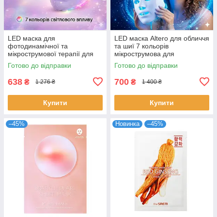
LED маска для
LED маска Altero для обличчя
фотодинамічної та
та шиї 7 кольорів
мікрострумової терапії для
мікрострумова для
омолодження, боротьби з
омолодження лікування акне
Готово до відправки
Готово до відправки
акне, пігментацією та
Альтеро
зморшками
638
700
₴
₴
1 276 ₴
1 400 ₴
Купити
Купити
–45%
Новинка
–45%