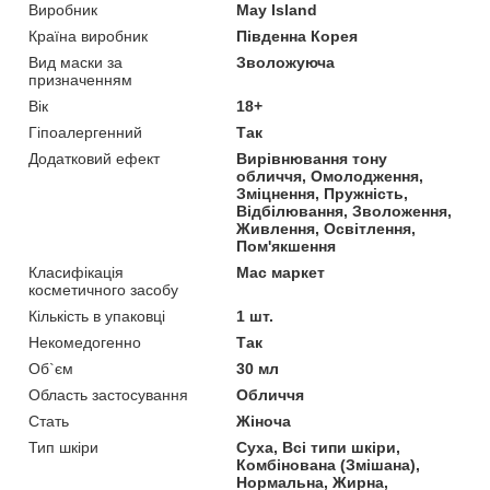
Виробник
May Island
Країна виробник
Південна Корея
Вид маски за
Зволожуюча
призначенням
Вік
18+
Гіпоалергенний
Так
Додатковий ефект
Вирівнювання тону
обличчя, Омолодження,
Зміцнення, Пружність,
Відбілювання, Зволоження,
Живлення, Освітлення,
Пом'якшення
Класифікація
Мас маркет
косметичного засобу
Кількість в упаковці
1 шт.
Некомедогенно
Так
Об`єм
30 мл
Область застосування
Обличчя
Стать
Жіноча
Тип шкіри
Суха, Всі типи шкіри,
Комбінована (Змішана),
Нормальна, Жирна,