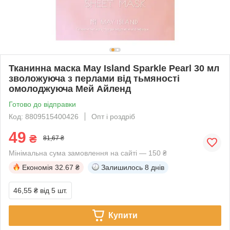
Тканинна маска May Island Sparkle Pearl 30 мл
зволожуюча з перлами від тьмяності
омолоджуюча Мей Айленд
Готово до відправки
Код: 8809515400426
Опт і роздріб
49
₴
81,67 ₴
Мінімальна сума замовлення на сайті — 150 ₴
Економія
32.67 ₴
Залишилось
8 днів
46,55 ₴
від 5 шт.
Купити