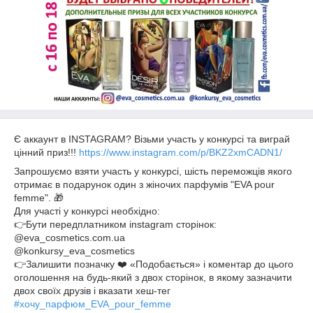
Є аккаунт в INSTAGRAM? Візьми участь у конкурсі та виграй
цінний приз!!!
https://www.instagram.com/p/BKZ2xmCADN1/
Запрошуємо взяти участь у конкурсі, шість переможців якого
отримає в подарунок один з жіночих парфумів "EVA pour
femme".
🎁
Для участі у конкурсі необхідно:
👉
Бути передплатником instagram сторінок:
@eva_cosmetics.com.ua
@konkursy_eva_cosmetics
👉
Залишити позначку
❤️
«Подобається» і коментар до цього
оголошення на будь-який з двох сторінок, в якому зазначити
двох своїх друзів і вказати хеш-тег
#
хочу_парфюм_EVA_pour_femme