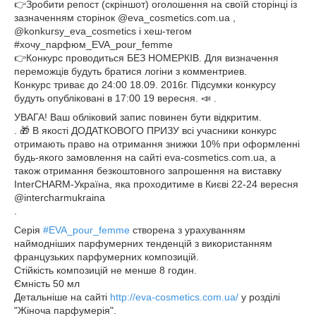
👉
Зробити репост (скріншот) оголошення на своїй сторінці із
зазначенням сторінок @eva_cosmetics.com.ua ,
@konkursy_eva_cosmetics і хеш-тегом
#хочу_парфюм_EVA_pour_femme
👉
Конкурс проводиться БЕЗ НОМЕРКІВ. Для визначення
переможців будуть братися логіни з комментриев.
Конкурс триває до 24:00 18.09. 2016г. Підсумки конкурсу
будуть опубліковані в 17:00 19 вересня.
📣
.
УВАГА! Ваш обліковий запис повинен бути відкритим.
.
🎁
В якості ДОДАТКОВОГО ПРИЗУ всі учасники конкурс
отримають право на отримання знижки 10% при оформленні
будь-якого замовлення на сайті eva-cosmetics.com.ua, а
також отримання безкоштовного запрошення на виставку
InterCHARM-Україна, яка проходитиме в Києві 22-24 вересня
@intercharmukraina
.
Серія
#
EVA_pour_femme
створена з урахуванням
наймодніших парфумерних тенденцій з використанням
французьких парфумерних композицій.
Стійкість композицій не менше 8 годин.
Ємність 50 мл
Детальніше на сайті
http://eva-cosmetics.com.ua/
у розділі
"Жіноча парфумерія".