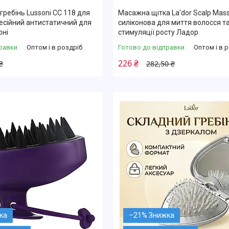
гребінь Lussoni CC 118 для
Масажна щітка La'dor Scalp Mass
есійний антистатичний для
силіконова для миття волосся т
оні
стимуляції росту Ладор
равки
Оптом і в роздріб
Готово до відправки
Оптом і в 
226 ₴
₴
282,50 ₴
–21%