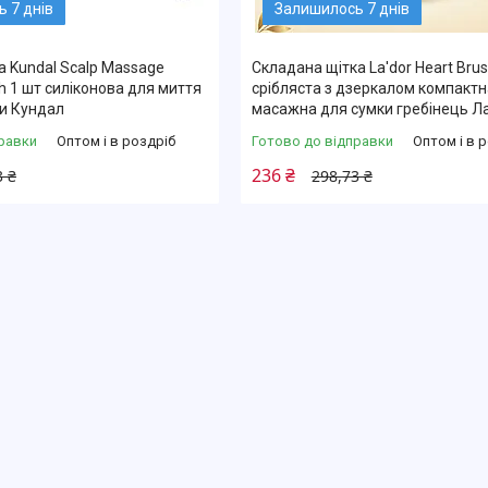
 7 днів
Залишилось 7 днів
 Kundal Scalp Massage
Складана щітка La'dor Heart Bru
 1 шт силіконова для миття
срібляста з дзеркалом компактн
пи Кундал
масажна для сумки гребінець Л
равки
Оптом і в роздріб
Готово до відправки
Оптом і в 
236 ₴
3 ₴
298,73 ₴