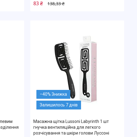
83 ₴
138,33 ₴
–40%
Залишилось 7 днів
алевим
Масажна щітка Lussoni Labyrinth 1 шт
озділення
гнучка вентиляційна для легкого
розчісування та шкіри голови Луссоні