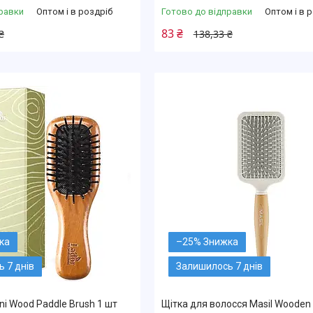
равки
Оптом і в роздріб
Готово до відправки
Оптом і в 
83 ₴
₴
138,33 ₴
–25%
 7 днів
Залишилось 7 днів
ni Wood Paddle Brush 1 шт
Щітка для волосся Masil Wooden