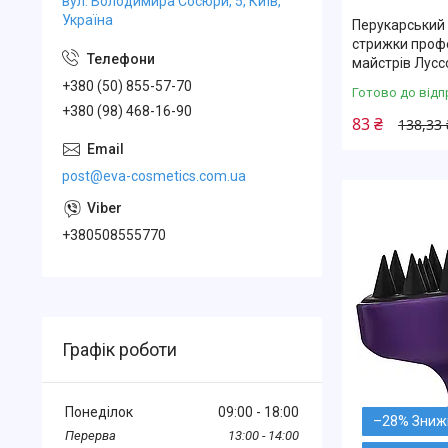
вул. Володимира Сосюри, 5, Київ,
Україна
Перукарський 
стрижки проф
майстрів Лусс
+380 (50) 855-57-70
Готово до відп
+380 (98) 468-16-90
83 ₴
138,33 
post@eva-cosmetics.com.ua
+380508555770
Графік роботи
Понеділок
09:00
18:00
–28%
13:00
14:00