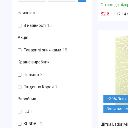
Готово до відп
Наявність
82 ₴
117,14 
В наявності
15
Акція
Товари зі знижками
15
Країна виробник
Польща
8
Південна Корея
7
–30%
Виробник
Залишилось
ILU
1
KUNDAL
1
Щітка Lador Mi