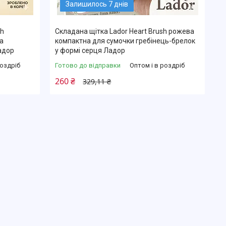
Залишилось 7 днів
sh
Складана щітка Lador Heart Brush рожева
а
компактна для сумочки гребінець-брелок
адор
у формі серця Ладор
роздріб
Готово до відправки
Оптом і в роздріб
260 ₴
329,11 ₴