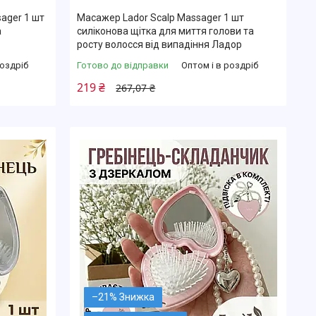
ager 1 шт
Масажер Lador Scalp Massager 1 шт
а
силіконова щітка для миття голови та
росту волосся від випадіння Ладор
роздріб
Готово до відправки
Оптом і в роздріб
219 ₴
267,07 ₴
–21%