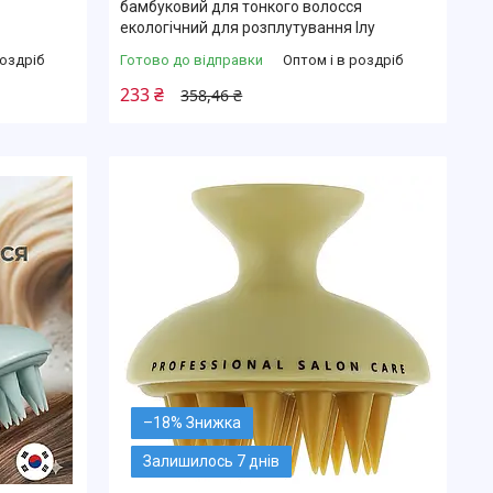
бамбуковий для тонкого волосся
екологічний для розплутування Ілу
роздріб
Готово до відправки
Оптом і в роздріб
233 ₴
358,46 ₴
–18%
Залишилось 7 днів