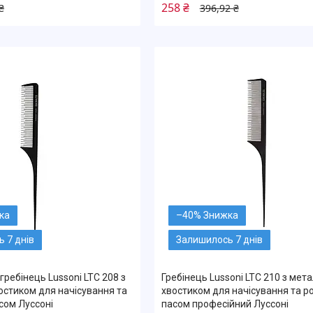
258 ₴
₴
396,92 ₴
–40%
 7 днів
Залишилось 7 днів
гребінець Lussoni LTC 208 з
Гребінець Lussoni LTC 210 з мет
стиком для начісування та
хвостиком для начісування та р
сом Луссоні
пасом професійний Луссоні