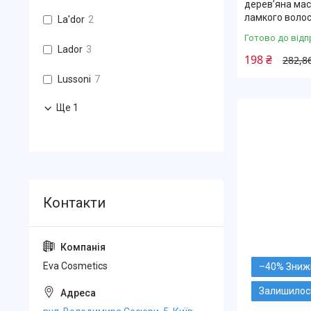
дерев’яна мас
ламкого волос
La'dor
2
Готово до відп
Lador
3
198 ₴
282,8
Lussoni
7
Ще 1
Eva Cosmetics
–40%
Залишилось