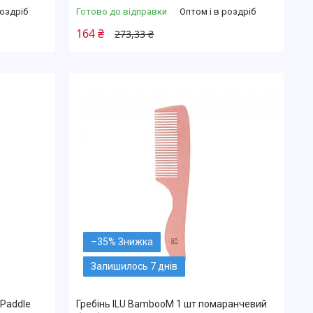
роздріб
Готово до відправки
Оптом і в роздріб
164 ₴
273,33 ₴
–35%
Залишилось 7 днів
 Paddle
Гребінь ILU BambooM 1 шт помаранчевий