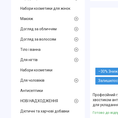
Набори косметики для жінок
Макіяж
Догляд за обличчям
Догляд за волоссям
Тіло і ванна
Для нігтів
Набори косметики
–30%
Для чоловіків
Залишилось
Антисептики
Професійний г
хвостиком ант
НОВІ НАДХОДЖЕННЯ
для укладання
Дієтичні та харчові добавки
Готово до відп