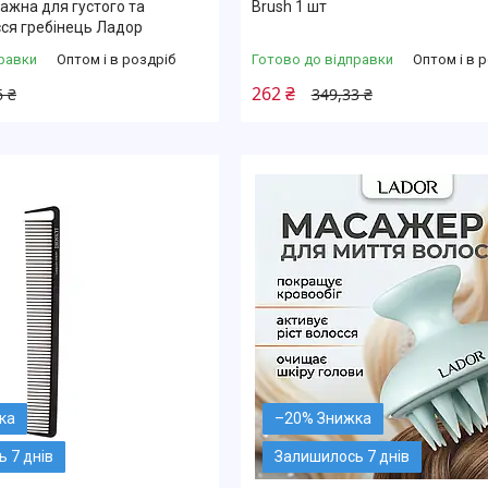
ажна для густого та
Brush 1 шт
ся гребінець Ладор
равки
Оптом і в роздріб
Готово до відправки
Оптом і в 
262 ₴
6 ₴
349,33 ₴
–20%
 7 днів
Залишилось 7 днів