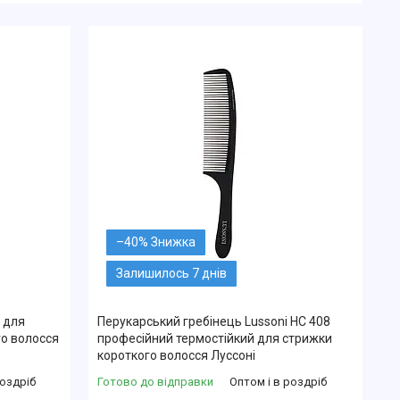
–40%
Залишилось 7 днів
h для
Перукарський гребінець Lussoni HC 408
го волосся
професійний термостійкий для стрижки
короткого волосся Луссоні
роздріб
Готово до відправки
Оптом і в роздріб