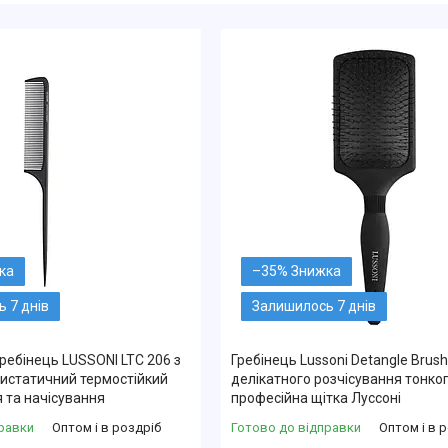
–35%
 7 днів
Залишилось 7 днів
ребінець LUSSONI LTC 206 з
Гребінець Lussoni Detangle Brus
истатичний термостійкий
делікатного розчісування тонко
 та начісування
професійна щітка Луссоні
равки
Оптом і в роздріб
Готово до відправки
Оптом і в 