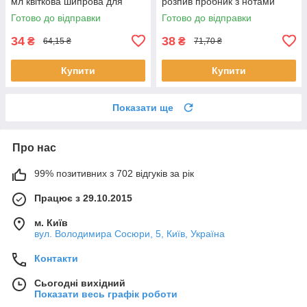
мл квіткова шипрова для
розпив пробник з нотами
жінок розпив пробник Аль
ванілі Ален Делон
Готово до відправки
Готово до відправки
Харамейн
34
38
₴
₴
64,15 ₴
71,70 ₴
Купити
Купити
Показати ще
Про нас
99% позитивних з 702 відгуків за рік
Працює з 29.10.2015
м. Київ
вул. Володимира Сосюри, 5, Київ, Україна
Контакти
Сьогодні вихідний
Показати весь графік роботи