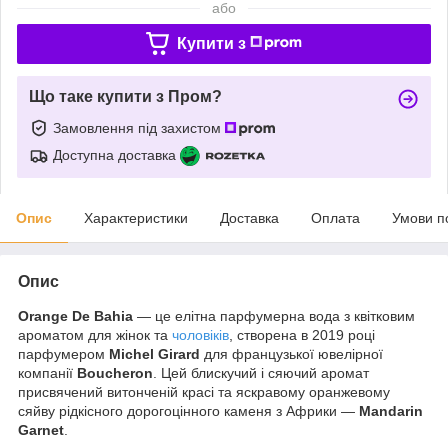
або
Купити з
Що таке купити з Пром?
Замовлення під захистом
Доступна доставка
Опис
Характеристики
Доставка
Оплата
Умови п
Опис
Orange De Bahia
— це елітна парфумерна вода з квітковим
ароматом для жінок та
чоловіків
, створена в 2019 році
парфумером
Michel Girard
для французької ювелірної
компанії
Boucheron
. Цей блискучий і сяючий аромат
присвячений витонченій красі та яскравому оранжевому
сяйву рідкісного дорогоцінного каменя з Африки —
Mandarin
Garnet
.