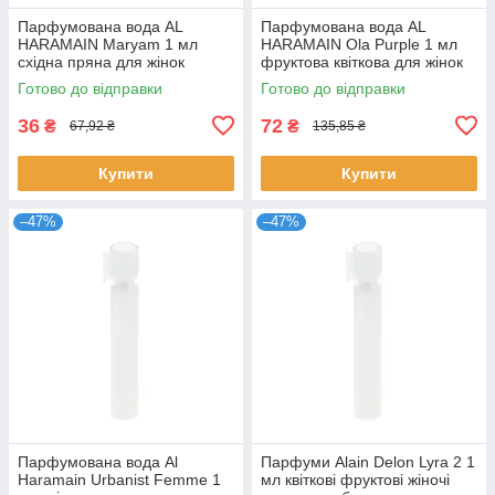
Парфумована вода AL
Парфумована вода AL
HARAMAIN Maryam 1 мл
HARAMAIN Ola Purple 1 мл
східна пряна для жінок
фруктова квіткова для жінок
розпив пробник стійкий
стійкий розпив Аль Харамейн
Готово до відправки
Готово до відправки
аромат Аль Харамейн
36
72
₴
₴
67,92 ₴
135,85 ₴
Купити
Купити
–47%
–47%
Парфумована вода Al
Парфуми Alain Delon Lyra 2 1
Haramain Urbanist Femme 1
мл квіткові фруктові жіночі