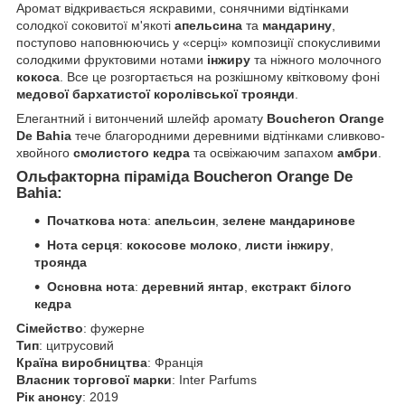
Аромат відкривається яскравими, сонячними відтінками
солодкої соковитої м'якоті
апельсина
та
мандарину
,
поступово наповнюючись у «серці» композиції спокусливими
солодкими фруктовими нотами
інжиру
та ніжного молочного
кокоса
. Все це розгортається на розкішному квітковому фоні
медової бархатистої королівської троянди
.
Елегантний і витончений шлейф аромату
Boucheron Orange
De Bahia
тече благородними деревними відтінками сливково-
хвойного
смолистого кедра
та освіжаючим запахом
амбри
.
Ольфакторна піраміда Boucheron Orange De
Bahia:
Початкова нота
:
апельсин
,
зелене мандаринове
Нота серця
:
кокосове молоко
,
листи інжиру
,
троянда
Основна нота
:
деревний янтар
,
екстракт білого
кедра
Сімейство
: фужерне
Тип
: цитрусовий
Країна виробництва
: Франція
Власник торгової марки
: Inter Parfums
Рік анонсу
: 2019