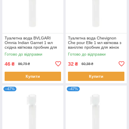
Туалетна вода BVLGARI
Туалетна вода Chevignon
Omnia Indian Garnet 1 мл
Che pour Elle 1 мл квіткова з
східна квіткова пробник для
ваніллю пробник для жінок
жінок розпив парфумів
розпив парфумів Шевіньйон
Готово до відправки
Готово до відправки
Булгарі
46
32
₴
₴
86,79 ₴
60,38 ₴
Купити
Купити
–47%
–47%