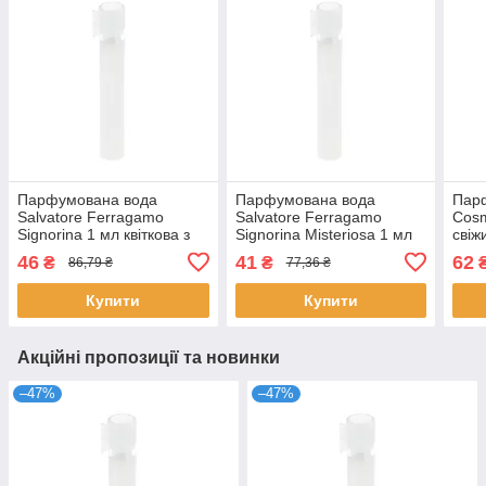
Парфумована вода
Парфумована вода
Пар
Salvatore Ferragamo
Salvatore Ferragamo
Cosm
Signorina 1 мл квіткова з
Signorina Misteriosa 1 мл
свіж
нотами півонії для жінок
східна квіткова для жінок
з но
46
41
62
₴
₴
86,79 ₴
77,36 ₴
розпив Сальваторе
розпив Сальваторе
для 
Купити
Купити
Акційні пропозиції та новинки
–47%
–47%