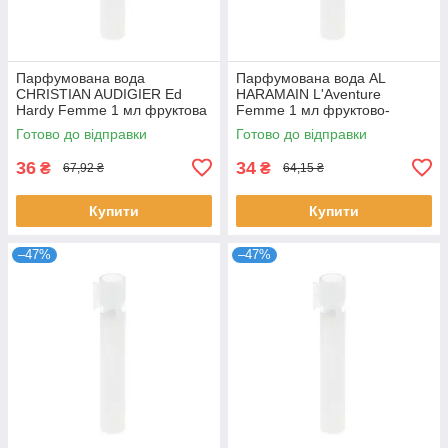
Парфумована вода
Парфумована вода AL
CHRISTIAN AUDIGIER Ed
HARAMAIN L'Aventure
Hardy Femme 1 мл фруктова
Femme 1 мл фруктово-
квіткова для жінок пробник
квіткова стійка для жінок
Готово до відправки
Готово до відправки
розпив Крістіан
розпив Аль Харамейн
36
34
₴
₴
67,92 ₴
64,15 ₴
Купити
Купити
–47%
–47%