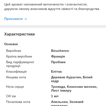
Цей аромат наповнений витонченістю і елегантністю,
даруючи своєму власникові відчуття свіжості та благородства.
Приховати
Характеристики
Основні
Виробник
Boucheron
Країна виробник
Франція
Вид парфумерної
Пробник
продукції
Класифікація
Елітна
Кінцева нота
Деревне бурштин, Білий
кедр
Нота серця
Троянда, Кокосове молоко,
Лист інжиру
Об`єм
1 мл
Початкова нота
Апельсин, Зелений
мандарин